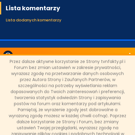
Lista komentarzy
Lista dodanych komentarzy
ODZIAŁY LOKALNE
Przez dalsze aktywne korzystanie ze Strony tvnfakty.pl i
Forum bez zmian ustawień w zakresie prywatności,
wyrażasz zgodę na przetwarzanie danych osobowych
PARTNERZY
przez Autora Strony i Zaufanych Partnerów, w
szczególności na potrzeby wyświetlania reklam
dopasowanych do Twoich zainteresowań i preferencji,
SONDA
tworzenia statystyk odwiedzin Strony i zapisywania
postów na forum oraz komentarzy pod artykułami.
Pamiętaj, że wyrażenie zgody jest dobrowolne a
NASZE WYWIADY
wyrażoną zgodę możesz w każdej chwili cofnąć. Poprzez
dalsze korzystanie ze Strony i Forum, bez zmiany
ustawień Twojej przeglądarki, wyrażasz zgodę na
FAKTY TVN
zapisywanie plików cookies i podobnych technologii w