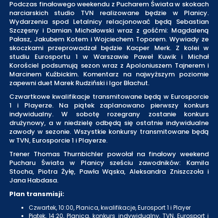
Podczas finałowego weekendu z Pucharem Świata w skokach
narciarskich studio TVN realizowane będzie w Planicy.
Wydarzenia spod Letalnicy relacjonować będą Sebastian
Szczęsny i Damian Michałowski wraz z gośćmi: Magdaleną
Pałasz, Jakubem Kotem i Wojciechem Toporem. Wywiady ze
skoczkami przeprowadzał będzie Kacper Merk. Z kolei w
studiu Eurosportu 1 w Warszawie Paweł Kuwik i Michał
Korościel podsumują sezon wraz z Apoloniuszem Tajnerem i
Marcinem Kuźbickim. Komentarz na najwyższym poziomie
zapewni duet Marek Rudziński i Igor Błachut.
Czwartkowe kwalifikacje transmitowane będą w Eurosporcie
1 i Playerze. Na piątek zaplanowano pierwszy konkurs
indywidualny. W sobotę rozegrany zostanie konkurs
drużynowy, a w niedzielę odbędą się ostatnie indywidualne
zawody w sezonie. Wszystkie konkursy transmitowane będą
w TVN, Eurosporcie 1 i Playerze.
Trener Thomas Thurnbichler powołał na finałowy weekend
Pucharu Świata w Planicy sześciu zawodników: Kamila
Stocha, Piotra Żyłę, Pawła Wąska, Aleksandra Zniszczoła i
Jana Habdasa.
Plan transmisji:
Czwartek, 10:00, Planica, kwalifikacje, Eurosport 1 i Player
Piątek, 14:20, Planica, konkurs indywidualny, TVN, Eurosport i