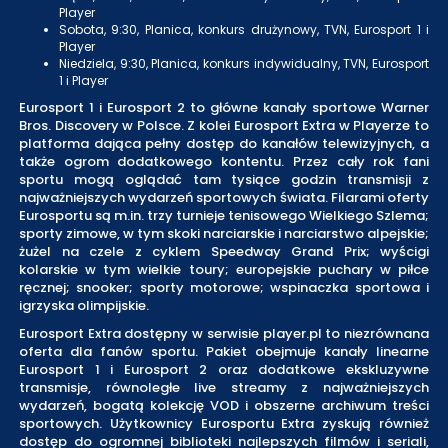
Player
Sobota, 9:30, Planica, konkurs drużynowy, TVN, Eurosport 1 i
Player
Niedziela, 9:30, Planica, konkurs indywidualny, TVN, Eurosport
1 i Player
Eurosport 1 i Eurosport 2 to główne kanały sportowe Warner
Bros. Discovery w Polsce. Z kolei Eurosport Extra w Playerze to
platforma dająca pełny dostęp do kanałów telewizyjnych, a
także ogrom dodatkowego kontentu. Przez cały rok fani
sportu mogą oglądać tam tysiące godzin transmisji z
najważniejszych wydarzeń sportowych świata. Filarami oferty
Eurosportu są m.in. trzy turnieje tenisowego Wielkiego Szlema;
sporty zimowe, w tym skoki narciarskie i narciarstwo alpejskie;
żużel na czele z cyklem Speedway Grand Prix; wyścigi
kolarskie w tym wielkie toury; europejskie puchary w piłce
ręcznej; snooker; sporty motorowe; wspinaczka sportowa i
igrzyska olimpijskie.
Eurosport Extra dostępny w serwisie player.pl to niezrównana
oferta dla fanów sportu. Pakiet obejmuje kanały linearne
Eurosport 1 i Eurosport 2 oraz dodatkowe ekskluzywne
transmisje, równoległe live streamy z najważniejszych
wydarzeń, bogatą kolekcję VOD i obszerne archiwum treści
sportowych. Użytkownicy Eurosportu Extra zyskują również
dostęp do ogromnej biblioteki najlepszych filmów i seriali,