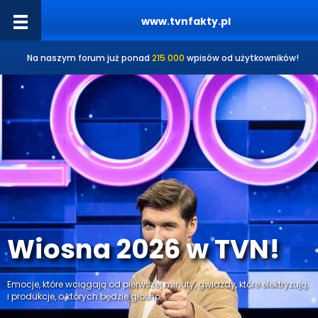
www.tvnfakty.pl
Na naszym forum już ponad
215 000
wpisów od użytkowników!
Wiosna 2026 w TVN!
Emocje, które wciągają od pierwszej minuty, gwiazdy, które elektryzują,
i produkcje, o których będzie głośno.