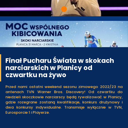
Finał Pucharu Świata w skokach
narciarskich w Planicy od
czwartku na żywo
Przed nami ostatni weekend sezonu zimowego 2022/23 na
antenach TVN Warner Bros. Discovery! Od czwartku do
niedzieli skoczkowie narciarscy będą rywalizować w Planicy,
gdzie rozegrane zostaną kwalifikacje, konkurs drużynowy i
dwa konkursy indywidualne. Transmisje wyłącznie w TVN,
Eurosporcie 1 i Playerze.