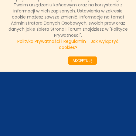
Twoim urządzeniu końcowym oraz na korzystanie z
informacji w nich zapisanych. Ustawienia w zakresie
cookie możesz zawsze zmienić. Informacje na temat
WAŻNE RELACJE
Administratora Danych Osobowych, swoich praw oraz
danych jakie zbiera Strona i Forum znajdziesz w "Polityce
Prywatności".
Polityka Prywatności i Regulamin
Jak wyłączyć
cookies?
Copyright © 2011 - 2026 by
www.tvnfakty.pl
| Wszystkie prawa
zastrzeżone.
AKCEPTUJĘ
Strona główna
Nasze wywiady
O serwisie
Redakcja
DESIGNED BY:
KRYSTIANBIEDA.PL
DEVELOPED BY:
TOMASZLOSKA.PL
Regulamin
Prywatność
Kontakt