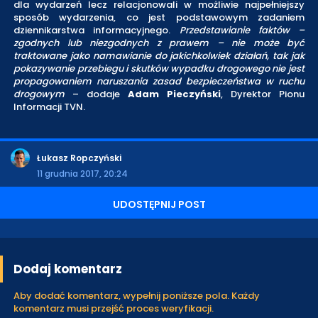
dla wydarzeń lecz relacjonowali w możliwie najpełniejszy
sposób wydarzenia, co jest podstawowym zadaniem
dziennikarstwa informacyjnego.
Przedstawianie faktów –
zgodnych lub niezgodnych z prawem – nie może być
traktowane jako namawianie do jakichkolwiek działań, tak jak
pokazywanie przebiegu i skutków wypadku drogowego nie jest
propagowaniem naruszania zasad bezpieczeństwa w ruchu
drogowym
– dodaje
Adam Pieczyński
, Dyrektor Pionu
Informacji TVN.
Łukasz Ropczyński
11 grudnia 2017, 20:24
UDOSTĘPNIJ POST
Dodaj komentarz
Aby dodać komentarz, wypełnij poniższe pola. Każdy
komentarz musi przejść proces weryfikacji.