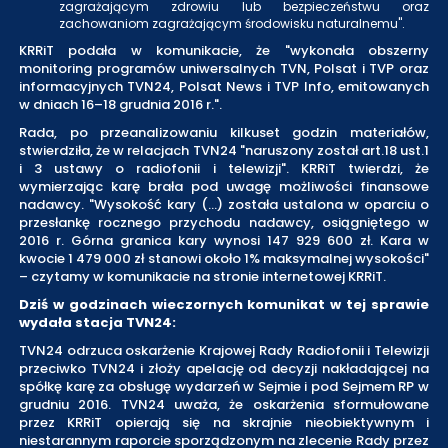
zagrażającym zdrowiu lub bezpieczeństwu oraz
zachowaniom zagrażającym środowisku naturalnemu".
KRRiT podała w komunikacie, że "wykonała obszerny
monitoring programów uniwersalnych TVN, Polsat i TVP oraz
informacyjnych TVN24, Polsat News i TVP Info, emitowanych
w dniach 16–18 grudnia 2016 r.".
Rada, po przeanalizowaniu kilkuset godzin materiałów,
stwierdziła, że w relacjach TVN24 "naruszony został art.18 ust.1
i 3 ustawy o radiofonii i telewizji". KRRiT twierdzi, że
wymierzając karę brała pod uwagę możliwości finansowe
nadawcy. "Wysokość kary (...) została ustalona w oparciu o
przesłankę rocznego przychodu nadawcy, osiągniętego w
2016 r. Górna granica kary wynosi 147 929 600 zł. Kara w
kwocie 1 479 000 zł stanowi około 1% maksymalnej wysokości"
– czytamy w komunikacie na stronie internetowej KRRiT.
Dziś w godzinach wieczornych komunikat w tej sprawie
wydała stacja TVN24:
TVN24 odrzuca oskarżenie Krajowej Rady Radiofonii i Telewizji
przeciwko TVN24 i złoży apelację od decyzji nakładającej na
spółkę karę za obsługę wydarzeń w Sejmie i pod Sejmem RP w
grudniu 2016. TVN24 uważa, że oskarżenia sformułowane
przez KRRiT opierają się na skrajnie nieobiektywnym i
niestarannym raporcie sporządzonym na zlecenie Rady przez