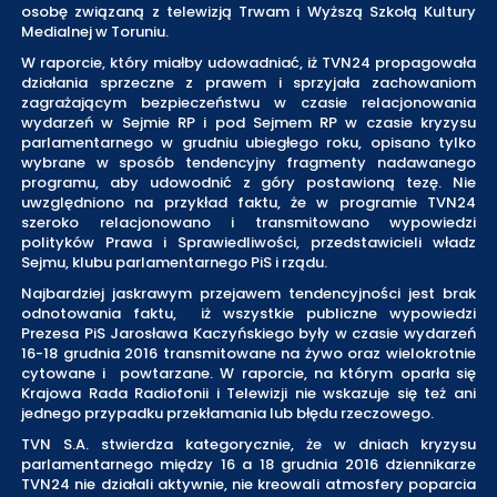
osobę związaną z telewizją Trwam i Wyższą Szkołą Kultury
Medialnej w Toruniu.
W raporcie, który miałby udowadniać, iż TVN24 propagowała
działania sprzeczne z prawem i sprzyjała zachowaniom
zagrażającym bezpieczeństwu w czasie relacjonowania
wydarzeń w Sejmie RP i pod Sejmem RP w czasie kryzysu
parlamentarnego w grudniu ubiegłego roku, opisano tylko
wybrane w sposób tendencyjny fragmenty nadawanego
programu, aby udowodnić z góry postawioną tezę. Nie
uwzględniono na przykład faktu, że w programie TVN24
szeroko relacjonowano i transmitowano wypowiedzi
polityków Prawa i Sprawiedliwości, przedstawicieli władz
Sejmu, klubu parlamentarnego PiS i rządu.
Najbardziej jaskrawym przejawem tendencyjności jest brak
odnotowania faktu, iż wszystkie publiczne wypowiedzi
Prezesa PiS Jarosława Kaczyńskiego były w czasie wydarzeń
16-18 grudnia 2016 transmitowane na żywo oraz wielokrotnie
cytowane i powtarzane. W raporcie, na którym oparła się
Krajowa Rada Radiofonii i Telewizji nie wskazuje się też ani
jednego przypadku przekłamania lub błędu rzeczowego.
TVN S.A. stwierdza kategorycznie, że w dniach kryzysu
parlamentarnego między 16 a 18 grudnia 2016 dziennikarze
TVN24 nie działali aktywnie, nie kreowali atmosfery poparcia