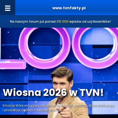
www.tvnfakty.pl
Na naszym forum już ponad
215 000
wpisów od użytkowników!
Wiosna 2026 w TVN!
Emocje, które wciągają od pierwszej minuty, gwiazdy, które elektryzują,
i produkcje, o których będzie głośno.