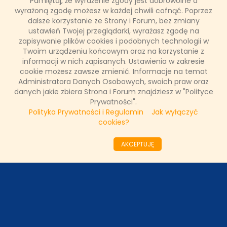
Pamiętaj, że wyrażenie zgody jest dobrowolne a
wyrażoną zgodę możesz w każdej chwili cofnąć. Poprzez
NASZE WYWIADY
dalsze korzystanie ze Strony i Forum, bez zmiany
ustawień Twojej przeglądarki, wyrażasz zgodę na
zapisywanie plików cookies i podobnych technologii w
FAKTY TVN
Twoim urządzeniu końcowym oraz na korzystanie z
informacji w nich zapisanych. Ustawienia w zakresie
cookie możesz zawsze zmienić. Informacje na temat
Administratora Danych Osobowych, swoich praw oraz
WAŻNE RELACJE
danych jakie zbiera Strona i Forum znajdziesz w "Polityce
Prywatności".
Polityka Prywatności i Regulamin
Jak wyłączyć
cookies?
Copyright © 2011 - 2026 by
www.tvnfakty.pl
| Wszystkie prawa
zastrzeżone.
AKCEPTUJĘ
Strona główna
Nasze wywiady
O serwisie
Redakcja
DESIGNED BY:
KRYSTIANBIEDA.PL
DEVELOPED BY:
TOMASZLOSKA.PL
Regulamin
Prywatność
Kontakt