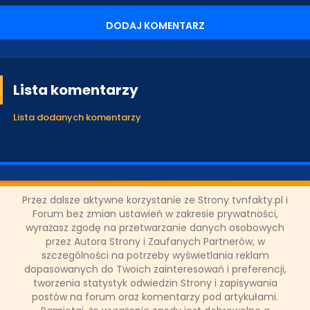
DODAJ KOMENTARZ
Lista komentarzy
Lista dodanych komentarzy
ODZIAŁY LOKALNE
Przez dalsze aktywne korzystanie ze Strony tvnfakty.pl i
Forum bez zmian ustawień w zakresie prywatności,
wyrażasz zgodę na przetwarzanie danych osobowych
przez Autora Strony i Zaufanych Partnerów, w
PARTNERZY
szczególności na potrzeby wyświetlania reklam
dopasowanych do Twoich zainteresowań i preferencji,
tworzenia statystyk odwiedzin Strony i zapisywania
SONDA
postów na forum oraz komentarzy pod artykułami.