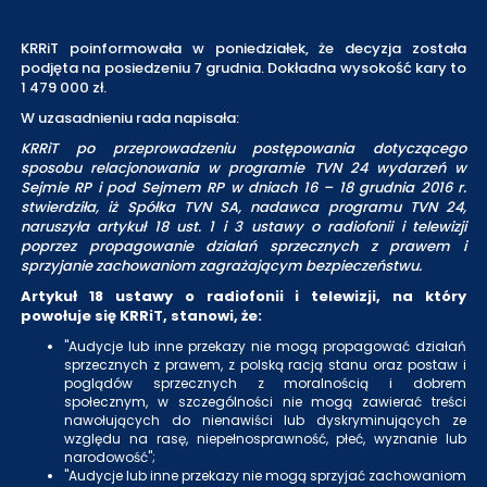
KRRiT poinformowała w poniedziałek, że decyzja została
podjęta na posiedzeniu 7 grudnia. Dokładna wysokość kary to
1 479 000 zł.
W uzasadnieniu rada napisała:
KRRiT po przeprowadzeniu postępowania dotyczącego
sposobu relacjonowania w programie TVN 24 wydarzeń w
Sejmie RP i pod Sejmem RP w dniach 16 – 18 grudnia 2016 r.
stwierdziła, iż Spółka TVN SA, nadawca programu TVN 24,
naruszyła artykuł 18 ust. 1 i 3 ustawy o radiofonii i telewizji
poprzez propagowanie działań sprzecznych z prawem i
sprzyjanie zachowaniom zagrażającym bezpieczeństwu.
Artykuł 18 ustawy o radiofonii i telewizji, na który
powołuje się KRRiT, stanowi, że:
"Audycje lub inne przekazy nie mogą propagować działań
sprzecznych z prawem, z polską racją stanu oraz postaw i
poglądów sprzecznych z moralnością i dobrem
społecznym, w szczególności nie mogą zawierać treści
nawołujących do nienawiści lub dyskryminujących ze
względu na rasę, niepełnosprawność, płeć, wyznanie lub
narodowość";
"Audycje lub inne przekazy nie mogą sprzyjać zachowaniom