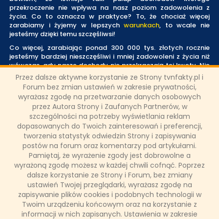
przekroczenie nie wpływa na nasz poziom zadowolenia z
życia. Co to oznacza w praktyce? To, że chociaż więcej
zarabiamy i żyjemy w lepszych
warunkach
, to wcale nie
jesteśmy dzięki temu szczęśliwsi!
Co więcej, zarabiając ponad 300 000 tys. złotych rocznie
jesteśmy bardziej nieszczęśliwi i mniej zadowoleni z życia niż
wówczas, gdy nasze dochody nie przekraczają tej kwoty. Nie
dziwi natomiast fakt, że odczuwany przez nas poziom
Przez dalsze aktywne korzystanie ze Strony tvnfakty.pl i
szczęścia gwałtowanie spada wówczas, gdy nagle
Forum bez zmian ustawień w zakresie prywatności,
zaczynamy zarabiać dużo mniej (przy niskich zarobkach ten
wyrażasz zgodę na przetwarzanie danych osobowych
spadek nie jest aż tak drastyczny).
przez Autora Strony i Zaufanych Partnerów, w
Czy pieniądze dają szczęście?
szczególności na potrzeby wyświetlania reklam
dopasowanych do Twoich zainteresowań i preferencji,
Jak zatem wynika z opublikowanego przez Instytut Gallupa
tworzenia statystyk odwiedzin Strony i zapisywania
badania
pieniądze dają szczęście wówczas, gdy nie
postów na forum oraz komentarzy pod artykułami.
zarabiamy za dużo i gdy jesteśmy w stanie w
optymalnym stopniu zaspokoić swoje życiowe potrzeby
.
Pamiętaj, że wyrażenie zgody jest dobrowolne a
wyrażoną zgodę możesz w każdej chwili cofnąć. Poprzez
Podsumowując, jest taki próg finansowy, którego osiągnięcie
dalsze korzystanie ze Strony i Forum, bez zmiany
sprawi, że będziemy szczęśliwsi, lecz jednocześnie
ustawień Twojej przeglądarki, wyrażasz zgodę na
przekroczenie go może spowodować, że zamiast
zapisywanie plików cookies i podobnych technologii w
pozytywnych emocji odnotujemy gwałtowny spadek
poziomu zadowolenia z życia. Okazuje się zatem, że przepis
Twoim urządzeniu końcowym oraz na korzystanie z
na szczęście tkwi w umiarze, a potrzeba zachowania
informacji w nich zapisanych. Ustawienia w zakresie