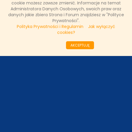
równowagi dotyczy również tego, ile zarabiamy.
cookie możesz zawsze zmienić. Informacje na temat
Administratora Danych Osobowych, swoich praw oraz
danych jakie zbiera Strona i Forum znajdziesz w "Polityce
Prywatności".
Łukasz Ropczyński
Polityka Prywatności i Regulamin
Jak wyłączyć
3 lipca 2018, 09:05
cookies?
UDOSTĘPNIJ POST
AKCEPTUJĘ
ODZIAŁY LOKALNE
PARTNERZY
SONDA
NASZE WYWIADY