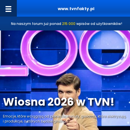
www.tvnfakty.pl
Na naszym forum już ponad
215 000
wpisów od użytkowników!
Wiosna 2026 w TVN!
Emocje, które wciągają od pierwszej minuty, gwiazdy, które elektryzują,
i produkcje, o których będzie głośno.