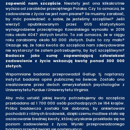
zapewnić nam szczęście
. Niestety jest ona kilkakrotnie
wyższa od zarobków przeciętnego Polaka. Czy to oznacza, że
zadowolenie z życia nie jest nam pisane? Ile musimy zarabiać,
by móc powiedzieć o sobie, że jesteśmy szczęśliwi? Jeśli
wierzyć opublikowanym przez GUS statystykom
wynagrodzenie przeciętnego Kowalskiego wynosiło w 2016
roku około 4047 złotych brutto. To zaś oznacza, że w ciągu
roku zarabiamy około 50 000 złotych. Dużo to czy mało?
Okazuje się, że taka kwota do szczęścia nam zdecydowanie
nie wystarczy! Ile zatem potrzebujemy, by być szczęśliwym?
Badacze jako sumę zapewniającą człowiekowi
zadowolenie z życia wskazują kwotę ponad 300 000
złotych
.
Wspomniane badania przeprowadził Gallup tj. najstarszy
instytut badania opinii publicznej na świecie. Zostało ono
zrealizowane przez dwóch amerykańskich psychologów z
Uniwersytetu Purdue i Uniwersytetu Virginia.
Aby móc ustalić jakiej kwoty potrzebujemy do szczęścia
przebadano aż 1 700 000 osób pochodzących ze 164 krajów.
Próba badawcza została tak dobrana, by ankietowani
pochodzili z różnych środowisk, dzięki czemu możliwe stało się
oszacowanie średniej kwoty, której uzyskanie przekłada się na
poziom zadowolenia z życia. Wyniki przeprowadzonego
badania przedstawiają się następująco: