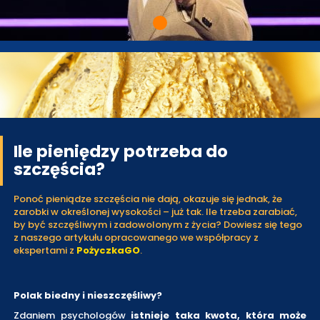
Ile pieniędzy potrzeba do
szczęścia?
Ponoć pieniądze szczęścia nie dają, okazuje się jednak, że
zarobki w określonej wysokości – już tak. Ile trzeba zarabiać,
by być szczęśliwym i zadowolonym z życia? Dowiesz się tego
z naszego artykułu opracowanego we współpracy z
ekspertami z
PożyczkaGO
.
Polak biedny i nieszczęśliwy?
Zdaniem psychologów
istnieje taka kwota, która może