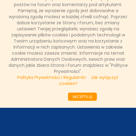
3 września 2023, 16:14
postów na forum oraz komentarzy pod artykułami.
Pamiętaj, że wyrażenie zgody jest dobrowolne a
UDOSTĘPNIJ POST
wyrażoną zgodę możesz w każdej chwili cofnąć. Poprzez
dalsze korzystanie ze Strony i Forum, bez zmiany
ustawień Twojej przeglądarki, wyrażasz zgodę na
zapisywanie plików cookies i podobnych technologii w
ODZIAŁY LOKALNE
Twoim urządzeniu końcowym oraz na korzystanie z
informacji w nich zapisanych. Ustawienia w zakresie
cookie możesz zawsze zmienić. Informacje na temat
PARTNERZY
Administratora Danych Osobowych, swoich praw oraz
danych jakie zbiera Strona i Forum znajdziesz w "Polityce
Prywatności".
SONDA
Polityka Prywatności i Regulamin
Jak wyłączyć
cookies?
NASZE WYWIADY
AKCEPTUJĘ
FAKTY TVN