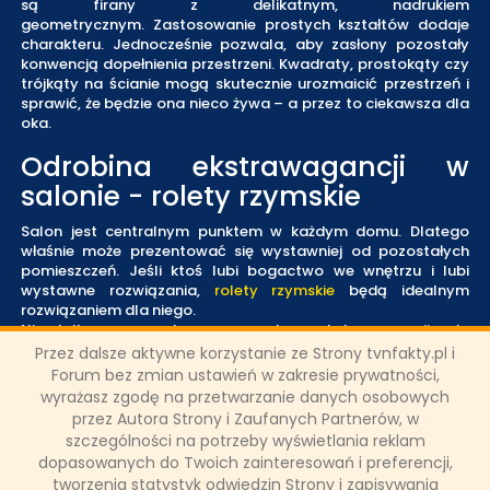
są firany z delikatnym, nadrukiem
geometrycznym. Zastosowanie prostych kształtów dodaje
charakteru. Jednocześnie pozwala, aby zasłony pozostały
konwencją dopełnienia przestrzeni. Kwadraty, prostokąty czy
trójkąty na ścianie mogą skutecznie urozmaicić przestrzeń i
sprawić, że będzie ona nieco żywa – a przez to ciekawsza dla
oka.
Odrobina ekstrawagancji w
salonie - rolety rzymskie
Salon jest centralnym punktem w każdym domu. Dlatego
właśnie może prezentować się wystawniej od pozostałych
pomieszczeń. Jeśli ktoś lubi bogactwo we wnętrzu i lubi
wystawne rozwiązania,
rolety rzymskie
będą idealnym
rozwiązaniem dla niego.
Nie tylko wprowadzą pewną dozę ekstrawagancji, ale
nadadzą wnętrzu miękkości. Dzięki temu będzie się wydawać
Przez dalsze aktywne korzystanie ze Strony tvnfakty.pl i
wygodniej, cieplej.
Forum bez zmian ustawień w zakresie prywatności,
wyrażasz zgodę na przetwarzanie danych osobowych
Materiał zewnętrzny
przez Autora Strony i Zaufanych Partnerów, w
szczególności na potrzeby wyświetlania reklam
dopasowanych do Twoich zainteresowań i preferencji,
Łukasz Ropczyński
tworzenia statystyk odwiedzin Strony i zapisywania