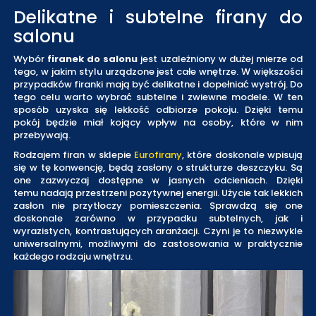
Delikatne i subtelne firany do
salonu
Wybór
firanek do salonu
jest uzależniony w dużej mierze od
tego, w jakim stylu urządzone jest całe wnętrze. W większości
przypadków firanki mają być delikatne i dopełniać wystrój. Do
tego celu warto wybrać subtelne i zwiewne modele. W ten
sposób uzyska się lekkość odbiorze pokoju. Dzięki temu
pokój będzie miał kojący wpływ na osoby, które w nim
przebywają.
Rodzajem firan w sklepie
Eurofirany
, które doskonale wpisują
się w tę konwencję, będą zasłony o strukturze deszczyku. Są
one zazwyczaj dostępne w jasnych odcieniach. Dzięki
temu nadają przestrzeni pozytywnej energii. Użycie tak lekkich
zasłon nie przytłoczy pomieszczenia. Sprawdzą się one
doskonale zarówno w przypadku subtelnych, jak i
wyrazistych, kontrastujących aranżacji. Czyni je to niezwykle
uniwersalnymi, możliwymi do zastosowania w praktycznie
każdego rodzaju wnętrzu.