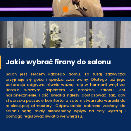
Jakie wybrać firany do salonu
Salon jest sercem każdego domu. To tutaj zazwyczaj
przyjmuje się gości i spędza czas wolny. Dlatego też jego
dekoracja odgrywa równie ważną rolę w harmonii wnętrza.
Bardzo ważnym aspektem w aranżacji salonu jest
nasłonecznienie. Ilość światła należy dostosować tak, aby
stwarzała poczucie komfortu, a zatem stwarzała warunki do
relaksującej atmosfery. Odpowiednio dobrane zasłony do
salonu będą miały nieoceniony wpływ na cały wystrój i
pomogą regulować światło we wnętrzu.