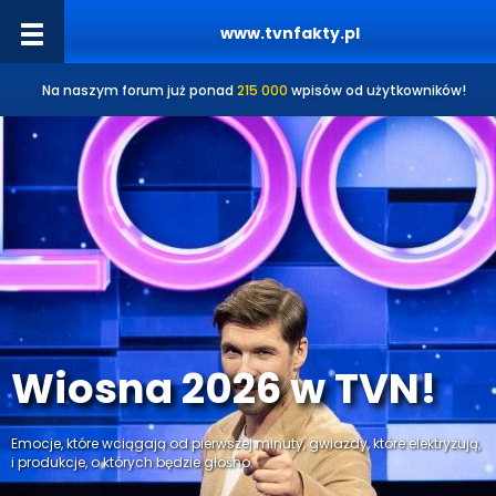
www.tvnfakty.pl
Na naszym forum już ponad
215 000
wpisów od użytkowników!
Wiosna 2026 w TVN!
Emocje, które wciągają od pierwszej minuty, gwiazdy, które elektryzują,
i produkcje, o których będzie głośno.