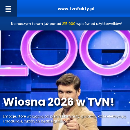
www.tvnfakty.pl
Na naszym forum już ponad
215 000
wpisów od użytkowników!
Wiosna 2026 w TVN!
Emocje, które wciągają od pierwszej minuty, gwiazdy, które elektryzują,
i produkcje, o których będzie głośno.