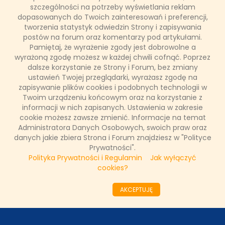
szczególności na potrzeby wyświetlania reklam
dopasowanych do Twoich zainteresowań i preferencji,
PARTNERZY
tworzenia statystyk odwiedzin Strony i zapisywania
postów na forum oraz komentarzy pod artykułami.
Pamiętaj, że wyrażenie zgody jest dobrowolne a
SONDA
wyrażoną zgodę możesz w każdej chwili cofnąć. Poprzez
dalsze korzystanie ze Strony i Forum, bez zmiany
ustawień Twojej przeglądarki, wyrażasz zgodę na
NASZE WYWIADY
zapisywanie plików cookies i podobnych technologii w
Twoim urządzeniu końcowym oraz na korzystanie z
informacji w nich zapisanych. Ustawienia w zakresie
FAKTY TVN
cookie możesz zawsze zmienić. Informacje na temat
Administratora Danych Osobowych, swoich praw oraz
danych jakie zbiera Strona i Forum znajdziesz w "Polityce
Prywatności".
WAŻNE RELACJE
Polityka Prywatności i Regulamin
Jak wyłączyć
cookies?
AKCEPTUJĘ
Copyright © 2011 - 2026 by
www.tvnfakty.pl
| Wszystkie prawa
zastrzeżone.