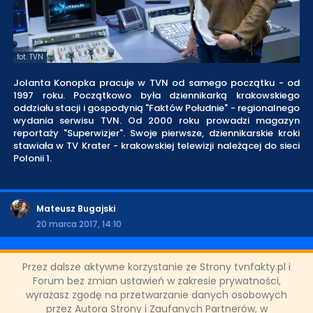
fot. TVN
Jolanta Konopka pracuje w TVN od samego początku - od
1997 roku. Początkowo była dziennikarką krakowskiego
oddziału stacji i gospodynią "Faktów Południe" - regionalnego
wydania serwisu TVN. Od 2000 roku prowadzi magazyn
reportaży "Superwizjer". Swoje pierwsze, dziennikarskie kroki
stawiała w TV Krater - krakowskiej telewizji należącej do sieci
Polonii 1.
Mateusz Bugajski
20 marca 2017, 14:10
UDOSTĘPNIJ POST
Przez dalsze aktywne korzystanie ze Strony tvnfakty.pl i
Forum bez zmian ustawień w zakresie prywatności,
wyrażasz zgodę na przetwarzanie danych osobowych
ODZIAŁY LOKALNE
przez Autora Strony i Zaufanych Partnerów, w