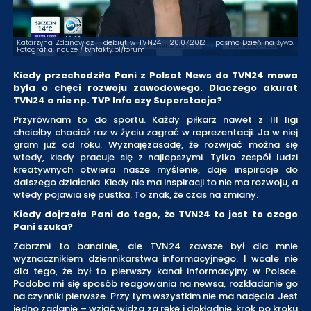
Katarzyna Zdanowicz - debiut w TVN24 - 20.07.2012 - pasmo Dzień na żywo.
Fotografia: nouze / tvnfakty.pl/forum
Kiedy przechodziła Pani z Polsat News do TVN24 mowa
była o chęci rozwoju zawodowego. Dlaczego akurat
TVN24 a nie np. TVP Info czy Superstacja?
Przyrównam to do sportu. Każdy piłkarz nawet z III ligi
chciałby chociaż raz w życiu zagrać w reprezentacji. Ja w niej
gram już od roku. Wyznajęzasadę, że rozwijać można się
wtedy, kiedy pracuje się z najlepszymi. Tylko zespół ludzi
kreatywnych otwiera nasze myślenie, daje inspiracje do
dalszego działania. Kiedy nie ma inspiracji to nie ma rozwoju, a
wtedy pojawia się pustka. To znak, że czas na zmiany.
Kiedy dojrzała Pani do tego, że TVN24 to jest to czego
Pani szuka?
Zabrzmi to banalnie, ale TVN24 zawsze był dla mnie
wyznacznikiem dziennikarstwa informacyjnego. I wcale nie
dla tego, że był to pierwszy kanał informacyjny w Polsce.
Podoba mi się sposób reagowania na newsa, rozkładanie go
na czynniki pierwsze. Przy tym wszystkim nie ma nadęcia. Jest
jedno zadanie – wziąć widza za rękę i dokładnie, krok po kroku