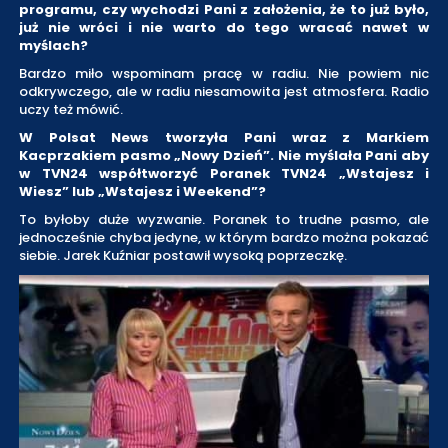
programu, czy wychodzi Pani z założenia, że to już było,
już nie wróci i nie warto do tego wracać nawet w
myślach?
Bardzo miło wspominam pracę w radiu. Nie powiem nic
odkrywczego, ale w radiu niesamowita jest atmosfera. Radio
uczy też mówić.
W Polsat News tworzyła Pani wraz z Markiem
Kacprzakiem pasmo „Nowy Dzień”. Nie myślała Pani aby
w TVN24 współtworzyć Poranek TVN24 „Wstajesz i
Wiesz” lub „Wstajesz i Weekend”?
To byłoby duże wyzwanie. Poranek to trudne pasmo, ale
jednocześnie chyba jedyne, w którym bardzo można pokazać
siebie. Jarek Kuźniar postawił wysoką poprzeczkę.