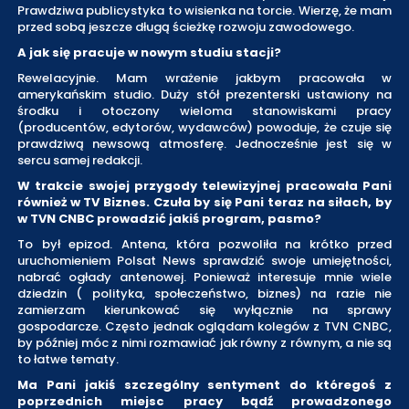
Prawdziwa publicystyka to wisienka na torcie. Wierzę, że mam
przed sobą jeszcze długą ścieżkę rozwoju zawodowego.
A jak się pracuje w nowym studiu stacji?
Rewelacyjnie. Mam wrażenie jakbym pracowała w
amerykańskim studio. Duży stół prezenterski ustawiony na
środku i otoczony wieloma stanowiskami pracy
(producentów, edytorów, wydawców) powoduje, że czuje się
prawdziwą newsową atmosferę. Jednocześnie jest się w
sercu samej redakcji.
W trakcie swojej przygody telewizyjnej pracowała Pani
również w TV Biznes. Czuła by się Pani teraz na siłach, by
w TVN CNBC prowadzić jakiś program, pasmo?
To był epizod. Antena, która pozwoliła na krótko przed
uruchomieniem Polsat News sprawdzić swoje umiejętności,
nabrać ogłady antenowej. Ponieważ interesuje mnie wiele
dziedzin ( polityka, społeczeństwo, biznes) na razie nie
zamierzam kierunkować się wyłącznie na sprawy
gospodarcze. Często jednak oglądam kolegów z TVN CNBC,
by później móc z nimi rozmawiać jak równy z równym, a nie są
to łatwe tematy.
Ma Pani jakiś szczególny sentyment do któregoś z
poprzednich miejsc pracy bądź prowadzonego