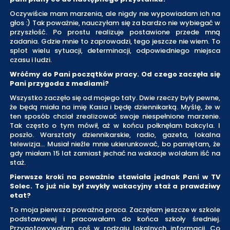
Oczywiście mam marzenia, ale nigdy nie wypowiadam ich na
głos :) Tak poważnie, nauczyłam się za bardzo nie wybiegać w
przyszłość. Po prostu realizuje postawione przede mną
zadania. Gdzie mnie to zaprowadzi, tego jeszcze nie wiem. To
splot wielu sytuacji, determinacji, odpowiedniego miejsca
czasu i ludzi.
Wróćmy do Pani początków pracy. Od czego zaczęła się
Pani przygoda z mediami?
Wszystko zaczęło się od mojego taty. Dwie rzeczy były pewne,
że będą miała na imię Kasia i będę dziennikarką. Myślę, że w
ten sposób chciał zrealizować swoje niespełnione marzenie.
Tak często o tym mówił, aż w końcu połknęłam bakcyla. I
poszło. Warsztaty dziennikarskie, radio, gazeta, lokalna
telewizja... Musiał nieźle mnie ukierunkować, bo pamiętam, że
gdy miałam 15 lat zamiast jechać na wakacje wolałam iść na
staż.
Pierwsze kroki na poważnie stawiała jednak Pani w TV
Solec. To już nie był zwykły wakacyjny staż a prawdziwy
etat?
To moja pierwsza poważna praca. Zaczęłam jeszcze w szkole
podstawowej i pracowałam do końca szkoły średniej.
Przygotowywałam coś w rodzaju lokalnych informacji. Co