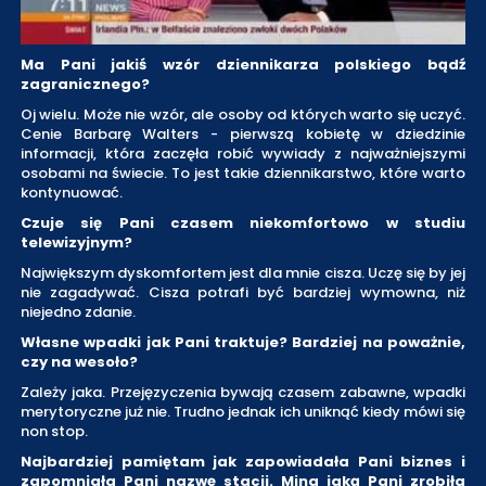
Ma Pani jakiś wzór dziennikarza polskiego bądź
zagranicznego?
Oj wielu. Może nie wzór, ale osoby od których warto się uczyć.
Cenie Barbarę Walters - pierwszą kobietę w dziedzinie
informacji, która zaczęła robić wywiady z najważniejszymi
osobami na świecie. To jest takie dziennikarstwo, które warto
kontynuować.
Czuje się Pani czasem niekomfortowo w studiu
telewizyjnym?
Największym dyskomfortem jest dla mnie cisza. Uczę się by jej
nie zagadywać. Cisza potrafi być bardziej wymowna, niż
niejedno zdanie.
Własne wpadki jak Pani traktuje? Bardziej na poważnie,
czy na wesoło?
Zależy jaka. Przejęzyczenia bywają czasem zabawne, wpadki
merytoryczne już nie. Trudno jednak ich uniknąć kiedy mówi się
non stop.
Najbardziej pamiętam jak zapowiadała Pani biznes i
zapomniała Pani nazwę stacji. Mina jaką Pani zrobiła