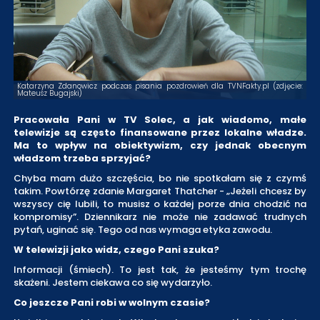
Katarzyna Zdanowicz podczas pisania pozdrowień dla TVNFakty.pl (zdjęcie:
Mateusz Bugajski)
Pracowała Pani w TV Solec, a jak wiadomo, małe
telewizje są często finansowane przez lokalne władze.
Ma to wpływ na obiektywizm, czy jednak obecnym
władzom trzeba sprzyjać?
Chyba mam dużo szczęścia, bo nie spotkałam się z czymś
takim. Powtórzę zdanie Margaret Thatcher - „Jeżeli chcesz by
wszyscy cię lubili, to musisz o każdej porze dnia chodzić na
kompromisy”. Dziennikarz nie może nie zadawać trudnych
pytań, uginać się. Tego od nas wymaga etyka zawodu.
W telewizji jako widz, czego Pani szuka?
Informacji (śmiech). To jest tak, że jesteśmy tym trochę
skażeni. Jestem ciekawa co się wydarzyło.
Co jeszcze Pani robi w wolnym czasie?