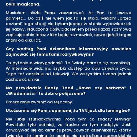
była magiczna.
Musiałam nieźle Pana zaczarować, że Pan to jeszcze
pamięta… Do dziś nie wiem jak to się stało. Miałam „przed
oczami” logo stacji, nie byłam jednak w stanie wypowiedzieć
jej nazwy. Nauczona doświadczeniem przed każdą rozmową
zapisuję sobie teraz z kim będę rozmawiać, nawet jeżeli kogoś
znam od kilku lat.
Czy według Pani dziennikarz informacyjny powinien
zajmować się tematami rozrywkowymi?
To pytanie o wiarygodność. Te światy bardzo się przenikają.
W Internecie widz ma szybki dostęp do obu dziedzin życia.
Tego też oczekuje od telewizji. We wszystkim trzeba jednak
zachować umiar.
Na przykładzie Beaty Tadli „Kawa czy herbata” i
„Wiadomości” to dobre połączenie?
Proszę mnie zwolnić od tej oceny.
Utożsamia się Pani z opiniami, że TVN jest dla lemingów?
Nie lubię szufladkowania. Poza tym co znaczy leming?
Powstało tyle definicji, że trudno za tym nadążyć. Jeśli
odwoływać się do definicji prawicowych dziennikarzy, którzy
twierdzą, że leming to osoba nie potrafiąca samodzielnie