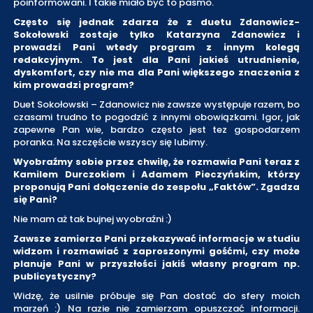
poinformowani. I takie miało być to pasmo.
Często się jednak zdarza że z duetu Zdanowicz-
Sokołowski zostaje tylko Katarzyna Zdanowicz i
prowadzi Pani wtedy program z innym kolegą
redakcyjnym. To jest dla Pani jakieś utrudnienie,
dyskomfort, czy nie ma dla Pani większego znaczenia z
kim prowadzi program?
Duet Sokołowski – Zdanowicz nie zawsze występuje razem, bo
czasami trudno to pogodzić z innymi obowiązkami. Igor, jak
zapewne Pan wie, bardzo często jest tez gospodarzem
poranka. Na szczęście wszyscy się lubimy.
Wyobraźmy sobie przez chwilę, że rozmawia Pani teraz z
Kamilem Durczokiem i Adamem Pieczyńskim, którzy
proponują Pani dołączenie do zespołu „Faktów”. Zgadza
się Pani?
Nie mam aż tak bujnej wyobraźni :)
Zawsze zamierza Pani przekazywać informacje w studiu
widzom i rozmawiać z zaproszonymi gośćmi, czy może
planuje Pani w przyszłości jakiś własny program np.
publicystyczny?
Widzę, że usilnie próbuje się Pan dostać do sfery moich
marzeń :) Na razie nie zamierzam opuszczać informacji.