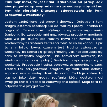
Pani mąż mówi, że jest Pani uzależniona od pracy. Jak
więc pogodzić sprawy rodzinne z zawodowymi by nikt na
tym nie cierpiał? Dlaczego zdecydowała się Pani
pracować w weekendy?
Jestem uzależniona od pracy i słodyczy. Ostatnio z tym
drugim jestem w separacji. Co do rodziny i pracy – trudno to
pogodzić. Trzeba mieć mądrego i wyrozumiałego męża
(śmiech). Na szczęście mój mąż również pracuje w mediach,
więc wie jak trudny dla rodziny bywa ten zawód. Oboje
wychodzimy z założenia, że trzeba robić to co się kocha…. I jak
to z miłością bywa, czasem jest trudna, zwłaszcza w
weekendy, bo kocha się i pracę i rodzinę. Jak na razie udaje się
nam to wszystko pogodzić i nie zamierzam narzekać, bo
wiedziałam na co się godzę :) Dostałam propozycje pracy w
weekendy. Propozycje trudną, ponieważ to specyficzny czas.
Trzeba tak przygotować program by widz miał ochotę
zaprosić nas w wolny dzień do domu. Traktuję zatem to
pasmo, jako duży kredyt zaufania, który dostałam od
swojego szefa. Trzeba to zobowiązanie spłacić. Moja rata to
odpowiednie przygotowanie.