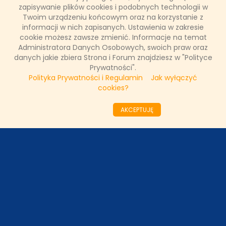
zapisywanie plików cookies i podobnych technologii w
DODAJ KOMENTARZ
Twoim urządzeniu końcowym oraz na korzystanie z
informacji w nich zapisanych. Ustawienia w zakresie
cookie możesz zawsze zmienić. Informacje na temat
Administratora Danych Osobowych, swoich praw oraz
danych jakie zbiera Strona i Forum znajdziesz w "Polityce
Lista komentarzy
Prywatności".
Polityka Prywatności i Regulamin
Jak wyłączyć
Lista dodanych komentarzy
cookies?
AKCEPTUJĘ
ODZIAŁY LOKALNE
PARTNERZY
SONDA