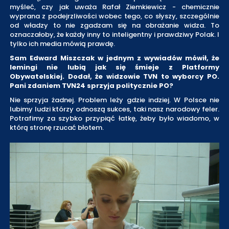
myśleć, czy jak uważa Rafał Ziemkiewicz - chemicznie
wyprana z podejrzliwości wobec tego, co słyszy, szczególnie
od władzy to nie zgadzam się na obrażanie widza. To
oznaczałoby, że każdy inny to inteligentny i prawdziwy Polak. I
tylko ich media mówią prawdę.
Sam Edward Miszczak w jednym z wywiadów mówił, że
lemingi nie lubią jak się śmieje z Platformy
Obywatelskiej. Dodał, że widzowie TVN to wyborcy PO.
Pani zdaniem TVN24 sprzyja politycznie PO?
Nie sprzyja żadnej. Problem leży gdzie indziej. W Polsce nie
lubimy ludzi którzy odnoszą sukces, taki nasz narodowy feler.
Potrafimy za szybko przypiąć łatkę, żeby było wiadomo, w
którą stronę rzucać błotem.