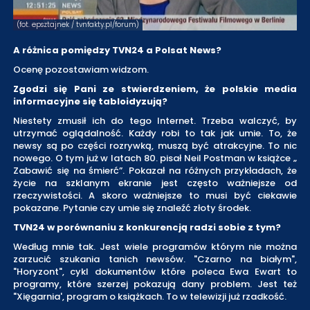
(fot. epsztajnek / tvnfakty.pl/forum)
A różnica pomiędzy TVN24 a Polsat News?
Ocenę pozostawiam widzom.
Zgodzi się Pani ze stwierdzeniem, że polskie media
informacyjne się tabloidyzują?
Niestety zmusił ich do tego Internet. Trzeba walczyć, by
utrzymać oglądalność. Każdy robi to tak jak umie. To, że
newsy są po części rozrywką, muszą być atrakcyjne. To nic
nowego. O tym już w latach 80. pisał Neil Postman w książce „
Zabawić się na śmierć”. Pokazał na różnych przykładach, że
życie na szklanym ekranie jest często ważniejsze od
rzeczywistości. A skoro ważniejsze to musi być ciekawie
pokazane. Pytanie czy umie się znaleźć złoty środek.
TVN24 w porównaniu z konkurencją radzi sobie z tym?
Według mnie tak. Jest wiele programów którym nie można
zarzucić szukania tanich newsów. "Czarno na białym",
"Horyzont", cykl dokumentów które poleca Ewa Ewart to
programy, które szerzej pokazują dany problem. Jest też
"Xięgarnia', program o książkach. To w telewizji już rzadkość.