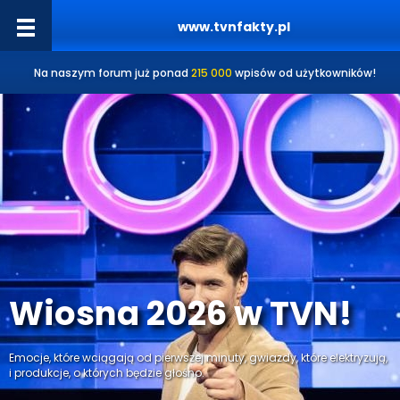
www.tvnfakty.pl
Na naszym forum już ponad
215 000
wpisów od użytkowników!
Wiosna 2026 w TVN!
Emocje, które wciągają od pierwszej minuty, gwiazdy, które elektryzują,
i produkcje, o których będzie głośno.