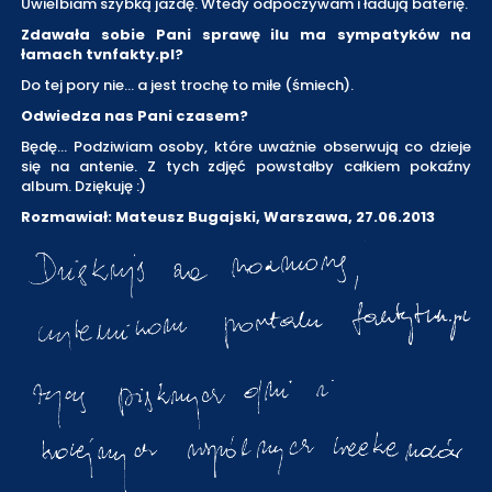
Uwielbiam szybką jazdę. Wtedy odpoczywam i ładują baterię.
Zdawała sobie Pani sprawę ilu ma sympatyków na
łamach tvnfakty.pl?
Do tej pory nie… a jest trochę to miłe (śmiech).
Odwiedza nas Pani czasem?
Będę… Podziwiam osoby, które uważnie obserwują co dzieje
się na antenie. Z tych zdjęć powstałby całkiem pokaźny
album. Dziękuję :)
Rozmawiał: Mateusz Bugajski, Warszawa, 27.06.2013