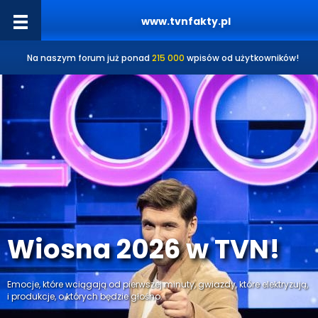
www.tvnfakty.pl
Na naszym forum już ponad
215 000
wpisów od użytkowników!
Wiosna 2026 w TVN!
Emocje, które wciągają od pierwszej minuty, gwiazdy, które elektryzują,
i produkcje, o których będzie głośno.