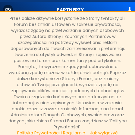
PARTNERZY
Przez dalsze aktywne korzystanie ze Strony tvnfakty.pl i
Forum bez zmian ustawień w zakresie prywatności,
SONDA
wyrażasz zgodę na przetwarzanie danych osobowych
przez Autora Strony i Zaufanych Partnerów, w
szczególności na potrzeby wyświetlania reklam
NASZE WYWIADY
dopasowanych do Twoich zainteresowań i preferencji,
tworzenia statystyk odwiedzin Strony i zapisywania
postów na forum oraz komentarzy pod artykułami.
FAKTY TVN
Pamiętaj, że wyrażenie zgody jest dobrowolne a
wyrażoną zgodę możesz w każdej chwili cofnąć. Poprzez
dalsze korzystanie ze Strony i Forum, bez zmiany
ustawień Twojej przeglądarki, wyrażasz zgodę na
WAŻNE RELACJE
zapisywanie plików cookies i podobnych technologii w
Twoim urządzeniu końcowym oraz na korzystanie z
informacji w nich zapisanych. Ustawienia w zakresie
cookie możesz zawsze zmienić. Informacje na temat
Administratora Danych Osobowych, swoich praw oraz
Copyright © 2011 - 2026 by
www.tvnfakty.pl
| Wszystkie prawa
danych jakie zbiera Strona i Forum znajdziesz w "Polityce
zastrzeżone.
Prywatności".
Polityka Prywatności i Regulamin
Jak wyłączyć