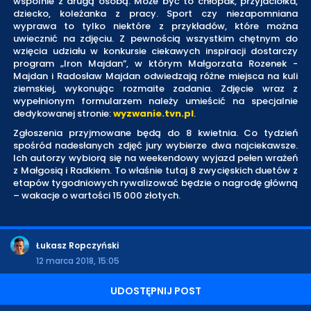
wspólnie z drugą osobą. Może być to chłopak, przyjaciółka,
dziecko, koleżanka z pracy. Sport czy niezapomniana
wyprawa to tylko niektóre z przykładów, które można
uwiecznić na zdjęciu. Z pewnością wszystkim chętnym do
wzięcia udziału w konkursie ciekawych inspiracji dostarczy
program „Iron Majdan”, w którym Małgorzata Rozenek -
Majdan i Radosław Majdan odwiedzają różne miejsca na kuli
ziemskiej, wykonując rozmaite zadania. Zdjęcie wraz z
wypełnionym formularzem należy umieścić na specjalnie
dedykowanej stronie:
wyzwanie.tvn.pl
.
Zgłoszenia przyjmowane będą do 8 kwietnia. Co tydzień
spośród nadesłanych zdjęć jury wybierze dwa najciekawsze.
Ich autorzy wybiorą się na weekendowy wyjazd pełen wrażeń
z Małgosią i Radkiem. To właśnie tutaj 8 zwycięskich duetów z
etapów tygodniowych rywalizować będzie o nagrodę główną
– wakacje o wartości 15 000 złotych.
Łukasz Ropczyński
12 marca 2018, 15:05
UDOSTĘPNIJ POST