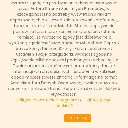
wyrażasz zgodę na przetwarzanie danych osobowych
przez Autora Strony i Zaufanych Partnerów, w
szczególności na potrzeby wyświetlania reklam
PARTNERZY
dopasowanych do Twoich zainteresowań i preferencji,
tworzenia statystyk odwiedzin Strony i zapisywania
postów na forum oraz komentarzy pod artykułami.
SONDA
Pamiętaj, że wyrażenie zgody jest dobrowolne a
wyrażoną zgodę możesz w każdej chwili cofnąć. Poprzez
dalsze korzystanie ze Strony i Forum, bez zmiany
NASZE WYWIADY
ustawień Twojej przeglądarki, wyrażasz zgodę na
zapisywanie plików cookies i podobnych technologii w
Twoim urządzeniu końcowym oraz na korzystanie z
FAKTY TVN
informacji w nich zapisanych. Ustawienia w zakresie
cookie możesz zawsze zmienić. Informacje na temat
Administratora Danych Osobowych, swoich praw oraz
danych jakie zbiera Strona i Forum znajdziesz w "Polityce
WAŻNE RELACJE
Prywatności".
Polityka Prywatności i Regulamin
Jak wyłączyć
cookies?
Copyright © 2011 - 2026 by
www.tvnfakty.pl
| Wszystkie prawa
AKCEPTUJĘ
zastrzeżone.