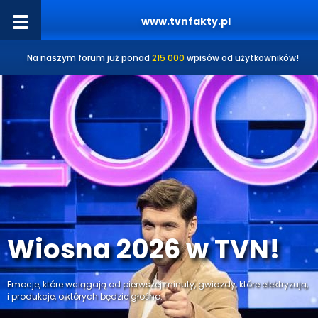
www.tvnfakty.pl
Na naszym forum już ponad
215 000
wpisów od użytkowników!
Wiosna 2026 w TVN!
Emocje, które wciągają od pierwszej minuty, gwiazdy, które elektryzują,
i produkcje, o których będzie głośno.