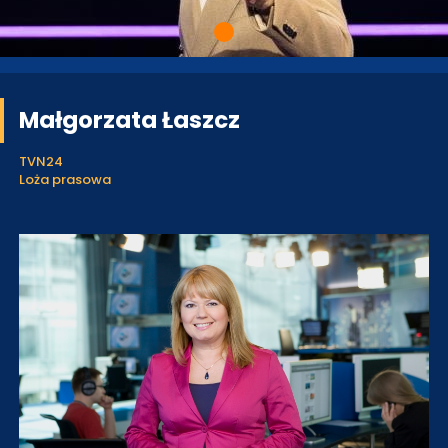
Małgorzata Łaszcz
TVN24
Loża prasowa