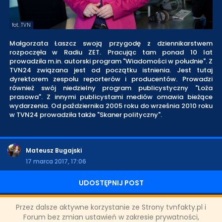
fot. TVN
Małgorzata Łaszcz swoją przygodę z dziennikarstwem
rozpoczęła w Radiu ZET. Pracując tam ponad 10 lat
prowadziła m.in. autorski program "Wiadomości w południe". Z
TVN24 związana jest od początku istnienia. Jest tutaj
dyrektorem zespołu reporterów i producentów. Prowadzi
również swój niedzielny program publicystyczny "Loża
prasowa". Z innymi publicystami mediów omawia bieżące
wydarzenia. Od października 2005 roku do września 2010 roku
w TVN24 prowadziła także "Skaner polityczny".
Mateusz Bugajski
17 marca 2017, 17:06
UDOSTĘPNIJ POST
Przez dalsze aktywne korzystanie ze Strony tvnfakty.pl i
Forum bez zmian ustawień w zakresie prywatności,
ODZIAŁY LOKALNE