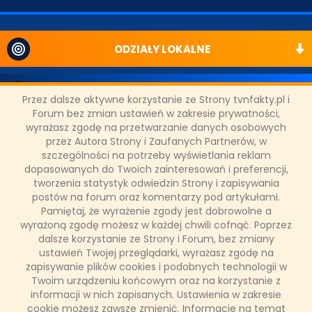
ODZIAŁY LOKALNE
PARTNERZY
Przez dalsze aktywne korzystanie ze Strony tvnfakty.pl i
Forum bez zmian ustawień w zakresie prywatności,
wyrażasz zgodę na przetwarzanie danych osobowych
SONDA
przez Autora Strony i Zaufanych Partnerów, w
szczególności na potrzeby wyświetlania reklam
dopasowanych do Twoich zainteresowań i preferencji,
NASZE WYWIADY
tworzenia statystyk odwiedzin Strony i zapisywania
postów na forum oraz komentarzy pod artykułami.
Pamiętaj, że wyrażenie zgody jest dobrowolne a
FAKTY TVN
wyrażoną zgodę możesz w każdej chwili cofnąć. Poprzez
dalsze korzystanie ze Strony i Forum, bez zmiany
ustawień Twojej przeglądarki, wyrażasz zgodę na
zapisywanie plików cookies i podobnych technologii w
WAŻNE RELACJE
Twoim urządzeniu końcowym oraz na korzystanie z
informacji w nich zapisanych. Ustawienia w zakresie
cookie możesz zawsze zmienić. Informacje na temat