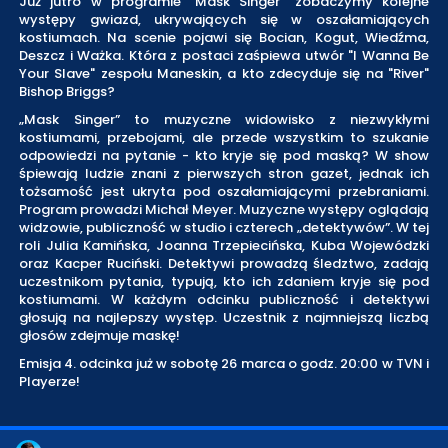
Już jutro w programie "Mask Singer" zobaczymy kolejne
występy gwiazd, ukrywających się w oszałamiających
kostiumach. Na scenie pojawi się Bocian, Kogut, Wiedźma,
Deszcz i Ważka. Która z postaci zaśpiewa utwór "I Wanna Be
Your Slave" zespołu Maneskin, a kto zdecyduje się na "River"
Bishop Briggs?
„Mask Singer” to muzyczne widowisko z niezwykłymi
kostiumami, przebojami, ale przede wszystkim to szukanie
odpowiedzi na pytanie - kto kryje się pod maską? W show
śpiewają ludzie znani z pierwszych stron gazet, jednak ich
tożsamość jest ukryta pod oszałamiającymi przebraniami.
Program prowadzi Michał Meyer. Muzyczne występy oglądają
widzowie, publiczność w studio i czterech „detektywów”. W tej
roli Julia Kamińska, Joanna Trzepiecińska, Kuba Wojewódzki
oraz Kacper Ruciński. Detektywi prowadzą śledztwo, zadają
uczestnikom pytania, typują, kto ich zdaniem kryje się pod
kostiumami. W każdym odcinku publiczność i detektywi
głosują na najlepszy występ. Uczestnik z najmniejszą liczbą
głosów zdejmuje maskę!
Emisja 4. odcinka już w sobotę 26 marca o godz. 20:00 w TVN i
Playerze!