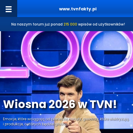
www.tvnfakty.pl
Na naszym forum już ponad
215 000
wpisów od użytkowników!
Wiosna 2026 w TVN!
Emocje, które wciągają od pierwszej minuty, gwiazdy, które elektryzują,
i produkcje, o których będzie głośno.