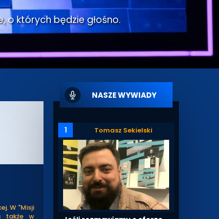
e, o których będzie głośno.
NASZE WYWIADY
1
Tomasz Sekielski
j. W "Misji
a także w