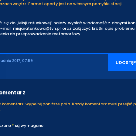
zach wnętrz. Format oparty jest na własnym pomyśle stacji.
ić się do „Misji ratunkowej” należy wysłać wiadomość z danymi ko
-mail misjaratunkowa@tvn.pl oraz załączyć krótki opis problemu 
enia do przeprowadzenia metamorfozy.
rudnia 2017, 07:59
UDOSTĘP
komentarz
komentarz, wypełnij poniższe pola. Każdy komentarz musi przejść 
.
czone
*
są wymagane.