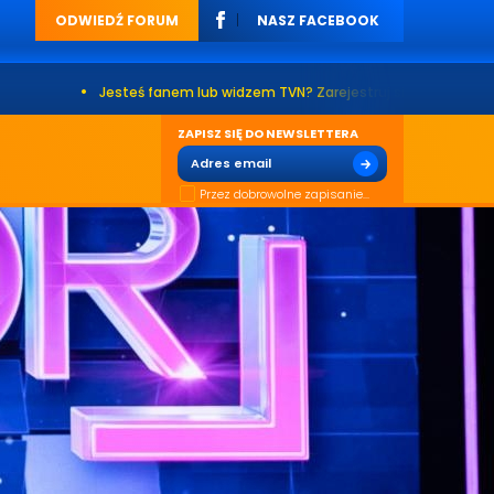
ODWIEDŹ FORUM
NASZ FACEBOOK
•
Jesteś fanem lub widzem TVN? Zarejestruj się na naszym forum. Już 
ZAPISZ SIĘ DO NEWSLETTERA
Przez dobrowolne zapisanie...