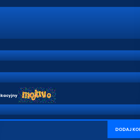
ikacyjny
DODAJ KO