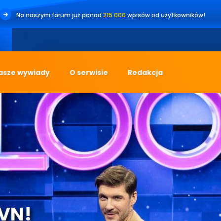
Na naszym forum już ponad
215 000
wpisów od użytkowników!
asze wywiady
O serwisie
Redakcja
TVN!