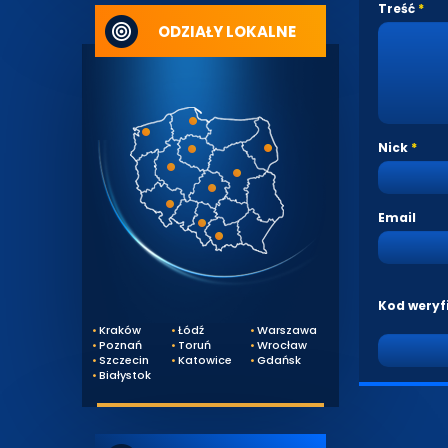
Treść
ODZIAŁY LOKALNE
Nick
Email
Kod weryf
Kraków
Łódź
Warszawa
Poznań
Toruń
Wrocław
Szczecin
Katowice
Gdańsk
Białystok