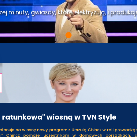
j minuty, gwiazdy, które elektryzują, i produkcj
a ratunkowa" wiosną w TVN Style
planuje na wiosnę nowy program z Urszulą Chincz w roli prowadzące
ej" Chincz pomoże uczestnikom w domowych porządkach, 