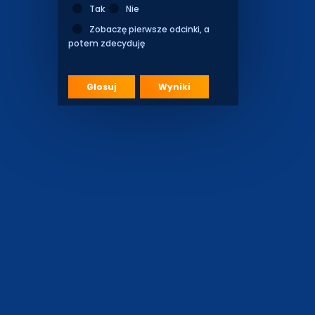
Tak
Nie
Zobaczę pierwsze odcinki, a
potem zdecyduję
Głosuj
Wyniki