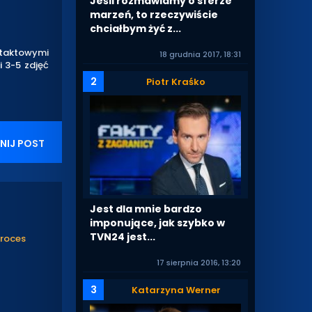
Jeśli rozmawiamy o sferze
marzeń, to rzeczywiście
chciałbym żyć z...
ntaktowymi
18 grudnia 2017, 18:31
i 3-5 zdjęć
2
Piotr Kraśko
NIJ POST
Jest dla mnie bardzo
imponujące, jak szybko w
TVN24 jest...
proces
17 sierpnia 2016, 13:20
3
Katarzyna Werner