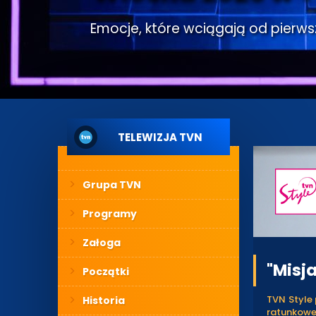
Emocje, które wciągają od pierwsze
TELEWIZJA TVN
Grupa TVN
Programy
Załoga
"Misj
Początki
TVN Style 
Historia
ratunkow