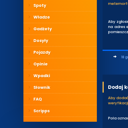
metemorfo
Spoty
Władze
Aby zgłos
na adres e
Gadżety
pomieszcz
Dosyły
Pojazdy
18 g
Opinie
Wpadki
Dodaj 
Słownik
Aby dodać 
FAQ
weryfikacji
Scripps
Pola ozna