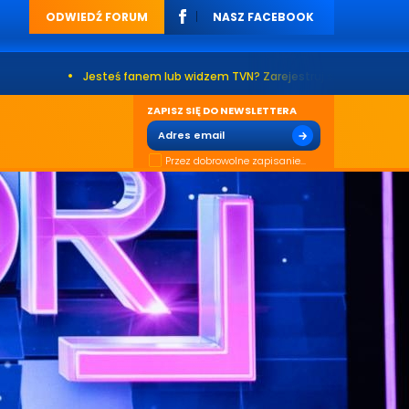
ODWIEDŹ FORUM
NASZ FACEBOOK
•
Jesteś fanem lub widzem TVN? Zarejestruj się na naszym forum. Już 
ZAPISZ SIĘ DO NEWSLETTERA
Przez dobrowolne zapisanie...