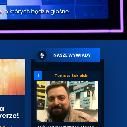
e, o których będzie głośno.
NASZE WYWIADY
1
Tomasz Sekielski
ta
yerze!