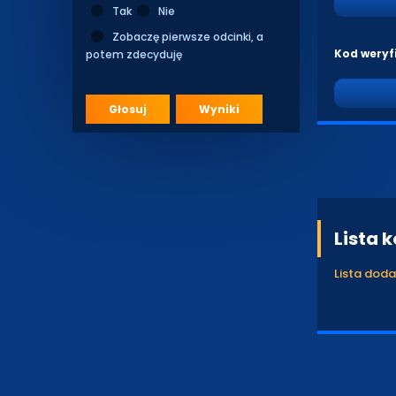
Tak
Nie
Zobaczę pierwsze odcinki, a
Kod weryf
potem zdecyduję
Głosuj
Wyniki
Lista 
Lista dod