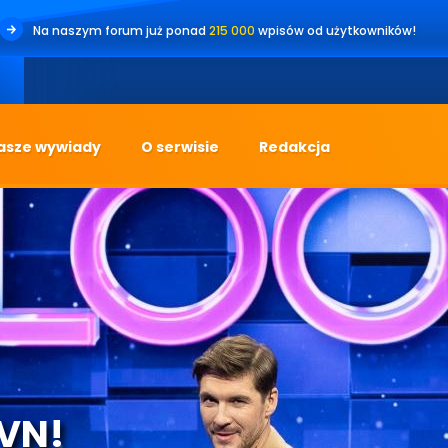
Na naszym forum już ponad
215 000
wpisów od użytkowników!
asze wywiady
O serwisie
Redakcja
TVN!