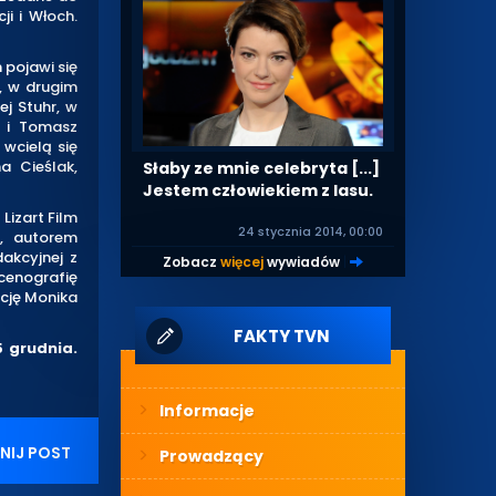
cji i Włoch.
 pojawi się
, w drugim
j Stuhr, w
 i Tomasz
wcielą się
a Cieślak,
Słaby ze mnie celebryta [...]
Jestem człowiekiem z lasu.
Lizart Film
24 stycznia 2014, 00:00
a, autorem
akcyjnej z
Zobacz
więcej
wywiadów
|
cenografię
ację Monika
FAKTY TVN
5 grudnia.
Informacje
NIJ POST
Prowadzący