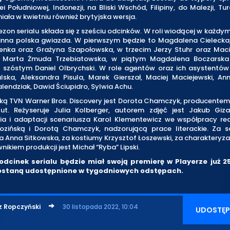
ei Południowej, Indonezji, na Bliski Wschód, Filipiny, do Malezji, Tur
iała w kwietniu również brytyjska wersja.
ezon serialu składa się z sześciu odcinków. W roli wiodącej w każdym
 inna polska gwiazda. W pierwszym będzie to Magdalena Cielecka
enka oraz Grażyna Szapołowska, w trzecim Jerzy Stuhr oraz Macie
 Marta Żmuda Trzebiatowska, w piątym Magdalena Boczarska
w szóstym Daniel Olbrychski. W role agentów oraz ich asystentów 
lska, Aleksandra Pisula, Marek Gierszał, Maciej Maciejewski, Ann
lendziak, Dawid Ściupidro, Sylwia Achu.
ą TVN Warner Bros. Discovery jest Dorota Chamczyk, producentem 
izut. Reżyseruje Julia Kolberger, autorem zdjęć jest Jakub Giz
ia i adaptacji scenariusza Karol Klementewicz we współpracy red
ozińską i Dorotą Chamczyk, nadzorującą prace literackie. Za s
Anna Sitkowska, za kostiumy Krzysztof Łoszewski, za charakteryz
nikiem produkcji jest Michał “Ryba” Lipski.
odcinek serialu będzie miał swoją premierę w Playerze już 2
zostaną udostępnione w tygodniowych odstępach.
z Ropczyński
30 listopada 2022, 10:04
UDOSTĘP