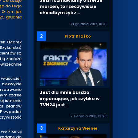
Jeśli rozmawiamy o sferze
? Co dzieje
tęp do tego
marzeń, to rzeczywiście
. O tym jak
chciałbym żyć z...
25 grudnia
18 grudnia 2017, 18:31
2
Piotr Kraśko
rek (Marek
 Szykulska)
klientów są
fią znaleźć
owszechnie
właściciel,
niezwykle
rzetrwanie
Jest dla mnie bardzo
amym czasie
imponujące, jak szybko w
j istnienie
TVN24 jest...
iat planów
 Przypadek
17 sierpnia 2016, 13:20
eczywistość
3
Katarzyna Werner
 we Francji
rzedane do