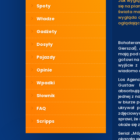
Jak wygląd
Spoty
się na pla
świata maj
wygląda c
Władze
oglądając 
Gadżety
Bohateram
Dosyły
Gierszał),
mają pod s
Pojazdy
gotowi na 
wyjście z
Opinie
wiadomo a
Los Agencj
Wpadki
Gustaw (
absorbują
Słownik
jednej z n
w biurze p
ukrywał p
FAQ
zdjęciowy
sprawi, że
Scripps
okaże się 
Serial „Mó
okazała s