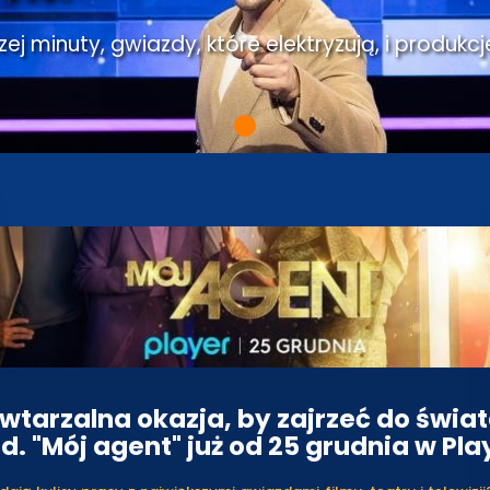
j minuty, gwiazdy, które elektryzują, i produkcj
wtarzalna okazja, by zajrzeć do świa
d. "Mój agent" już od 25 grudnia w Pla