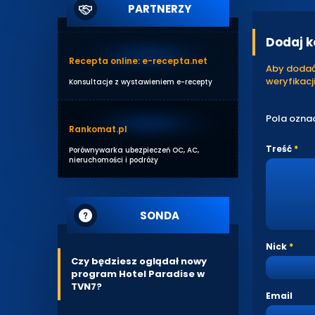
PARTNERZY
Dodaj 
Recepta online: e-recepta.net
Aby dodać 
weryfikacji
Konsultacje z wystawieniem e-recepty
Pola ozna
Rankomat.pl
Treść
Porównywarka ubezpieczeń OC, AC,
nieruchomości i podróży
SONDA
Nick
Czy będziesz oglądał nowy
program Hotel Paradise w
TVN7?
Email