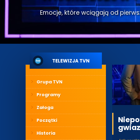
Emocje, które wciągają od pierwsze
TELEWIZJA TVN
Grupa TVN
Programy
Załoga
Niepo
Początki
gwiaz
Historia