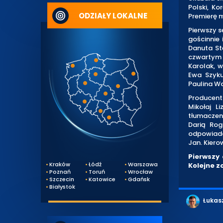
Polski, Kor
ODZIAŁY LOKALNE
Premierę m
Pierwszy s
gościnnie
Danuta St
czwartym
Karolak, 
Ewa Szyku
Paulina Wa
Producentk
Mikołaj L
tłumaczen
Darią Rog
odpowiada 
Jan. Kierow
Pierwszy 
Kraków
Łódź
Warszawa
Kolejne 
Poznań
Toruń
Wrocław
Szczecin
Katowice
Gdańsk
Białystok
Łukas