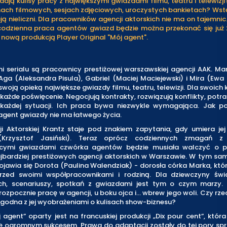
ają kulisy pracy z największymi gwiazdami filmu, teatru i telewizji
nach filmowych, sesjach zdjęciowych, uroczystych bankietach? Ws
ą nieliczni. Dla pracowników agencji aktorskich nie ma on tajemnic
odzienna praca agentów gwiazd będzie można przekonać się już 
nową produkcją Player Original "Mój agent".
i serialu są pracownicy prestiżowej warszawskiej agencji AAK. Ma
 Aga (Aleksandra Pisula), Gabriel (Maciej Maciejewski) i Mira (Ewa
woją opieką największe gwiazdy filmu, teatru, telewizji. Dla swoich 
każde poświęcenie. Negocjują kontrakty, rozwiązują konflikty, potra
 każdej sytuacji. Ich praca bywa niezwykle wymagająca. Jak p
gent gwiazdy nie ma łatwego życia.
i Aktorskiej Krantz staje pod znakiem zapytania, gdy umiera jej 
Krzysztof Jasiński). Teraz oprócz codziennych zmagań z 
cymi gwiazdami czwórka agentów będzie musiała walczyć o p
ajbardziej prestiżowych agencji aktorskich w Warszawie. W tym s
ojawia się Dorota (Paulina Walendziak) - dorosła córka Marka, które
rzed swoimi współpracownikami i rodziną. Dla dziewczyny św
ch, scenariuszy, spotkań z gwiazdami jest tym o czym marzy.
 rozpocznie pracę w agencji, u boku ojca i… wbrew jego woli. Czy rz
zgodna z jej wyobrażeniami o kulisach show-biznesu?
j agent” oparty jest na francuskiej produkcji „Dix pour cent”, która
ię ogromnym sukcesem. Prawa do adaptacji zostały do tej pory sp