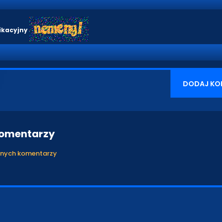
ikacyjny
DODAJ KO
komentarzy
anych komentarzy