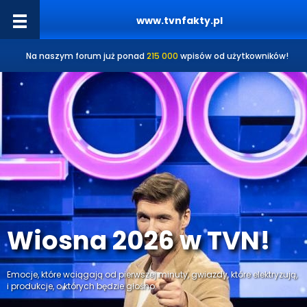
www.tvnfakty.pl
Na naszym forum już ponad
215 000
wpisów od użytkowników!
Wiosna 2026 w TVN!
Emocje, które wciągają od pierwszej minuty, gwiazdy, które elektryzują,
i produkcje, o których będzie głośno.