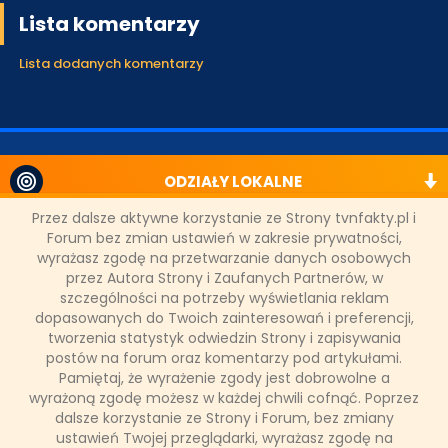
Lista komentarzy
Lista dodanych komentarzy
ODZIAŁY LOKALNE
Przez dalsze aktywne korzystanie ze Strony tvnfakty.pl i
Forum bez zmian ustawień w zakresie prywatności,
PARTNERZY
wyrażasz zgodę na przetwarzanie danych osobowych
przez Autora Strony i Zaufanych Partnerów, w
szczególności na potrzeby wyświetlania reklam
SONDA
dopasowanych do Twoich zainteresowań i preferencji,
tworzenia statystyk odwiedzin Strony i zapisywania
postów na forum oraz komentarzy pod artykułami.
NASZE WYWIADY
Pamiętaj, że wyrażenie zgody jest dobrowolne a
wyrażoną zgodę możesz w każdej chwili cofnąć. Poprzez
dalsze korzystanie ze Strony i Forum, bez zmiany
FAKTY TVN
ustawień Twojej przeglądarki, wyrażasz zgodę na