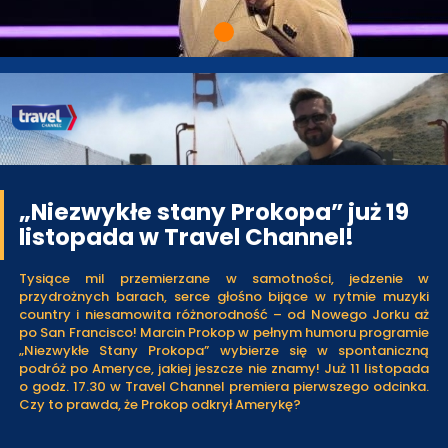
„Niezwykłe stany Prokopa” już 19
listopada w Travel Channel!
Tysiące mil przemierzane w samotności, jedzenie w
przydrożnych barach, serce głośno bijące w rytmie muzyki
country i niesamowita różnorodność – od Nowego Jorku aż
po San Francisco! Marcin Prokop w pełnym humoru programie
„Niezwykłe Stany Prokopa” wybierze się w spontaniczną
podróż po Ameryce, jakiej jeszcze nie znamy! Już 11 listopada
o godz. 17.30 w Travel Channel premiera pierwszego odcinka.
Czy to prawda, że Prokop odkrył Amerykę?