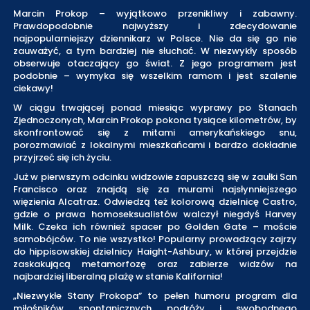
Marcin Prokop – wyjątkowo przenikliwy i zabawny.
Prawdopodobnie najwyższy i zdecydowanie
najpopularniejszy dziennikarz w Polsce. Nie da się go nie
zauważyć, a tym bardziej nie słuchać. W niezwykły sposób
obserwuje otaczający go świat. Z jego programem jest
podobnie – wymyka się wszelkim ramom i jest szalenie
ciekawy!
W ciągu trwającej ponad miesiąc wyprawy po Stanach
Zjednoczonych, Marcin Prokop pokona tysiące kilometrów, by
skonfrontować się z mitami amerykańskiego snu,
porozmawiać z lokalnymi mieszkańcami i bardzo dokładnie
przyjrzeć się ich życiu.
Już w pierwszym odcinku widzowie zapuszczą się w zaułki San
Francisco oraz znajdą się za murami najsłynniejszego
więzienia Alcatraz. Odwiedzą też kolorową dzielnicę Castro,
gdzie o prawa homoseksualistów walczył niegdyś Harvey
Milk. Czeka ich również spacer po Golden Gate – moście
samobójców. To nie wszystko! Popularny prowadzący zajrzy
do hippisowskiej dzielnicy Haight-Ashbury, w której przejdzie
zaskakującą metamorfozę oraz zabierze widzów na
najbardziej liberalną plażę w stanie Kalifornia!
„Niezwykłe Stany Prokopa” to pełen humoru program dla
miłośników spontanicznych podróży i swobodnego