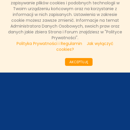
zapisywanie plików cookies i podobnych technologii w
Twoim urządzeniu końcowym oraz na korzystanie z
informacji w nich zapisanych. Ustawienia w zakresie
WAŻNE RELACJE
cookie możesz zawsze zmienić. Informacje na temat
Administratora Danych Osobowych, swoich praw oraz
danych jakie zbiera Strona i Forum znajdziesz w "Polityce
Prywatności".
Polityka Prywatności i Regulamin
Jak wyłączyć
Copyright © 2011 - 2026 by
www.tvnfakty.pl
| Wszystkie prawa
cookies?
zastrzeżone.
AKCEPTUJĘ
Strona główna
Nasze wywiady
O serwisie
Redakcja
DESIGNED BY:
KRYSTIANBIEDA.PL
DEVELOPED BY:
TOMASZLOSKA.PL
Regulamin
Prywatność
Kontakt