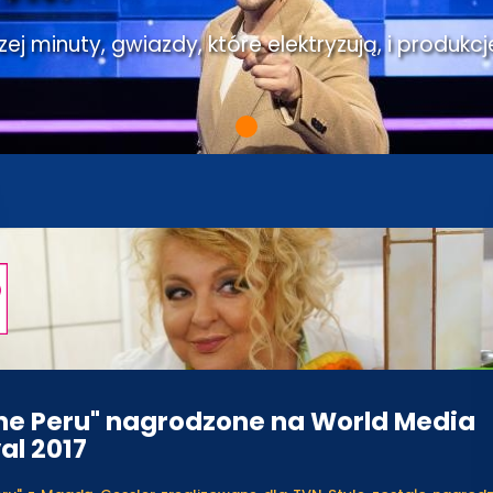
j minuty, gwiazdy, które elektryzują, i produkcj
ne Peru" nagrodzone na World Media
al 2017