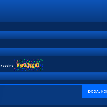
ikacyjny
DODAJ KO