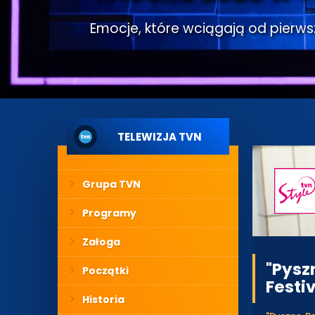
Emocje, które wciągają od pierwsze
TELEWIZJA TVN
Grupa TVN
Programy
Załoga
"Pysz
Początki
Festiv
Historia