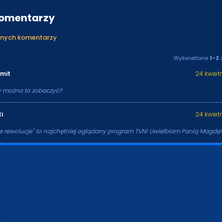
komentarzy
anych komentarzy
Wyświetlone
1-2
rmit
24 kwietni
dy można to zobaczyć?
i
24 kwietni
 rewolucje" to najchętniej oglądany program TVN! Uwielbiam Panią Magdę!