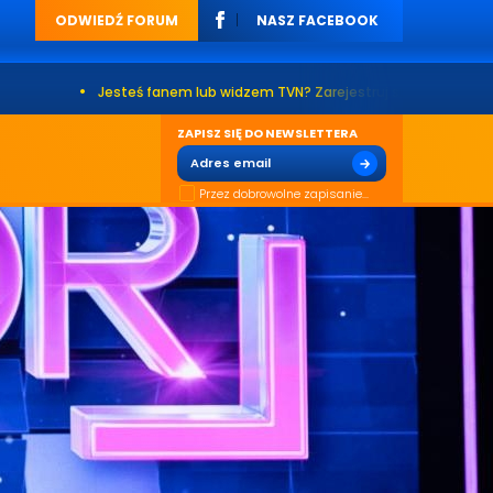
ODWIEDŹ FORUM
NASZ FACEBOOK
•
Jesteś fanem lub widzem TVN? Zarejestruj się na naszym forum. Już 
ZAPISZ SIĘ DO NEWSLETTERA
Przez dobrowolne zapisanie...