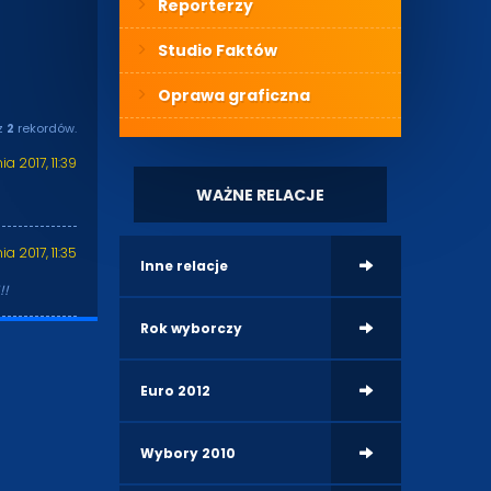
Reporterzy
Studio Faktów
Oprawa graficzna
z
2
rekordów.
a 2017, 11:39
WAŻNE RELACJE
a 2017, 11:35
Inne relacje
!!
Rok wyborczy
Euro 2012
Wybory 2010