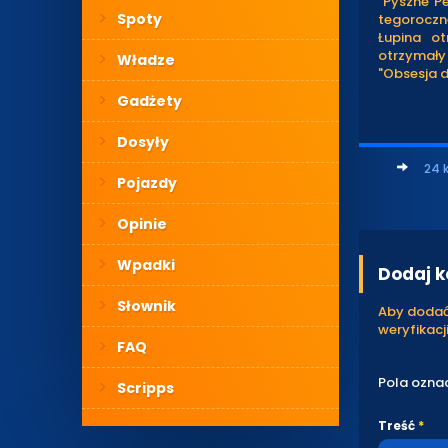
"Pyszne P
Spoty
tegoroczn
Łupina o
otrzymały
Władze
"Obsesja 
Gadżety
Dosyły
24 
Pojazdy
Opinie
Wpadki
Dodaj 
Słownik
Aby dodać 
weryfikacji
FAQ
Pola ozna
Scripps
Treść