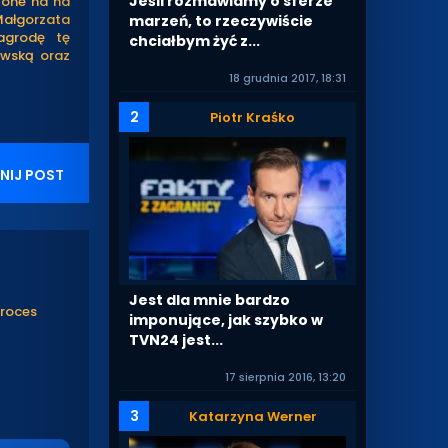
Jeśli rozmawiamy o sferze
zone na na
Małgorzata
marzeń, to rzeczywiście
agrodę tę
chciałbym żyć z...
owską oraz
18 grudnia 2017, 18:31
2
Piotr Kraśko
NIJ POST
Jest dla mnie bardzo
proces
imponujące, jak szybko w
TVN24 jest...
17 sierpnia 2016, 13:20
3
Katarzyna Werner