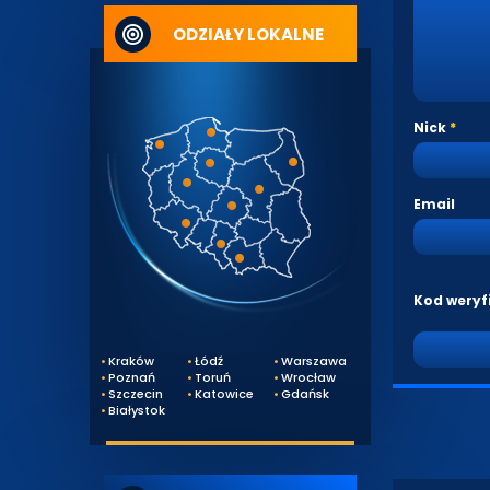
ODZIAŁY LOKALNE
Nick
Email
Kod weryf
Kraków
Łódź
Warszawa
Poznań
Toruń
Wrocław
Szczecin
Katowice
Gdańsk
Białystok