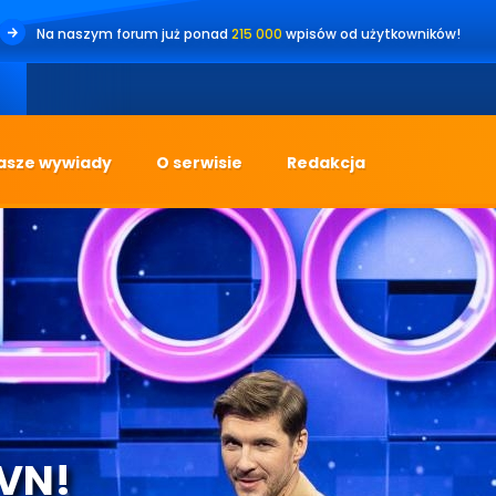
Na naszym forum już ponad
215 000
wpisów od użytkowników!
asze wywiady
O serwisie
Redakcja
TVN!