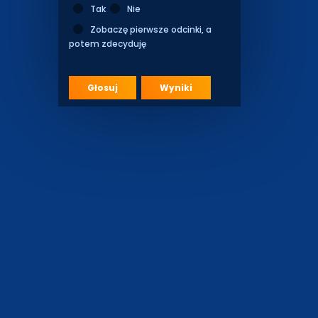
Tak
Nie
Zobaczę pierwsze odcinki, a
potem zdecyduję
Głosuj
Wyniki