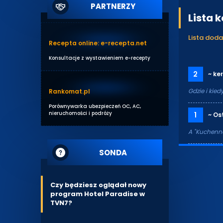
PARTNERZY
Lista 
Lista dod
Recepta online: e-recepta.net
Konsultacje z wystawieniem e-recepty
2
~ ke
Gdzie i kie
Rankomat.pl
Porównywarka ubezpieczeń OC, AC,
nieruchomości i podróży
1
~ Ost
A "Kuchenne
SONDA
Czy będziesz oglądał nowy
program Hotel Paradise w
TVN7?