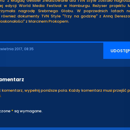
eru" z Magdą Gessler zrealizowane dla TVN Style zostało nagrod
ej edycji World Media Festival w Hamburgu. Reżyser projektu 
trzymała nagrodę Srebrnego Globu. W poprzednich latach n
 również dokumenty TVN Style "Trzy na godzinę" z Anną Deresz
doskonałości" z Marcinem Prokopem.
kwietnia 2017, 08:35
UDOSTĘP
komentarz
komentarz, wypełnij poniższe pola. Każdy komentarz musi przejść 
.
czone
*
są wymagane.