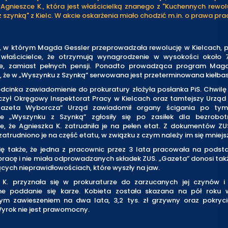
Agnieszce K., która jest właścicielką znanego z "Kuchennych rewolu
 szynką" z Kielc. W akcie oskarżenia miało chodzić m.in. o prawa pr
, w którym Magda Gessler przeprowadzała rewolucję w Kielcach, 
 właścicielce, że otrzymują wynagrodzenie w wysokości około 
ie, zamiast pełnych pensji. Ponadto prowadząca program Mag
 że w „Wyszynku z Szynką” serwowana jest przeterminowana kiełbas
odcinka zawiadomienie do prokuratury złożyła posłanka PiS. Chwilę
czył Okręgowy Inspektorat Pracy w Kielcach oraz tamtejszy Urząd
Gazeta Wyborcza” Urząd zawiadomił organy ścigania po tym,
e „Wyszynku z Szynką” zgłosiły się po zasiłek dla bezrobot
e, że Agnieszka K. zatrudniła je na pełen etat. Z dokumentów ZU
 zatrudniono je na część etatu, w związku z czym należy im się mniejsz
ię także, że jedna z pracownic przez 3 lata pracowała na podsta
acę i nie miała odprowadzanych składek ZUS. „Gazeta” donosi tak
cych nieprawidłowościach, które wyszły na jaw.
 K. przyznała się w prokuraturze do zarzucanych jej czynów i
e poddanie się karze. Kobieta została skazana na pół roku w
m zawieszeniem na dwa lata, 3,2 tys. zł grzywny oraz pokryc
Wyrok nie jest prawomocny.