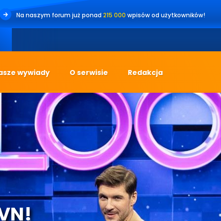
Na naszym forum już ponad
215 000
wpisów od użytkowników!
asze wywiady
O serwisie
Redakcja
TVN!