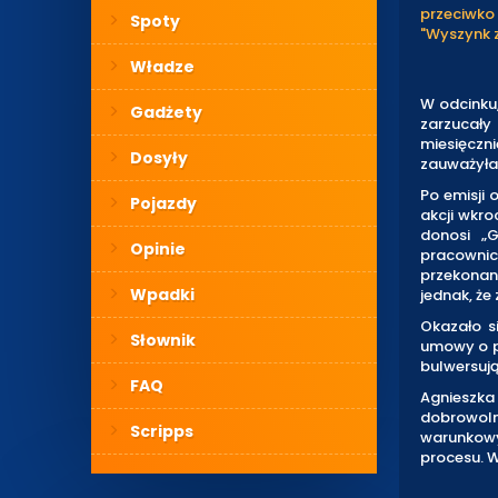
przeciwko 
Spoty
"Wyszynk z
Władze
W odcinku
Gadżety
zarzucały
miesięczn
Dosyły
zauważyła,
Po emisji 
Pojazdy
akcji wkro
donosi „
Opinie
pracownic
przekonan
Wpadki
jednak, że
Okazało s
Słownik
umowy o pr
bulwersują
FAQ
Agnieszka
dobrowoln
Scripps
warunkowy
procesu. 