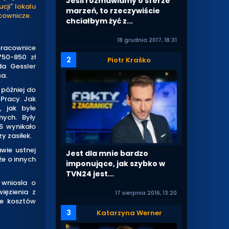
Jeśli rozmawiamy o sferze
cji" lokalu
marzeń, to rzeczywiście
acownicze.
chciałbym żyć z...
18 grudnia 2017, 18:31
pracownice
750-850 zł
2
Piotr Kraśko
da Gessler
a.
 później do
 Pracy. Jak
 jak byłe
nych. Były
S wynikało
y zasiłek.
wie ustnej
Jest dla mnie bardzo
że o innych
imponujące, jak szybko w
TVN24 jest...
 wniosła o
ięzienia z
17 sierpnia 2016, 13:20
ie kosztów
3
Katarzyna Werner