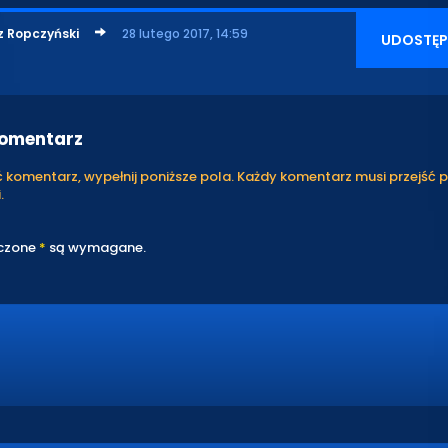
z Ropczyński
28 lutego 2017, 14:59
UDOSTĘP
komentarz
komentarz, wypełnij poniższe pola. Każdy komentarz musi przejść 
.
czone
*
są wymagane.