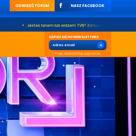
ODWIEDŹ FORUM
NASZ FACEBOOK
•
Jesteś fanem lub widzem TVN? Zarejestruj się na naszym forum. Już
ZAPISZ SIĘ DO NEWSLETTERA
Przez dobrowolne zapisanie...