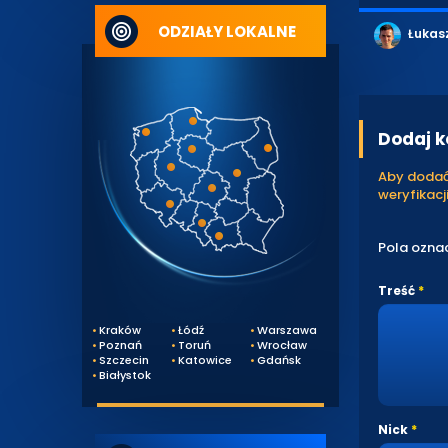
ODZIAŁY LOKALNE
Łukas
Dodaj 
Aby dodać 
weryfikacji
Pola ozna
Treść
Kraków
Łódź
Warszawa
Poznań
Toruń
Wrocław
Szczecin
Katowice
Gdańsk
Białystok
Nick