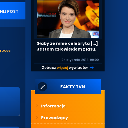
NIJ POST
Słaby ze mnie celebryta [...]
Jestem człowiekiem z lasu.
proces
24 stycznia 2014, 00:00
Zobacz
więcej
wywiadów
|
FAKTY TVN
Informacje
Prowadzący