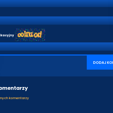
ikacyjny
DODAJ KO
komentarzy
anych komentarzy