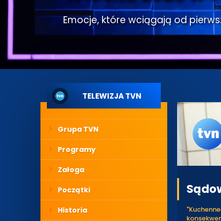
Emocje, które wciągają od pierwsze
TELEWIZJA TVN
Grupa TVN
Programy
Załoga
Sądow
Początki
"Kuchenne
Historia
konsekwen