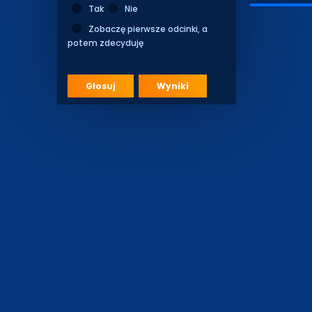
Tak
Nie
Zobaczę pierwsze odcinki, a
potem zdecyduję
Głosuj
Wyniki