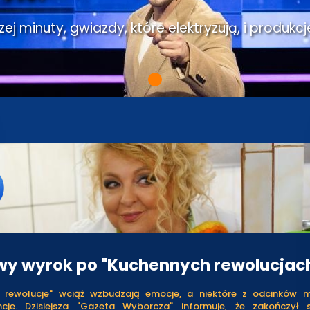
j minuty, gwiazdy, które elektryzują, i produkcj
y wyrok po "Kuchennych rewolucjac
 rewolucje" wciąż wzbudzają emocje, a niektóre z odcinków 
cje. Dzisiejsza "Gazeta Wyborcza" informuje, że zakończył 