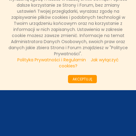
dalsze korzystanie ze Strony i Forum, bez zmiany
ustawień Twojej przeglądarki, wyrażasz zgodę na
zapisywanie plików cookies i podobnych technologii w
ODZIAŁY LOKALNE
Twoim urządzeniu końcowym oraz na korzystanie z
informacji w nich zapisanych. Ustawienia w zakresie
cookie możesz zawsze zmienić. Informacje na temat
PARTNERZY
Administratora Danych Osobowych, swoich praw oraz
danych jakie zbiera Strona i Forum znajdziesz w "Polityce
Prywatności".
SONDA
Polityka Prywatności i Regulamin
Jak wyłączyć
cookies?
NASZE WYWIADY
AKCEPTUJĘ
FAKTY TVN
WAŻNE RELACJE