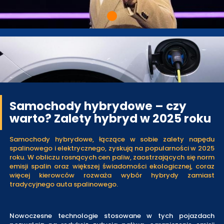
Samochody hybrydowe – czy
warto? Zalety hybryd w 2025 roku
Samochody hybrydowe, łączące w sobie zalety napędu
spalinowego i elektrycznego, zyskują na popularności w 2025
roku. W obliczu rosnących cen paliw, zaostrzających się norm
emisji spalin oraz większej świadomości ekologicznej, coraz
więcej kierowców rozważa wybór hybrydy zamiast
tradycyjnego auta spalinowego.
Nowoczesne technologie stosowane w tych pojazdach