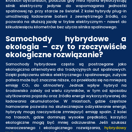
krótkich dystansach, podczas gdy mild hybrid wykorzystują
silnik elektryczny jedynie do wspomagania jednostki
spalinowej np. przy starcie ze świateł. Z kolei hybrydy plug-in
umożliwiają ładowanie baterii z zewnętrznego źródła, co
pozwala na dłuższą jazdę w trybie elektrycznym - nawet do
kilkudziesięciu kilometrów bez użycia silnika spalinowego.
Samochody hybrydowe a
ekologia – czy to rzeczywiście
ekologiczne rozwiązanie?
Samochody hybrydowe często są postrzegane jako
ekologiczna alternatywa dla tradycyjnych aut spalinowych.
Dzięki połączeniu silnika elektrycznego i spalinowego, zużycie
paliwa może być znacznie niższe, co przekłada się na mniejszą
emisję CO₂ do atmosfery. Jednak wpływ hybryd na
środowisko zależy od wielu czynników, w tym od sposobu
użytkowania pojazdu oraz źródła energii wykorzystywanej do
ładowania akumulatorów. W miastach, gdzie częstsze
hamowanie pozwala na skuteczniejsze odzyskiwanie energii,
hybrydy mogą rzeczywiście zmniejszyć emisję spalin. Z kolei
na trasach, gdzie dominują wysokie prędkości, korzyści
ekologiczne mogą być mniej odczuwalne. Jeśli szukasz
nowoczesnego i ekologicznego rozwiązania,
hybrydowy