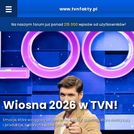
www.tvnfakty.pl
Na naszym forum już ponad
215 000
wpisów od użytkowników!
Wiosna 2026 w TVN!
Emocje, które wciągają od pierwszej minuty, gwiazdy, które elektryzują,
i produkcje, o których będzie głośno.