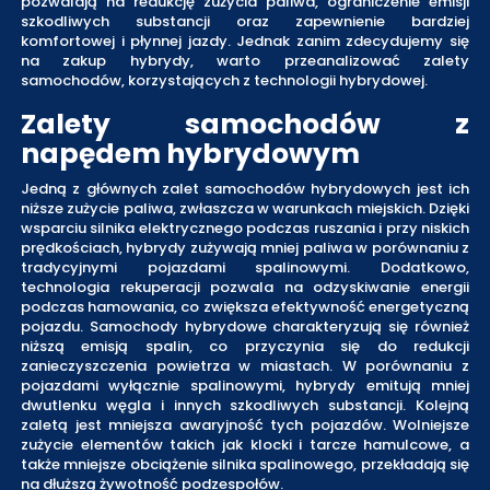
pozwalają na redukcję zużycia paliwa, ograniczenie emisji
szkodliwych substancji oraz zapewnienie bardziej
komfortowej i płynnej jazdy. Jednak zanim zdecydujemy się
na zakup hybrydy, warto przeanalizować zalety
samochodów, korzystających z technologii hybrydowej.
Zalety samochodów z
napędem hybrydowym
Jedną z głównych zalet samochodów hybrydowych jest ich
niższe zużycie paliwa, zwłaszcza w warunkach miejskich. Dzięki
wsparciu silnika elektrycznego podczas ruszania i przy niskich
prędkościach, hybrydy zużywają mniej paliwa w porównaniu z
tradycyjnymi pojazdami spalinowymi. Dodatkowo,
technologia rekuperacji pozwala na odzyskiwanie energii
podczas hamowania, co zwiększa efektywność energetyczną
pojazdu. Samochody hybrydowe charakteryzują się również
niższą emisją spalin, co przyczynia się do redukcji
zanieczyszczenia powietrza w miastach. W porównaniu z
pojazdami wyłącznie spalinowymi, hybrydy emitują mniej
dwutlenku węgla i innych szkodliwych substancji. Kolejną
zaletą jest mniejsza awaryjność tych pojazdów. Wolniejsze
zużycie elementów takich jak klocki i tarcze hamulcowe, a
także mniejsze obciążenie silnika spalinowego, przekładają się
na dłuższą żywotność podzespołów.