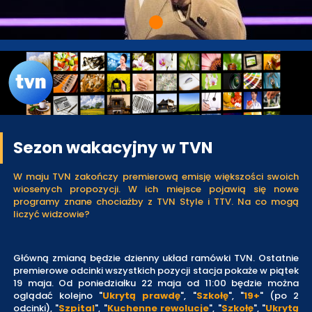
Sezon wakacyjny w TVN
W maju TVN zakończy premierową emisję większości swoich
wiosenych propozycji. W ich miejsce pojawią się nowe
programy znane chociażby z TVN Style i TTV. Na co mogą
liczyć widzowie?
Główną zmianą będzie dzienny układ ramówki TVN. Ostatnie
premierowe odcinki wszystkich pozycji stacja pokaże w piątek
19 maja. Od poniedziałku 22 maja od 11:00 będzie można
oglądać kolejno "
Ukrytą prawdę
", "
Szkołę
", "
19+
" (po 2
odcinki), "
Szpital
", "
Kuchenne rewolucje
", "
Szkołę
", "
Ukrytą