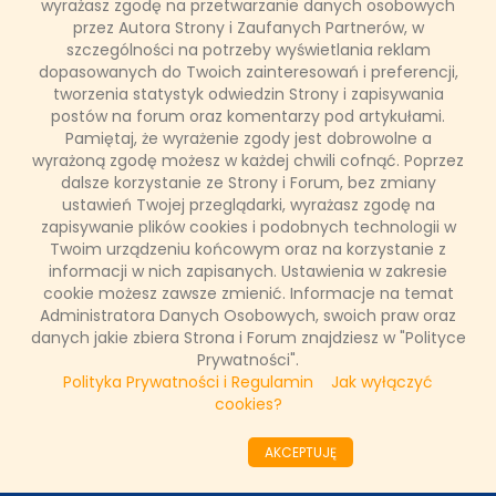
wyrażasz zgodę na przetwarzanie danych osobowych
przez Autora Strony i Zaufanych Partnerów, w
szczególności na potrzeby wyświetlania reklam
NASZE WYWIADY
dopasowanych do Twoich zainteresowań i preferencji,
tworzenia statystyk odwiedzin Strony i zapisywania
postów na forum oraz komentarzy pod artykułami.
FAKTY TVN
Pamiętaj, że wyrażenie zgody jest dobrowolne a
wyrażoną zgodę możesz w każdej chwili cofnąć. Poprzez
dalsze korzystanie ze Strony i Forum, bez zmiany
ustawień Twojej przeglądarki, wyrażasz zgodę na
WAŻNE RELACJE
zapisywanie plików cookies i podobnych technologii w
Twoim urządzeniu końcowym oraz na korzystanie z
informacji w nich zapisanych. Ustawienia w zakresie
cookie możesz zawsze zmienić. Informacje na temat
Administratora Danych Osobowych, swoich praw oraz
Copyright © 2011 - 2026 by
www.tvnfakty.pl
| Wszystkie prawa
danych jakie zbiera Strona i Forum znajdziesz w "Polityce
zastrzeżone.
Prywatności".
Polityka Prywatności i Regulamin
Jak wyłączyć
cookies?
Strona główna
Nasze wywiady
O serwisie
Redakcja
AKCEPTUJĘ
DESIGNED BY:
KRYSTIANBIEDA.PL
DEVELOPED BY:
TOMASZLOSKA.PL