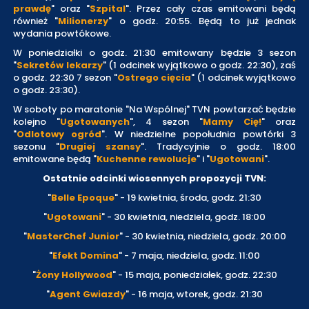
prawdę
" oraz "
Szpital
". Przez cały czas emitowani będą
również "
Milionerzy
" o godz. 20:55. Będą to już jednak
wydania powtókowe.
W poniedziałki o godz. 21:30 emitowany będzie 3 sezon
"
Sekretów lekarzy
" (1 odcinek wyjątkowo o godz. 22:30), zaś
o godz. 22:30 7 sezon "
Ostrego cięcia
" (1 odcinek wyjątkowo
o godz. 23:30).
W soboty po maratonie "Na Wspólnej" TVN powtarzać będzie
kolejno "
Ugotowanych
", 4 sezon "
Mamy Cię!
" oraz
"
Odlotowy ogród
". W niedzielne popołudnia powtórki 3
sezonu "
Drugiej szansy
". Tradycyjnie o godz. 18:00
emitowane będą "
Kuchenne rewolucje
" i "
Ugotowani
".
Ostatnie odcinki wiosennych propozycji TVN:
"
Belle Epoque
" - 19 kwietnia, środa, godz. 21:30
"
Ugotowani
" - 30 kwietnia, niedziela, godz. 18:00
"
MasterChef Junior
" - 30 kwietnia, niedziela, godz. 20:00
"
Efekt Domina
" - 7 maja, niedziela, godz. 11:00
"
Żony Hollywood
" - 15 maja, poniedziałek, godz. 22:30
"
Agent Gwiazdy
" - 16 maja, wtorek, godz. 21:30