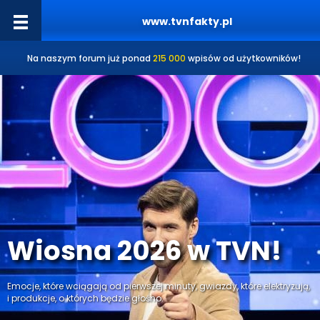
www.tvnfakty.pl
Na naszym forum już ponad
215 000
wpisów od użytkowników!
Wiosna 2026 w TVN!
Emocje, które wciągają od pierwszej minuty, gwiazdy, które elektryzują,
i produkcje, o których będzie głośno.