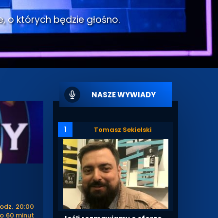
e, o których będzie głośno.
NASZE WYWIADY
1
Tomasz Sekielski
odz. 20:00
po 60 minut