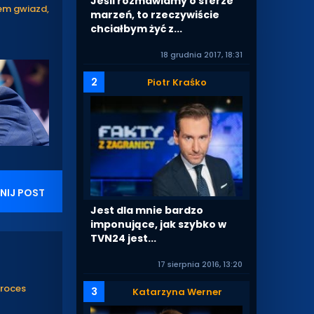
Jeśli rozmawiamy o sferze
em gwiazd,
marzeń, to rzeczywiście
chciałbym żyć z...
18 grudnia 2017, 18:31
2
Piotr Kraśko
NIJ POST
Jest dla mnie bardzo
imponujące, jak szybko w
TVN24 jest...
17 sierpnia 2016, 13:20
proces
3
Katarzyna Werner