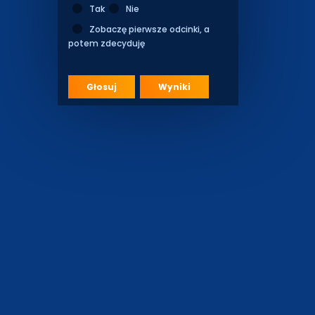
Tak
Nie
Zobaczę pierwsze odcinki, a
potem zdecyduję
Głosuj
Wyniki