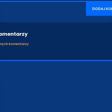
DODAJ KO
komentarzy
anych komentarzy