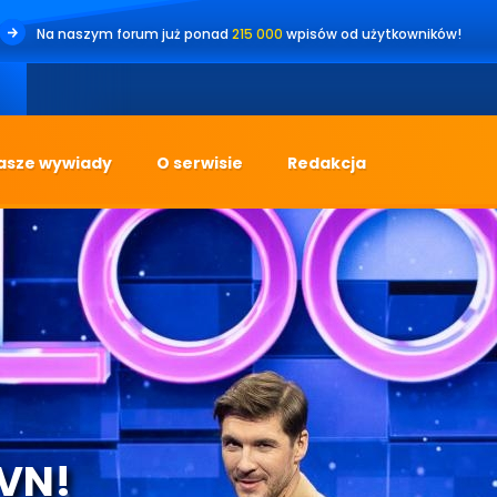
Na naszym forum już ponad
215 000
wpisów od użytkowników!
asze wywiady
O serwisie
Redakcja
TVN!