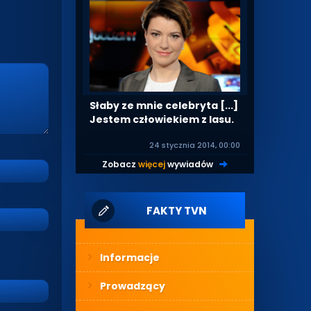
Słaby ze mnie celebryta [...]
Jestem człowiekiem z lasu.
24 stycznia 2014, 00:00
Zobacz
więcej
wywiadów
|
FAKTY TVN
Informacje
Prowadzący