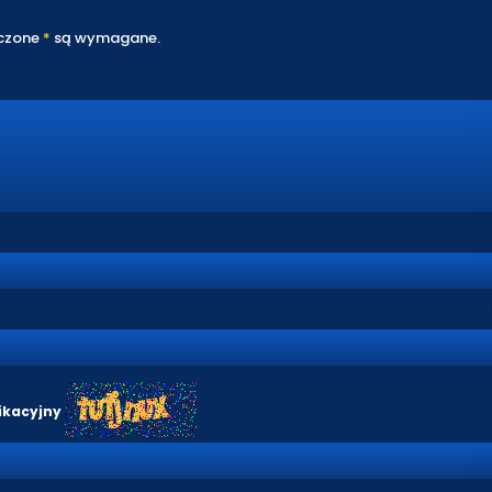
czone
*
są wymagane.
ikacyjny