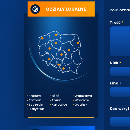
ODZIAŁY LOKALNE
Pola ozna
Treść
Nick
Email
Kraków
Łódź
Warszawa
Poznań
Toruń
Wrocław
Szczecin
Katowice
Gdańsk
Kod weryf
Białystok