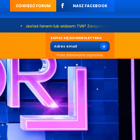
ODWIEDŹ FORUM
NASZ FACEBOOK
•
Jesteś fanem lub widzem TVN? Zarejestruj się na naszym forum. Już p
ZAPISZ SIĘ DO NEWSLETTERA
Przez dobrowolne zapisanie...