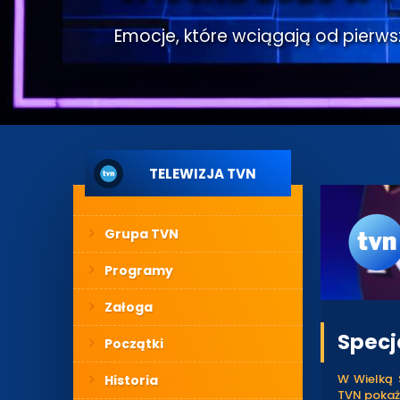
Emocje, które wciągają od pierwsze
TELEWIZJA TVN
Grupa TVN
Programy
Załoga
Specj
Początki
W Wielką 
Historia
TVN pokaże