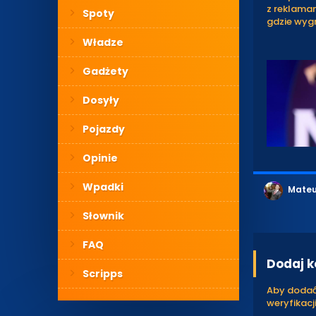
z reklama
Spoty
gdzie wyg
Władze
Gadżety
Dosyły
Pojazdy
Opinie
Wpadki
Mateu
Słownik
FAQ
Dodaj 
Scripps
Aby dodać 
weryfikacji