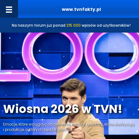
www.tvnfakty.pl
Na naszym forum już ponad
215 000
wpisów od użytkowników!
Wiosna 2026 w TVN!
Emocje, które wciągają od pierwszej minuty, gwiazdy, które elektryzują,
i produkcje, o których będzie głośno.