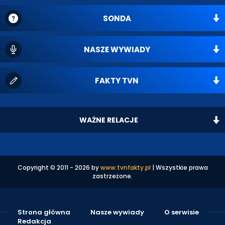
SONDA
NASZE WYWIADY
FAKTY TVN
WAŻNE RELACJE
Copyright © 2011 - 2026 by
www.tvnfakty.pl
| Wszystkie prawa
zastrzeżone.
Strona główna
Nasze wywiady
O serwisie
Redakcja