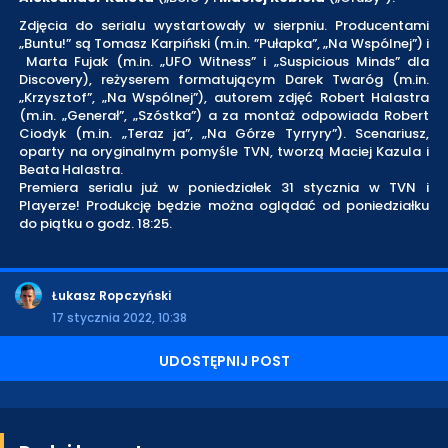
Zdjęcia do serialu wystartowały w sierpniu. Producentami
„Buntu!” są Tomasz Karpiński (m.in. ”Pułapka”, „Na Wspólnej”) i
Marta Fujak (m.in. „UFO Witness” i „Suspicious Minds” dla
Discovery), reżyserem formatującym Darek Twaróg (m.in.
„Krzysztof”, „Na Wspólnej”), autorem zdjęć Robert Halastra
(m.in. „Generał”, „Szóstka”) a za montaż odpowiada Robert
Ciodyk (m.in. „Teraz ja”, „Na Górze Tyrryry”). Scenariusz,
oparty na oryginalnym pomyśle TVN, tworzą Maciej Kazula i
Beata Halastra.
Premiera serialu już w poniedziałek 31 stycznia w TVN i
Playerze! Produkcję będzie można oglądać od poniedziałku
do piątku o godz. 18:25.
Łukasz Ropczyński
17 stycznia 2022, 10:38
UDOSTĘPNIJ POST