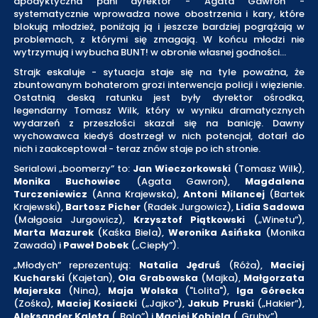
apodyktyczna pani dyrektor - Agata Gawron -
systematycznie wprowadza nowe obostrzenia i kary, które
blokują młodzież, poniżają ją i jeszcze bardziej pogrążają w
problemach, z którymi się zmagają. W końcu młodzi nie
wytrzymują i wybucha BUNT! w obronie własnej godności...
Strajk eskaluje - sytuacja staje się na tyle poważna, że
zbuntowanym bohaterom grozi interwencja policji i więzienie.
Ostatnią deską ratunku jest były dyrektor ośrodka,
legendarny Tomasz Wilk, który w wyniku dramatycznych
wydarzeń z przeszłości skazał się na banicję. Dawny
wychowawca kiedyś dostrzegł w nich potencjał, dotarł do
nich i zaakceptował - teraz znów staje po ich stronie.
Serialowi „boomerzy” to:
Jan Wieczorkowski
(Tomasz Wilk),
Monika Buchowiec
(Agata Gawron),
Magdalena
Turczeniewicz
(Anna Krajewska),
Antoni Milancej
(Bartek
Krajewski),
Bartosz Picher
(Radek Jurgowicz),
Lidia Sadowa
(Małgosia Jurgowicz),
Krzysztof Piątkowski
(„Winetu”),
Marta Mazurek
(Kaśka Biela),
Weronika Asińska
(Monika
Zawada) i
Paweł Dobek
(„Ciepły”).
„Młodych” reprezentują:
Natalia Jędruś
(Róża),
Maciej
Kucharski
(Kajetan),
Ola Grabowska
(Majka),
Małgorzata
Majerska
(Nina),
Maja Wolska
("Lolita"),
Iga Górecka
(Zośka),
Maciej Kosiacki
(„Jajko”),
Jakub Pruski
(„Hakier”),
Aleksander Kaleta
(„Bolo”) i
Maciej Kobiela
(„Gruby”).