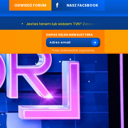
ODWIEDŹ FORUM
NASZ FACEBOOK
•
Jesteś fanem lub widzem TVN? Zarejestruj się na naszym forum. Już 
ZAPISZ SIĘ DO NEWSLETTERA
Przez dobrowolne zapisanie...