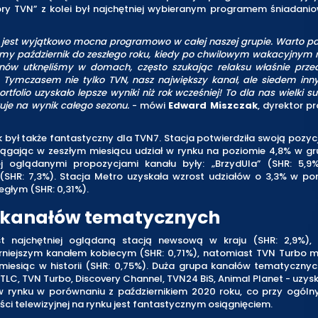
bry TVN” z kolei był najchętniej wybieranym programem śniadani
ń jest wyjątkowo mocna programowo w całej naszej grupie. Warto p
y październik do zeszłego roku, kiedy po chwilowym wakacyjnym r
nów utknęliśmy w domach, często szukając relaksu właśnie prz
. Tymczasem nie tylko TVN, nasz największy kanał, ale siedem inny
rtfolio uzyskało lepsze wyniki niż rok wcześniej! To dla nas wielki su
uje na wynik całego sezonu.
- mówi
Edward Miszczak
, dyrektor 
k był także fantastyczny dla TVN7. Stacja potwierdziła swoją pozyc
siągając w zeszłym miesiącu udział w rynku na poziomie 4,8% w gr
ej oglądanymi propozycjami kanału były: „BrzydUla” (SHR: 5,9%
 (SHR: 7,3%). Stacja Metro uzyskała wzrost udziałów o 3,3% w po
egłym (SHR: 0,31%).
r kanałów tematycznych
t najchętniej oglądaną stacją newsową w kraju (SHR: 2,9%),
rniejszym kanałem kobiecym (SHR: 0,71%), natomiast TVN Turbo 
 miesiąc w historii (SHR: 0,75%). Duża grupa kanałów tematycznyc
 TLC, TVN Turbo, Discovery Channel, TVN24 BiS, Animal Planet - uzys
w rynku w porównaniu z październikiem 2020 roku, co przy ogól
ci telewizyjnej na rynku jest fantastycznym osiągnięciem.