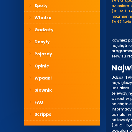
TVN Grupa 
Spoty
aż osiem 
(16-49). T
niezmienni
Władze
TVN7 świet
Gadżety
Również p
Dosyły
najchętni
programem
Pojazdy
serwisu Pl
Najw
Opinie
Udział TV
Wpadki
największ
udziałem
Słownik
telewizyj
wzrost w p
FAQ
najchętni
informacy
Scripps
udziału w
notowały w
(SHR: 15,
popularnoś