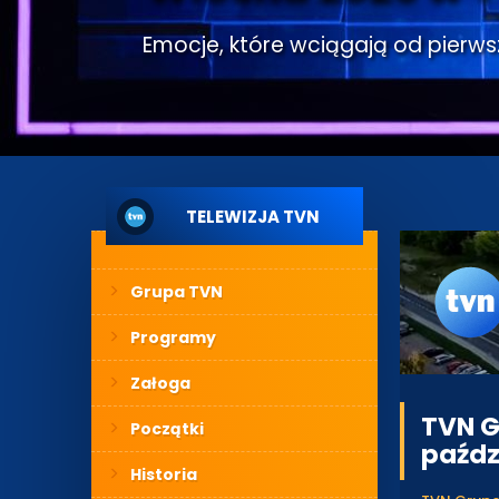
Emocje, które wciągają od pierwsze
TELEWIZJA TVN
Grupa TVN
Programy
Załoga
TVN G
Początki
paźdz
Historia