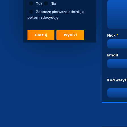
Tak
Nie
Zobaczę pierwsze odcinki, a
potem zdecyduję
Głosuj
Wyniki
Nick
Email
Kod weryf