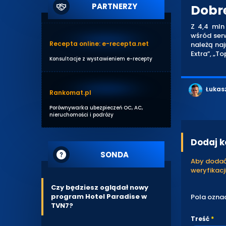
PARTNERZY
Dobre
Z 4,4 mln
wśród ser
Recepta online: e-recepta.net
należą naj
Extra”, „To
Konsultacje z wystawieniem e-recepty
Łukas
Rankomat.pl
Porównywarka ubezpieczeń OC, AC,
nieruchomości i podróży
Dodaj 
SONDA
Aby dodać 
weryfikacji
Czy będziesz oglądał nowy
program Hotel Paradise w
Pola ozna
TVN7?
Treść