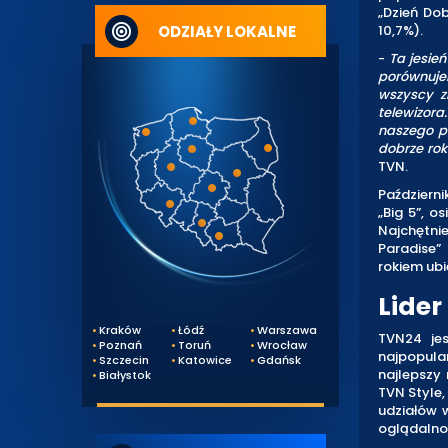
„Dzień Do
ODZIAŁY LOKALNE
10,7%).
-
Ta jesie
porównujem
wszyscy z
telewizora
naszego po
dobrze rok
TVN.
Październi
„Big 5”, o
Najchętni
Paradise”
rokiem ubi
Lide
Kraków
Łódź
Warszawa
TVN24 jes
Poznań
Toruń
Wrocław
najpopula
Szczecin
Katowice
Gdańsk
najlepszy
Białystok
TVN Style,
udziałów 
oglądalnoś