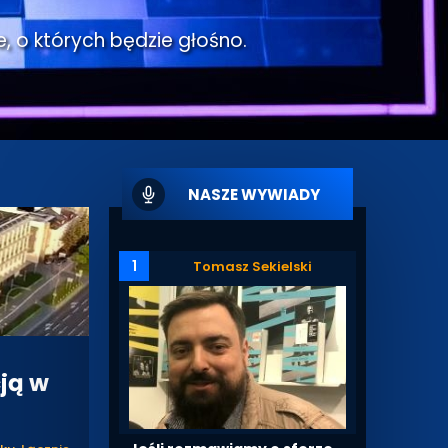
e, o których będzie głośno.
NASZE WYWIADY
1
Tomasz Sekielski
ją w