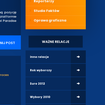
Reporterzy
Studio Faktów
ną pozycję
platformie
Oprawa graficzna
el Paradise
WAŻNE RELACJE
NIJ POST
Inne relacje
Rok wyborczy
proces
Euro 2012
Wybory 2010