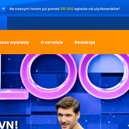
Na naszym forum już ponad
215 000
wpisów od użytkowników!
asze wywiady
O serwisie
Redakcja
TVN!