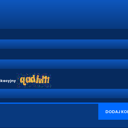
ikacyjny
DODAJ KO