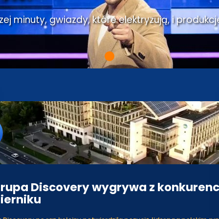
j minuty, gwiazdy, które elektryzują, i produkcj
rupa Discovery wygrywa z konkurenc
ierniku