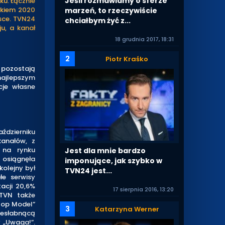
Jeśli rozmawiamy o sferze
ku. Łącznie
okiem 2020
marzeń, to rzeczywiście
lsce. TVN24
chciałbym żyć z...
ju, a kanał
18 grudnia 2017, 18:31
2
Piotr Kraśko
 pozostają
najlepszym
cje własne
ździerniku
kanałów, z
 na rynku
Jest dla mnie bardzo
 osiągnęła
imponujące, jak szybko w
kolejny był
TVN24 jest...
łe serwisy
acji 20,6%
17 sierpnia 2016, 13:20
 TVN także
„Top Model”
3
Katarzyna Werner
iesłabnącą
y „Uwaga!”.