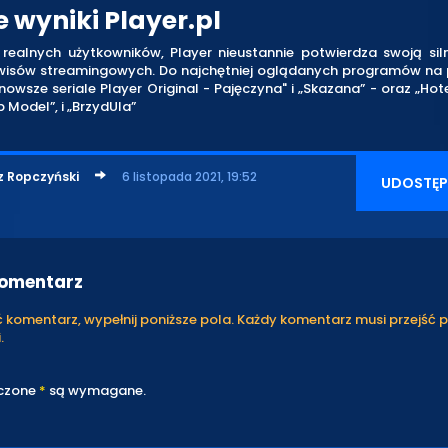
 wyniki Player.pl
 realnych użytkowników, Player nieustannie potwierdza swoją sil
wisów streamingowych. Do najchętniej oglądanych programów na 
nowsze seriale Player Original - Pajęczyna" i „Skazana” - oraz „Hot
p Model”, i „BrzydUla”
z Ropczyński
6 listopada 2021, 19:52
UDOSTĘP
komentarz
komentarz, wypełnij poniższe pola. Każdy komentarz musi przejść 
.
czone
*
są wymagane.