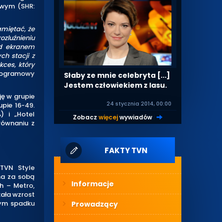
owym (SHR:
amiętać, że
ozluźnieniu
ed ekranem
ch stacji z
kces, który
programowy
Słaby ze mnie celebryta [...]
Jestem człowiekiem z lasu.
ję w grupie
24 stycznia 2014, 00:00
upie 16-49.
) i „Hotel
Zobacz
więcej
wywiadów
|
równaniu z
FAKTY TVN
 TVN Style
ma za sobą
Informacje
h – Metro,
kała wzrost
nym spadku
Prowadzący