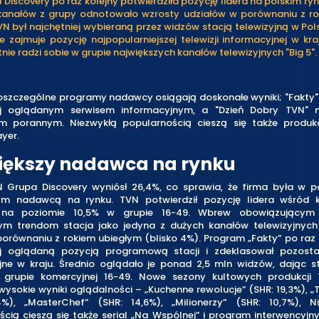
Discovery po raz kolejny potwierdziła pozycję lidera na polskim ryn
kanałów z grupy odnotowało wzrosty udziałów w porównaniu z r
VN był najchętniej wybieraną przez widzów stacją telewizyjną w Po
e zajmuje pozycję najpopularniejszej telewizji informacyjnej w kra
nie radzi sobie w grupie największych kanałów telewizyjnych "Big 5".
oszczególne programy nadawcy osiągają doskonałe wyniki; "Fakty"
ej oglądanym serwisem informacyjnym, a "Dzień Dobry TVN" 
 porannym. Niezwykłą popularnością cieszą się także produk
ayer.
iększy nadawca na rynku
N Grupa Discovery wyniósł 26,4%, co sprawia, że firma była w pa
ym nadawcą na rynku. TVN potwierdził pozycję lidera wśród 
 na poziomie 10,5% w grupie 16-49. Wbrew obowiązującym
nym trendom stacja jako jedyna z dużych kanałów telewizyjnych
orównaniu z rokiem ubiegłym (blisko 4%). Program „Fakty” po raz 
ej oglądaną pozycją programową stacji i zdeklasował pozosta
jne w kraju. Średnio oglądało je ponad 2,5 mln widzów, dając st
 grupie komercyjnej 16-49. Nowe sezony kultowych produkcji
ysokie wyniki oglądalności – „Kuchenne rewolucje” (SHR: 19,3%), 
4%), „MasterChef” (SHR: 14,6%), „Milionerzy” (SHR: 10,7%), N
cią cieszą się także serial „Na Wspólnej” i program interwencyjn