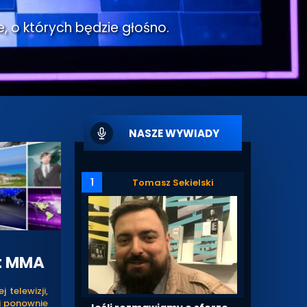
e, o których będzie głośno.
NASZE WYWIADY
1
Tomasz Sekielski
t MMA
 telewizji,
ji ponownie