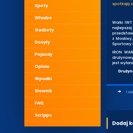
spotkają 
Spoty
Władze
Walki IWT
najlepsz
Gadżety
przedstawi
z Moskwy,
Dosyły
Sportowy F
IRON WARR
Pojazdy
drużynowy
jest wyła
Opinie
Drużyn
Wpadki
Słownik
1 si
FAQ
Scripps
Dodaj 