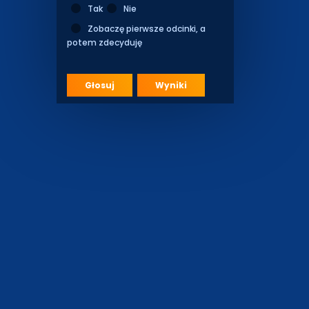
Tak
Nie
Zobaczę pierwsze odcinki, a
potem zdecyduję
Głosuj
Wyniki