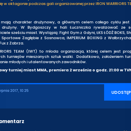
się w oktagonie podczas gali organizowanej przez IRON WARRIORS T
 mają charakter drużynowy, a głównym celem całego cyklu jest 
ej drużyny. W Bydgoszczy w hali Łuczniczka rywalizować ze 
ciele sześciu miast. Wystąpią: Fight Gym z Gdyni, ŁKS ŁÓDŹ BOKS, 
 Sportowe Zagłębie z Sosnowca, IMPERIUM BOXING z Wałbrzycha
ux z Zabrza.
IORS TEAM (IWT) to młoda organizacja, której celem jest pr
ch turniejów mieszanych sztuk walki. Dodatkowo, założeniem tur
nianie młodych i utalentowanych zawodników.
owy turniej miast MMA, premiera 2 września o godz. 21:00 w TV
erpnia 2017, 10:25
UDOSTĘP
komentarz