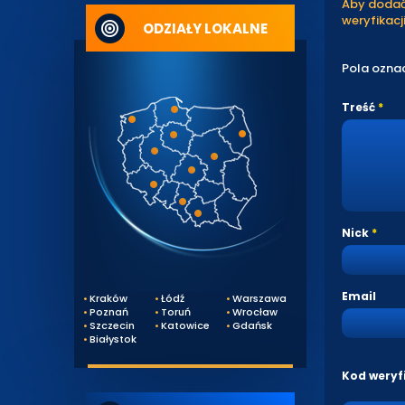
Aby dodać 
weryfikacji
ODZIAŁY LOKALNE
Pola ozna
Treść
Nick
Email
Kraków
Łódź
Warszawa
Poznań
Toruń
Wrocław
Szczecin
Katowice
Gdańsk
Białystok
Kod weryf