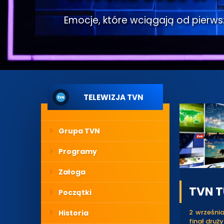
Emocje, które wciągają od pierwsze
TELEWIZJA TVN
Grupa TVN
Programy
Załoga
TVN T
Początki
2 września
Historia
finał druż