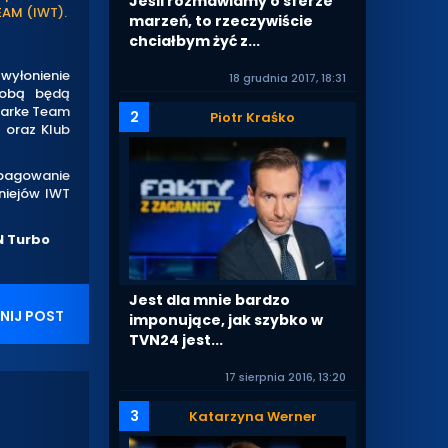
Jeśli rozmawiamy o sferze
EAM (IWT).
marzeń, to rzeczywiście
chciałbym żyć z...
wyłonienie
18 grudnia 2017, 18:31
sobą będą
Sharke Team
2
Piotr Kraśko
 oraz Klub
opagowanie
niejów IWT
N Turbo
Jest dla mnie bardzo
NIJ POST
imponujące, jak szybko w
TVN24 jest...
17 sierpnia 2016, 13:20
3
Katarzyna Werner