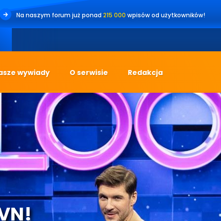
Na naszym forum już ponad
215 000
wpisów od użytkowników!
asze wywiady
O serwisie
Redakcja
TVN!