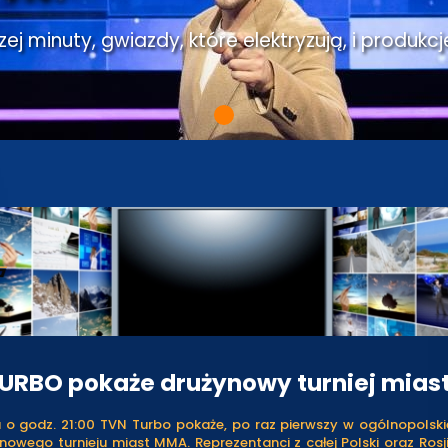
j minuty, gwiazdy, które elektryzują, i produkcj
URBO pokaże drużynowy turniej mias
 o godz. 21:00 TVN Turbo pokaże, po raz pierwszy w ogólnopolskiej
ynowego turnieju miast MMA. Reprezentanci z całej Polski oraz Ros