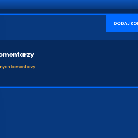
DODAJ KO
komentarzy
anych komentarzy