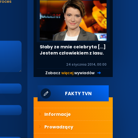
proces
Słaby ze mnie celebryta [...]
Jestem człowiekiem z lasu.
24 stycznia 2014, 00:00
Zobacz
więcej
wywiadów
|
FAKTY TVN
Informacje
Prowadzący