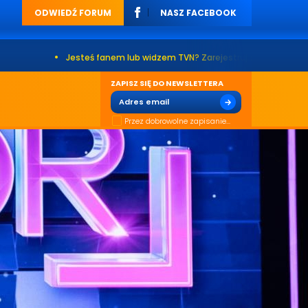
ODWIEDŹ FORUM
NASZ FACEBOOK
•
Jesteś fanem lub widzem TVN? Zarejestruj się na naszym forum. Już
ZAPISZ SIĘ DO NEWSLETTERA
Przez dobrowolne zapisanie...