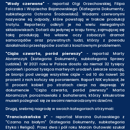
"Wody czerwone"
- reportaż Olgi Orzechowskiej, Filipa
Folczaka i Wojciecha Bojanowskiego (Kategoria Dokumenty,
subkategoria Ochrona Środowiska). Wodami czerwonymi
nazywane są odpady, które powstają w trakcie produkcji
trotylu. Reporterzy odkryli je na wielu nielegalnych
składowiskach. Dotarli do jedynej w kraju firmy, zajmującej się
taką produkcją. Na własne oczy zobaczyli dramat
samorządów oraz prywatnych ludzi, którzy z powodu
działalności przestępców zostali z kosztownym problemem.
"Ciąża czwarta, poród pierwszy"
- reportaż Marty
Abramczyk (kategoria Dokumenty, subkategoria Sprawy
Ludzkie). W 2021 roku w Polsce doszło do niemal 32 tysięcy
poronień i ponad tysiąca martwych urodzeń. Lekarze szacują,
że biorąc pod uwagę wszystkie ciąże - od 10 do nawet 30
procent z nich kończy się poronieniem. Raport NIK wykazał, że
11 procent kobiet po stratach cierpi na depresję. W
dokumencie "Ciąża czwarta, poród pierwszy" Marta
Abramczyk porozmawiała z bohaterami, którzy kilkukrotnie
musieli pożegnać się ze swoimi nienarodzonymi dziećmi.
Drugą, srebrną nagrodę w swoich kategoriach otrzymali:
"Franciszkańska 3"
- reportaż Marcina Gutowskiego z
"Czarno na białym" (Kategoria Dokumenty, subkategoria
Etyka i Religia). Przez dwa i pół roku Marcin Gutowski szukał