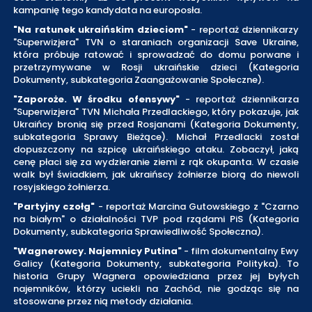
kampanię tego kandydata na europosła.
"Na ratunek ukraińskim dzieciom"
- reportaż dziennikarzy
"Superwizjera" TVN o staraniach organizacji Save Ukraine,
która próbuje ratować i sprowadzać do domu porwane i
przetrzymywane w Rosji ukraińskie dzieci (Kategoria
Dokumenty, subkategoria Zaangażowanie Społeczne).
"Zaporoże. W środku ofensywy"
- reportaż dziennikarza
"Superwizjera" TVN Michała Przedlackiego, który pokazuje, jak
Ukraińcy bronią się przed Rosjanami (Kategoria Dokumenty,
subkategoria Sprawy Bieżące). Michał Przedlacki został
dopuszczony na szpicę ukraińskiego ataku. Zobaczył, jaką
cenę płaci się za wydzieranie ziemi z rąk okupanta. W czasie
walk był świadkiem, jak ukraińscy żołnierze biorą do niewoli
rosyjskiego żołnierza.
"Partyjny czołg"
- reportaż Marcina Gutowskiego z "Czarno
na białym" o działalności TVP pod rządami PiS (Kategoria
Dokumenty, subkategoria Sprawiedliwość Społeczna).
"Wagnerowcy. Najemnicy Putina"
- film dokumentalny Ewy
Galicy (Kategoria Dokumenty, subkategoria Polityka). To
historia Grupy Wagnera opowiedziana przez jej byłych
najemników, którzy uciekli na Zachód, nie godząc się na
stosowane przez nią metody działania.