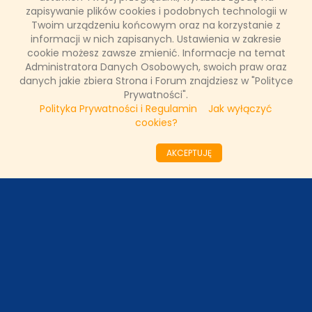
zapisywanie plików cookies i podobnych technologii w
Twoim urządzeniu końcowym oraz na korzystanie z
informacji w nich zapisanych. Ustawienia w zakresie
FAKTY TVN
cookie możesz zawsze zmienić. Informacje na temat
Administratora Danych Osobowych, swoich praw oraz
danych jakie zbiera Strona i Forum znajdziesz w "Polityce
Prywatności".
WAŻNE RELACJE
Polityka Prywatności i Regulamin
Jak wyłączyć
cookies?
AKCEPTUJĘ
Copyright © 2011 - 2026 by
www.tvnfakty.pl
| Wszystkie prawa
zastrzeżone.
Strona główna
Nasze wywiady
O serwisie
Redakcja
DESIGNED BY:
KRYSTIANBIEDA.PL
DEVELOPED BY:
TOMASZLOSKA.PL
Regulamin
Prywatność
Kontakt