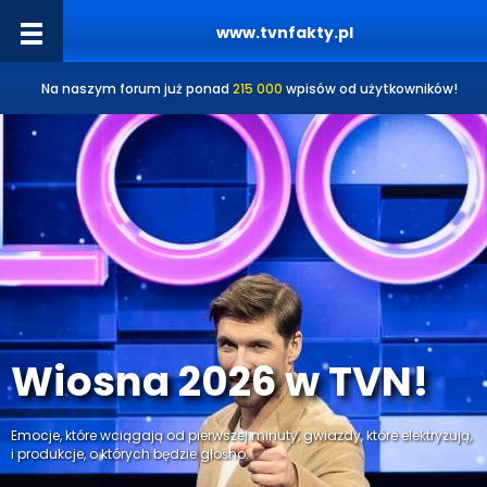
www.tvnfakty.pl
Na naszym forum już ponad
215 000
wpisów od użytkowników!
Wiosna 2026 w TVN!
Emocje, które wciągają od pierwszej minuty, gwiazdy, które elektryzują,
i produkcje, o których będzie głośno.