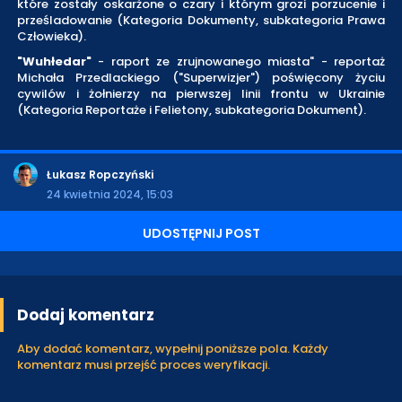
które zostały oskarżone o czary i którym grozi porzucenie i
prześladowanie (Kategoria Dokumenty, subkategoria Prawa
Człowieka).
"Wuhłedar"
- raport ze zrujnowanego miasta" - reportaż
Michała Przedlackiego ("Superwizjer") poświęcony życiu
cywilów i żołnierzy na pierwszej linii frontu w Ukrainie
(Kategoria Reportaże i Felietony, subkategoria Dokument).
Łukasz Ropczyński
24 kwietnia 2024, 15:03
UDOSTĘPNIJ POST
Dodaj komentarz
Aby dodać komentarz, wypełnij poniższe pola. Każdy
komentarz musi przejść proces weryfikacji.