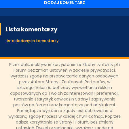
DODAJ KOMENTARZ
Lista komentarzy
Lista dodanych komentarzy
Przez dalsze aktywne korzystanie ze Strony tvnfakty.pl i
Forum bez zmian ustawień w zakresie prywatności,
ODZIAŁY LOKALNE
wyrażasz zgodę na przetwarzanie danych osobowych
przez Autora Strony i Zaufanych Partnerów, w
szczególności na potrzeby wyświetlania reklam
PARTNERZY
dopasowanych do Twoich zainteresowań i preferencji,
tworzenia statystyk odwiedzin Strony i zapisywania
postów na forum oraz komentarzy pod artykułami.
SONDA
Pamiętaj, że wyrażenie zgody jest dobrowolne a
wyrażoną zgodę możesz w każdej chwili cofnąć. Poprzez
dalsze korzystanie ze Strony i Forum, bez zmiany
ustawień Twojej przeglądarki, wyrażasz zgodę na
NASZE WYWIADY