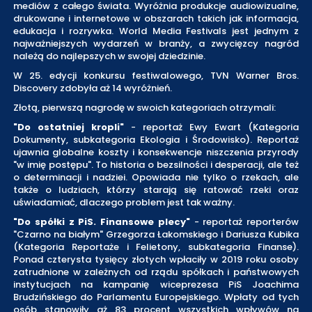
mediów z całego świata. Wyróżnia produkcje audiowizualne,
drukowane i internetowe w obszarach takich jak informacja,
edukacja i rozrywka. World Media Festivals jest jednym z
najważniejszych wydarzeń w branży, a zwycięzcy nagród
należą do najlepszych w swojej dziedzinie.
W 25. edycji konkursu festiwalowego, TVN Warner Bros.
Discovery zdobyła aż 14 wyróżnień.
Złotą, pierwszą nagrodę w swoich kategoriach otrzymali:
"Do ostatniej kropli"
- reportaż Ewy Ewart (Kategoria
Dokumenty, subkategoria Ekologia i Środowisko). Reportaż
ujawnia globalne koszty i konsekwencje niszczenia przyrody
"w imię postępu". To historia o bezsilności i desperacji, ale też
o determinacji i nadziei. Opowiada nie tylko o rzekach, ale
także o ludziach, którzy starają się ratować rzeki oraz
uświadamiać, dlaczego problem jest tak ważny.
"Do spółki z PiS. Finansowe plecy"
- reportaż reporterów
"Czarno na białym" Grzegorza Łakomskiego i Dariusza Kubika
(Kategoria Reportaże i Felietony, subkategoria Finanse).
Ponad czterysta tysięcy złotych wpłaciły w 2019 roku osoby
zatrudnione w zależnych od rządu spółkach i państwowych
instytucjach na kampanię wiceprezesa PiS Joachima
Brudzińskiego do Parlamentu Europejskiego. Wpłaty od tych
osób stanowiły aż 83 procent wszystkich wpływów na