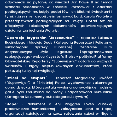
odpowiedzi na pytanie, co wiedział Jan Paweł II na temat
skandali pedofilskich w Kościele. Rozmawiał z ofiarami
podlegających mu księży pedofilów, ich bliskimi, świadkami i
tymi, którzy mieli osobiście informować kard. Karola Wojtyłę o
przestępstwach podlegających mu księży. Dotarł też do
oficjalnych kościelnych dokumentów potwierdzających
działania i zaniechania Wojtyły.
"Operacja kryptonim 'Jaszczurka'" -
reportaż Łukasza
Rucińskiego i Macieja Dudy (Kategoria Reportaże i Felietony,
subkategoria Sprawy Publiczne). Centralne Biuro
Antykorupcyjne użyło Pegasusa (oprogramowania
szpiegującego) wobec Krzysztofa Brejzy - polityka Platformy
Obywatelskiej. Reporterzy "Superwizjera" dotarli do ważnych
świadków i nigdy niepublikowanych dokumentów, które
pokazują kulisy tej inwigilacji.
"Dzieci na eksport"
- reportaż Magdaleny Gwóźdź
("Superwizjer") o 18-letniej Polce, wychowance zakonnego
domu dziecka, która została wysłana do sycylijskiej rodziny,
gdzie była zmuszana do pracy i napastowana seksualnie
(Kategoria Dokumenty, subkategoria Aktywizm).
"Hope"
- dokument o Anji Ringgren Lovén, duńskiej
pracowniczce humanitarnej i założycielce Land of Hope,
organizacji działającej na rzecz ratowania dzieci w Nigerii,