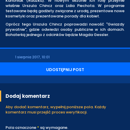
Kanoniak (Radzka). W nowym sezonie ich rolę przejmie
właśnie Urszula Chincz oraz Lidia Piechota. W programie
testowane będą gadżety związane z urodą, prezentowe nowe
kosmetyki oraz prezentowane porady dla kobiet.
Oprócz tego Urszula Chincz poprowadzi nowość "Gwiazdy
prywatnie", gdzie odwiedzi osoby publiczne w ich domach.
Bohaterką jednego z odcinków będzie Magda Gessler.
1 sierpnia 2017, 10:01
UDOSTĘPNIJ POST
Dodaj komentarz
Aby dodać komentarz, wypełnij poniższe pola. Każdy
komentarz musi przejść proces weryfikacji.
Pola oznaczone
*
są wymagane.