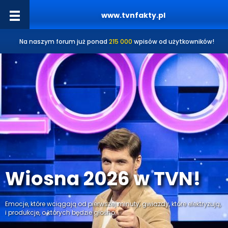
www.tvnfakty.pl
Na naszym forum już ponad
215 000
wpisów od użytkowników!
Wiosna 2026 w TVN!
Emocje, które wciągają od pierwszej minuty, gwiazdy, które elektryzują,
i produkcje, o których będzie głośno.