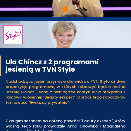
Ula Chincz z 2 programami
jesienią w TVN Style
Nadchodząca jesień przyniesie dla widzów TVN Style aż dwie
propozycje programowe, w których zobaczyć będzie można
Urszulę Chincz. Jedną z nich będzie kontynuacja programu z
ramówki wiosennej "Beauty ekspert". Oprócz tego zobaczymy
też nowość "Gwiazdy prywatnie".
Z drugim sezonem na antenę powróci "Beauty ekspert", który
wiosną tego roku prowadziły Anna Orłowska i Magdalena