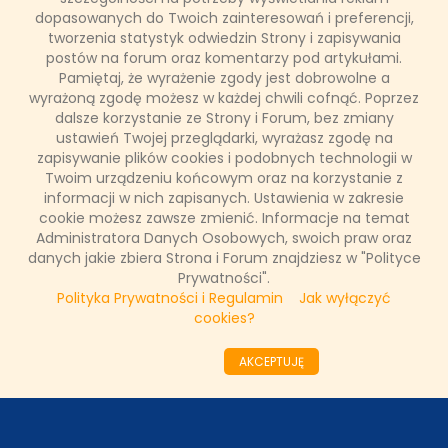
dopasowanych do Twoich zainteresowań i preferencji,
tworzenia statystyk odwiedzin Strony i zapisywania
FAKTY TVN
postów na forum oraz komentarzy pod artykułami.
Pamiętaj, że wyrażenie zgody jest dobrowolne a
wyrażoną zgodę możesz w każdej chwili cofnąć. Poprzez
dalsze korzystanie ze Strony i Forum, bez zmiany
WAŻNE RELACJE
ustawień Twojej przeglądarki, wyrażasz zgodę na
zapisywanie plików cookies i podobnych technologii w
Twoim urządzeniu końcowym oraz na korzystanie z
informacji w nich zapisanych. Ustawienia w zakresie
Copyright © 2011 - 2026 by
www.tvnfakty.pl
| Wszystkie prawa
cookie możesz zawsze zmienić. Informacje na temat
zastrzeżone.
Administratora Danych Osobowych, swoich praw oraz
danych jakie zbiera Strona i Forum znajdziesz w "Polityce
Prywatności".
Polityka Prywatności i Regulamin
Jak wyłączyć
Strona główna
Nasze wywiady
O serwisie
cookies?
Redakcja
DESIGNED BY:
KRYSTIANBIEDA.PL
AKCEPTUJĘ
DEVELOPED BY:
TOMASZLOSKA.PL
Regulamin
Prywatność
Kontakt