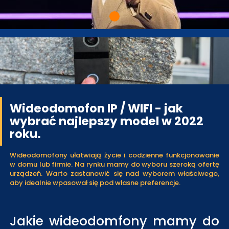
Wideodomofon IP / WIFI - jak
wybrać najlepszy model w 2022
roku.
Wideodomofony ułatwiają życie i codzienne funkcjonowanie
w domu lub firmie. Na rynku mamy do wyboru szeroką ofertę
urządzeń. Warto zastanowić się nad wyborem właściwego,
aby idealnie wpasował się pod własne preferencje.
Jakie wideodomfony mamy do