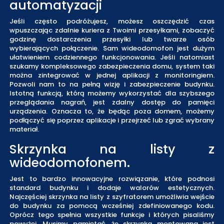
automatyzacji
Jeśli często podróżujesz, możesz oszczędzić czas
wpuszczając zdalnie kuriera z Twoimi przesyłkami, zobaczyć
godzinę dostarczenia przesyłki lub twarze osób
wybierających połączenie. Sam wideodomofon jest dużym
ułatwieniem codziennego funkcjonowania. Jeśli natomiast
szukamy kompleksowego zabezpieczenia domu, system taki
można zintegrować w jednej aplikacji z monitoringiem.
Pozwoli nam to na pełną wizję i zabezpieczenie budynku.
Istotną funkcją, którą możemy wykorzystać dla szybszego
przeglądania nagrań, jest zdalny dostęp do pamięci
urządzenia. Oznacza to, że będąc poza domem, możemy
podłączyć się poprzez aplikacje i przejrzeć lub zgrać wybrany
materiał.
Skrzynka na listy z
wideodomofonem.
Jest to bardzo innowacyjne rozwiązanie, które podnosi
standard budynku i dodaje walorów estetycznych.
Najczęściej skrzynka na listy z szyfratorem umożliwia wejście
do budynku za pomocą wcześniej zdefiniowanego kodu.
Oprócz tego spełnia wszystkie funkcje i których pisaliśmy
powyżej. Musimy pamiętać, że skrzynka montowana jest