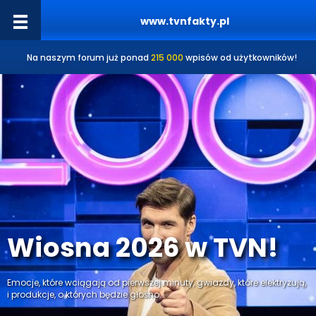
www.tvnfakty.pl
Na naszym forum już ponad
215 000
wpisów od użytkowników!
Wiosna 2026 w TVN!
Emocje, które wciągają od pierwszej minuty, gwiazdy, które elektryzują,
i produkcje, o których będzie głośno.