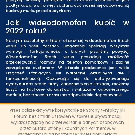
podtynkowo, warto więc zaplanować wcześniej odpowiednią
budowę murku przed budynkiem.
Jaki wideodomofon kupić w
2022 roku?
Naszym absolutnym hitem okazał się wideodomofon 5tech
verus. Po wielu testach, urządzenia spełniają wszystkie
wymogi i funkcjonalności o których pisaliśmy powyżej.
Wideodomofon 5tech verus posiadają możliwość
przekierowania rozmów na telefon komórkowy i zdalne
zarządzanie systemem. W ofercie producenta jest wiele
urządzeń różniących się walorami wizualnymi ale i
funkcjonalnością. Odzywając się do autoryzowanego
dystrybutora 5tech firmy Zabezpieczenia Poznań, możemy
liczyć na fachowe doradztwo i wskazanie odpowiedniego
modelu, bez tracenia czasu na odpowiednie dopasowanie.
Podsumowanie:
Przez dalsze aktywne korzystanie ze Strony tvnfakty.pl i
Forum bez zmian ustawień w zakresie prywatności,
Wideodomofony to urządzenia, które nie kosztują majątku a
znacząco podnoszą standard i wygodę życia. Urządzenia z
wyrażasz zgodę na przetwarzanie danych osobowych
funkcją przekierowania na telefon komórkowy, zaczynają się
przez Autora Strony i Zaufanych Partnerów, w
już od około 1000 zł. Firma Zabezpieczenia Poznań, świadczy
szczególności na potrzeby wyświetlania reklam