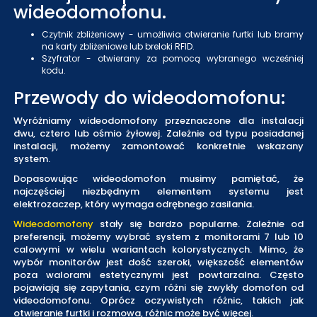
wideodomofonu.
Czytnik zbliżeniowy - umożliwia otwieranie furtki lub bramy
na karty zbliżeniowe lub breloki RFID.
Szyfrator - otwierany za pomocą wybranego wcześniej
kodu.
Przewody do wideodomofonu:
Wyróżniamy wideodomofony przeznaczone dla instalacji
dwu, cztero lub ośmio żyłowej. Zależnie od typu posiadanej
instalacji, możemy zamontować konkretnie wskazany
system.
Dopasowując wideodomofon musimy pamiętać, że
najczęściej niezbędnym elementem systemu jest
elektrozaczep, który wymaga odrębnego zasilania.
Wideodomofony
stały się bardzo popularne. Zależnie od
preferencji, możemy wybrać system z monitorami 7 lub 10
calowymi w wielu wariantach kolorystycznych. Mimo, że
wybór monitorów jest dość szeroki, większość elementów
poza walorami estetycznymi jest powtarzalna. Często
pojawiają się zapytania, czym różni się zwykły domofon od
videodomofonu. Oprócz oczywistych różnic, takich jak
otwieranie furtki i rozmowa, różnic może być więcej.