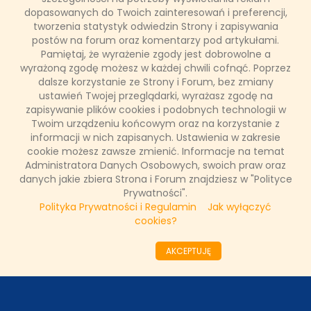
pomocą przy montażu i filmami instruktażowymi na
dopasowanych do Twoich zainteresowań i preferencji,
firmowym kanale video. Jeśli chcesz aby Twój budynek był
tworzenia statystyk odwiedzin Strony i zapisywania
nowoczesny i funkcjonalny, nie czekaj z zakupem urządzeń.
postów na forum oraz komentarzy pod artykułami.
Pamiętaj, że wyrażenie zgody jest dobrowolne a
wyrażoną zgodę możesz w każdej chwili cofnąć. Poprzez
dalsze korzystanie ze Strony i Forum, bez zmiany
Łukasz Ropczyński
ustawień Twojej przeglądarki, wyrażasz zgodę na
3 lutego 2022, 20:26
zapisywanie plików cookies i podobnych technologii w
Twoim urządzeniu końcowym oraz na korzystanie z
UDOSTĘPNIJ POST
informacji w nich zapisanych. Ustawienia w zakresie
cookie możesz zawsze zmienić. Informacje na temat
Administratora Danych Osobowych, swoich praw oraz
ODZIAŁY LOKALNE
danych jakie zbiera Strona i Forum znajdziesz w "Polityce
Prywatności".
Polityka Prywatności i Regulamin
Jak wyłączyć
PARTNERZY
cookies?
AKCEPTUJĘ
SONDA
NASZE WYWIADY