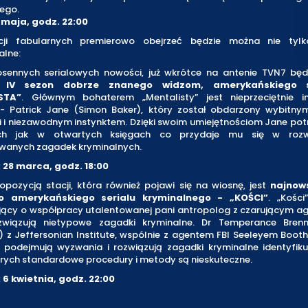
ego.
5 maja, godz. 22:00
cji fabularnych premierowo obejrzeć będzie można nie tylk
lne:
sennych serialowych nowości, już wkrótce na antenie TVN7 bę
ć
IV sezon dobrze znanego widzom, amerykańskiego s
STA”
. Głównym bohaterem „Mentalisty” jest nieprzeciętnie in
- Patrick Jane (Simon Baker), który został obdarzony wybitn
 i niezawodnym instynktem. Dzięki swoim umiejętnościom Jane pot
ch jak w otwartych księgach co przydaje mu się w rozw
wanych zagadek kryminalnych.
 28 marca, godz. 18:00
opozycją stacji, która również pojawi się na wiosnę, jest
najnow
o amerykańskiego serialu kryminalnego - „KOŚCI”
. „Kości
ący o współpracy utalentowanej pani antropolog z czarującym ag
związują nietypowe zagadki kryminalne. Dr Temperance Bren
) z Jeffersonian Institute, wspólnie z agentem FBI Seeleyem Boot
 podejmują wyzwania i rozwiązują zagadki kryminalne identyfikuj
rych standardowe procedury i metody są nieskuteczne.
 6 kwietnia, godz. 22:00