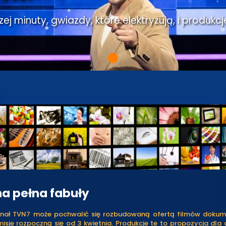
j minuty, gwiazdy, które elektryzują, i produkcj
a pełna fabuły
nał TVN7 może pochwalić się rozbudowaną ofertą filmów dokum
isje rozpoczną się od 3 kwietnia. Produkcje te to propozycja dl