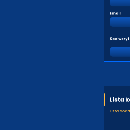
Email
Kod weryf
Lista 
Lista dod