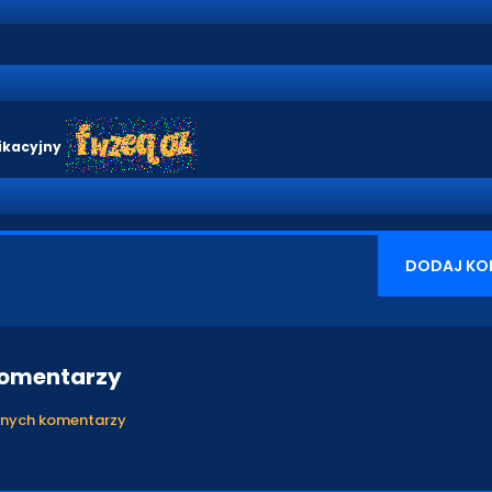
ikacyjny
DODAJ KO
komentarzy
anych komentarzy