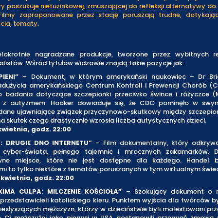
ry poszukuje nietuzinkowej, zmuszającej do refleksji alternatywy do
 Filmy zaproponowane przez stację poruszają trudne, dotykają
ycia, tematy.
lokrotnie nagradzane produkcje, tworzone przez wybitnych r
istów. Wśród tytułów widzowie znajdą takie pozycje jak:
IENI”
– Dokument, w którym amerykański naukowiec – Dr Bri
adużycia amerykańskiego Centrum Kontroli i Prewencji Chorób (C
o badania dotyczące szczepionki przeciwko śwince i różyczce (
m z autyzmem. Hooker dowiaduje się, że CDC pominęło w swym
dane ujawniające związek przyczynowo-skutkowy między szczepi
a skutek czego drastycznie wzrosła liczba autystycznych dzieci.
kwietnia, godz. 22:00
: DRUGIE DNO INTERNETU”
– Film dokumentalny, który odkryw
k cyber-świata, pełnego tajemnic i mrocznych zakamarków. D
wne miejsce, które nie jest dostępne dla każdego. Handel 
i to tylko niektóre z tematów poruszanych w tym wirtualnym świec
 kwietnia, godz. 22:00
IMA CULPA: MILCZENIE KOŚCIOŁA”
– Szokujący dokument o 
rzedstawicieli katolickiego kleru. Punktem wyjścia dla twórców by
iesłyszących mężczyzn, którzy w dzieciństwie byli molestowani prz
e Ci mężczyźni jako pierwsi w USA postanowili przerwać zmowę m