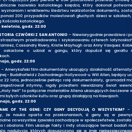
publicznie nazwisko katolickiego księdza, który dokonał potworn
m wyznaniom i wnikliwemu śledztwu realizatorów dokumentu, zosta
 ponad 200 przypadków molestowań głuchych dzieci w szkołach, 
 Kościoła katolickiego.
4 kwietnia, godz. 22:00
ISTORIA CZWÓRKI Z SAN ANTONIO
– Niewiarygodnie prawdziwa i p
 straszliwym prześladowaniu i szykanowaniu czterech latynoskich
Ramirez, Cassandry Rivery, Kristie Mayhugh oraz Anny Vasquez. Kobi
nie oskarżone o udział w gangu, który dopuścił się gwałtu
kach.
maja, godz. 22:00
L
– Amerykański film dokumentalny ukazujący działalność alternaty
ej - Buddhafield z Zachodniego Hollywood-u. Will Allen, będący u
z 22 lata, jednocześnie pełniąc rolę dokumentalisty, gromadził ma
arejestrował intymny, nigdy przedtem niewidziany świat wewną
„Holy Hell” to połącznie materiałów Allena ukazujących ówczesne 
i byłych członków kultu oraz grupą działającą na Hawajach.
 maja, godz. 22:00
NAME OF THE GENE: CZY GENY DECYDUJĄ O WSZYSTKIM?
– 
cy, że nauka oparta na przekonaniach, iż geny są w pewny
alne za wszystkie zjawiska zachodzące w społeczeństwie, została
 i obalona. Film ukazuje fakty i mity otaczające temat badań n
ża nadużycia, których dopuszczono się w imię niebezpieczneg