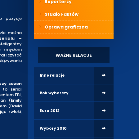
Reporterzy
Studio Faktów
o pozycje
Oprawa graficzna
dzie można
erialu –
teligentny
ym zmysłem
WAŻNE RELACJE
rafi czytać
iązywaniu
Inne relacje
szy sezon
” to serial
Rok wyborczy
entem FBI,
nan (Emily
hem (David
Euro 2012
ąc zwłoki,
Wybory 2010