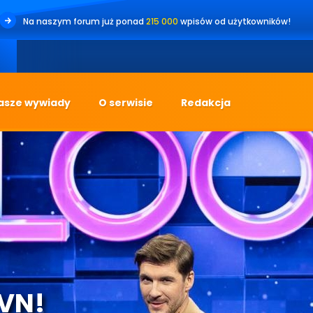
Na naszym forum już ponad
215 000
wpisów od użytkowników!
asze wywiady
O serwisie
Redakcja
TVN!