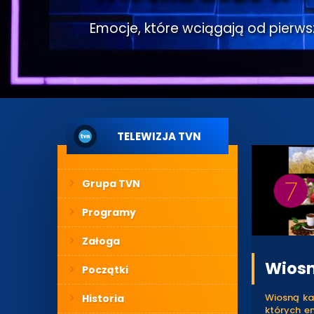
Emocje, które wciągają od pierwsze
TELEWIZJA TVN
Grupa TVN
Programy
Załoga
Wiosn
Początki
Wiosną ka
Historia
których em