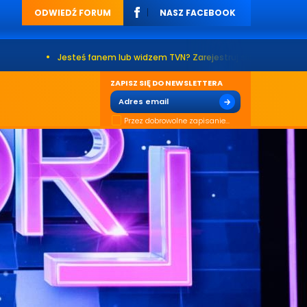
ODWIEDŹ FORUM
NASZ FACEBOOK
•
Jesteś fanem lub widzem TVN? Zarejestruj się na naszym forum. Już po
ZAPISZ SIĘ DO NEWSLETTERA
Przez dobrowolne zapisanie...