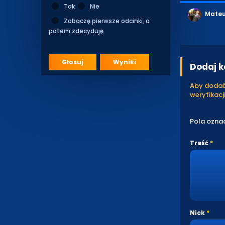
Tak
Nie
Mateu
Zobaczę pierwsze odcinki, a
potem zdecyduję
Głosuj
Wyniki
Dodaj 
Aby dodać 
weryfikacji
Pola ozna
Treść
Nick