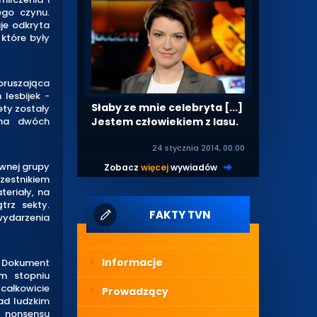
ego czynu.
je odkryta
które były
oruszająca
 lesbijek -
Słaby ze mnie celebryta [...]
ety zostały
Jestem człowiekiem z lasu.
 na dwóch
24 stycznia 2014, 00:00
wnej grupy
Zobacz
więcej
wywiadów
|
czestnikiem
teriały, na
trz sekty.
FAKTY TVN
wydarzenia
Informacje
Dokument
m stopniu
 całkowicie
Prowadzący
ad ludzkim
o nonsensu