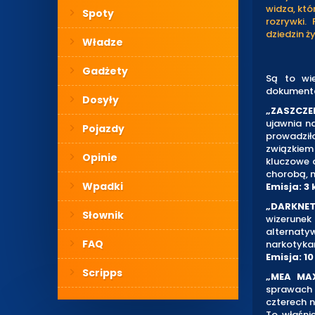
widza, któ
Spoty
rozrywki.
dziedzin ż
Władze
Gadżety
Są to wie
dokumental
Dosyły
„ZASZCZEP
ujawnia n
Pojazdy
prowadził
związkie
Opinie
kluczowe 
chorobą, n
Wpadki
Emisja: 3 
„DARKNET
Słownik
wizerune
alternaty
FAQ
narkotykam
Emisja: 10
Scripps
„MEA MAX
sprawach p
czterech n
To właśni