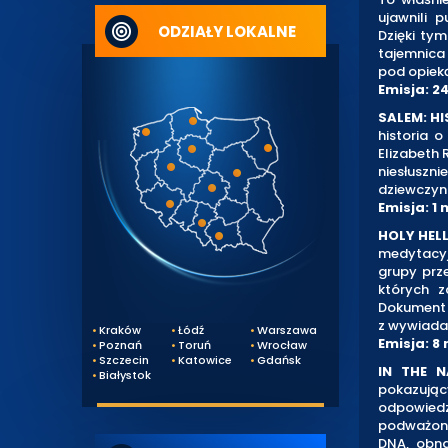
ujawnili 
ODZIAŁY LOKALNE
Dzięki ty
tajemnica
pod opieką
Emisja: 2
SALEM: H
historia o
Elizabeth 
niesłusz
dziewczyn
Emisja: 1 
HOLY HEL
medytacyjn
grupy prze
których z
Dokument 
z wywiadam
Kraków
Łódź
Warszawa
Emisja: 8
Poznań
Toruń
Wrocław
Szczecin
Katowice
Gdańsk
IN THE 
Białystok
pokazują
odpowiedzi
podważona
DNA, obna