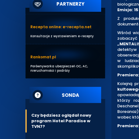
PARTNERZY
biologiczn
Emisja: 1
Z produk
dokumenta
Recepta online: e-recepta.net
Wśród wio
Konsultacje z wystawieniem e-recepty
zobaczy
„MENTALI
detektyw 
obserwacji
Rankomat.pl
w ludzia
skompliko
Porównywarka ubezpieczeń OC, AC,
nieruchomości i podróży
Premiera:
Kolejną pr
kultoweg
SONDA
opowiadaj
którzy ro
Deschanel
Boreanaz)
Czy będziesz oglądał nowy
wobec któ
program Hotel Paradise w
Premiera:
TVN7?