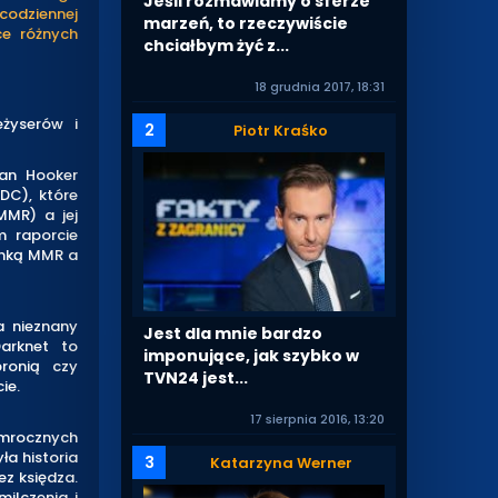
Jeśli rozmawiamy o sferze
 codziennej
marzeń, to rzeczywiście
ce różnych
chciałbym żyć z...
18 grudnia 2017, 18:31
eżyserów i
2
Piotr Kraśko
an Hooker
DC), które
MMR) a jej
 raporcie
onką MMR a
a nieznany
Jest dla mnie bardzo
arknet to
imponujące, jak szybko w
bronią czy
TVN24 jest...
ie.
17 sierpnia 2016, 13:20
mrocznych
ła historia
3
Katarzyna Werner
ez księdza.
ilczenia i