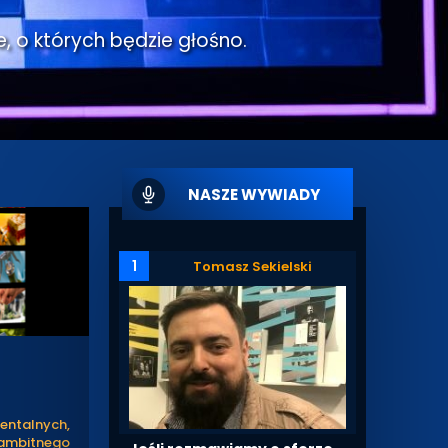
e, o których będzie głośno.
NASZE WYWIADY
1
Tomasz Sekielski
entalnych,
a ambitnego