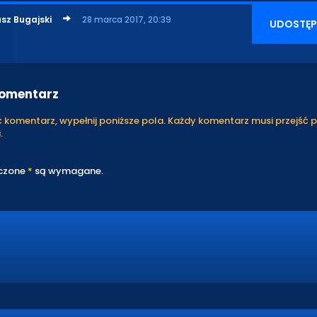
sz Bugajski
28 marca 2017, 20:39
UDOSTĘP
komentarz
komentarz, wypełnij poniższe pola. Każdy komentarz musi przejść 
.
czone
*
są wymagane.