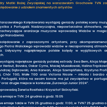
dry Matki Bożej Zwycięskiej na warszawskim Grochowie TVN z
olędowanie z udziałem znamienitych artystów.
arszawskiego Kolędowania wystąpią gwiazdy polskiej sceny muzy
ystka z Portugalii. Nadzwyczajna, niepowtarzalna atmosfera, n
 zachwycające aranżacje muzyczne wprowadzą Widzów w magic
ego Narodzenia.
kolędowanie z zaproszonymi artystami, przy akompaniamenci
o Piotra Walickiego wprowadzi widzów w niezapomnianą atmosf
a. Usłyszymy najpiękniejsze polskie kolędy w wyjątkowych a
ch.
wystąpią największe gwiazdy polskiej estrady: Ewa Bem, Alicja Maj
r Herbut, Bovska, Oskar Cyms, Maciej Musiałowski, Halina Frąckow
ndrzej Dąbrowski, Ania Karwan, Alicja Szemplińska, Krystyna Pro
i, Chór TGD, Małe TGD oraz Victoria Nicole – młoda i bardzo 
z Portugalii, która na swoim koncie ma już zwycięstwo w portuga
” oraz drugie miejsce w konkursie „Eurowizja Junior 2024”.
prowadzą Żaneta Rosińska i Krzysztof Skórzyński.
 emisja w TVN: 24 grudnia o godz. 15:05
 emisje także w TVN 25 grudnia o godz. 11:00, w TVN7 25 grudnia o