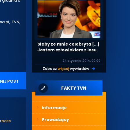
4 grudnia o
na.pl, TVN,
Słaby ze mnie celebryta [...]
Jestem człowiekiem z lasu.
24 stycznia 2014, 00:00
Zobacz
więcej
wywiadów
|
NIJ POST
FAKTY TVN
Informacje
Prowadzący
proces