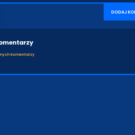
DODAJ KO
komentarzy
anych komentarzy