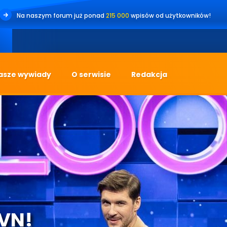
Na naszym forum już ponad
215 000
wpisów od użytkowników!
asze wywiady
O serwisie
Redakcja
TVN!