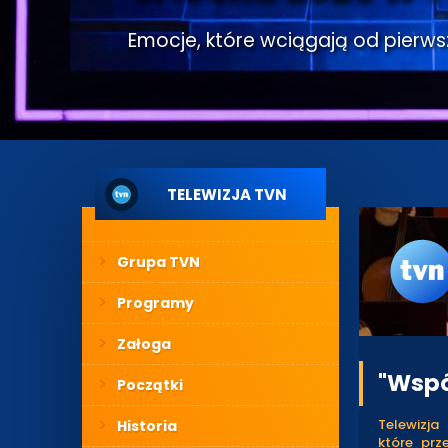
Emocje, które wciągają od pierwsze
TELEWIZJA TVN
Grupa TVN
Programy
Załoga
"Wspó
Początki
Telewizja
Historia
które prz