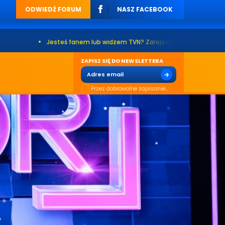
ODWIEDŹ FORUM
NASZ FACEBOOK
•
Jesteś fanem lub widzem TVN? Zarejestruj się na naszym forum. Już
ZAPISZ SIĘ DO NEWSLETTERA
Przez dobrowolne zapisanie...