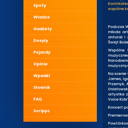
Kontrkate
Spoty
wspólne k
Władze
Podczas W
Gadżety
młoda art
anturaż i
Dosyły
Świąt Boż
Wspólne 
Pojazdy
muzyczneg
Narodzeni
Opinie
muzyczny
Na scenie 
Wpadki
James, Igo
Przemyk, A
Słownik
Uniatowsk
artystka 
FAQ
Voice Kids
Koncert po
Scripps
Premierowa
Powtórkowe