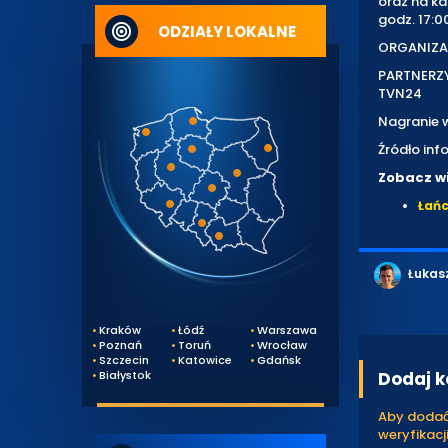
oraz na ka
godz. 17:0
ODZIAŁY LOKALNE
ORGANIZAT
PARTNERZY 
TVN24
Nagranie w
Źródło inf
Zobacz wi
Łańc
Łukas
Kraków
Łódź
Warszawa
Poznań
Toruń
Wrocław
Szczecin
Katowice
Gdańsk
Dodaj 
Białystok
Aby dodać 
weryfikacji