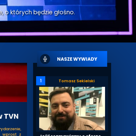
e, o których będzie głośno.
NASZE WYWIADY
1
Tomasz Sekielski
w TVN
ydarzenie,
5 wprost z