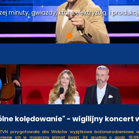
j minuty, gwiazdy, które elektryzują, i produkcj
lne kolędowanie" - wigilijny koncert 
 TVN przygotowała dla Widzów wyjątkowe bożonarodzeniowe w
eniesie ich w magiczny klimat świąt. 24 grudnia o godz. 15:0