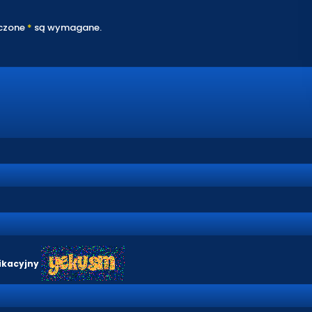
czone
*
są wymagane.
ikacyjny