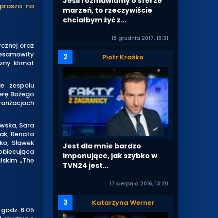
Jeśli rozmawiamy o sferze
aprasza na
marzeń, to rzeczywiście
chciałbym żyć z...
18 grudnia 2017, 18:31
cznej oraz
iesamowity
2
Piotr Kraśko
zny klimat
e zespołu
erę Bożego
ranżacjach
ewska, Sara
iak, Renata
ńko, Sławek
Jest dla mnie bardzo
obiecująca
imponujące, jak szybko w
lskim „The
TVN24 jest...
17 sierpnia 2016, 13:20
3
Katarzyna Werner
 godz. 6:05