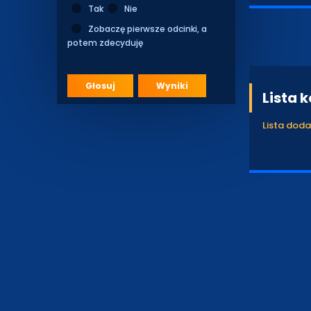
Tak
Nie
Zobaczę pierwsze odcinki, a
potem zdecyduję
Głosuj
Wyniki
Lista 
Lista dod