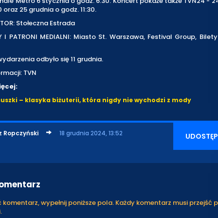
nale Metro 6 stycznia o godz. 6:30. Koncert pokaże także TVN24 - 2
0 oraz 25 grudnia o godz. 11:30.
OR: Stołeczna Estrada
I PATRONI MEDIALNI: Miasto St. Warszawa, Festival Group, Bilety
ydarzenia odbyło się 11 grudnia.
ormacji: TVN
ęcej:
uszki – klasyka biżuterii, która nigdy nie wychodzi z mody
z Ropczyński
18 grudnia 2024, 13:52
UDOSTĘP
komentarz
komentarz, wypełnij poniższe pola. Każdy komentarz musi przejść 
.