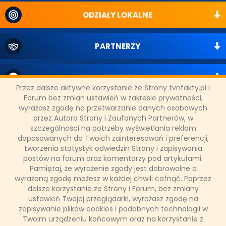
ODZIAŁY LOKALNE
PARTNERZY
SONDA
Przez dalsze aktywne korzystanie ze Strony tvnfakty.pl i
Forum bez zmian ustawień w zakresie prywatności,
wyrażasz zgodę na przetwarzanie danych osobowych
NASZE WYWIADY
przez Autora Strony i Zaufanych Partnerów, w
szczególności na potrzeby wyświetlania reklam
dopasowanych do Twoich zainteresowań i preferencji,
FAKTY TVN
tworzenia statystyk odwiedzin Strony i zapisywania
postów na forum oraz komentarzy pod artykułami.
Pamiętaj, że wyrażenie zgody jest dobrowolne a
wyrażoną zgodę możesz w każdej chwili cofnąć. Poprzez
WAŻNE RELACJE
dalsze korzystanie ze Strony i Forum, bez zmiany
ustawień Twojej przeglądarki, wyrażasz zgodę na
zapisywanie plików cookies i podobnych technologii w
Twoim urządzeniu końcowym oraz na korzystanie z