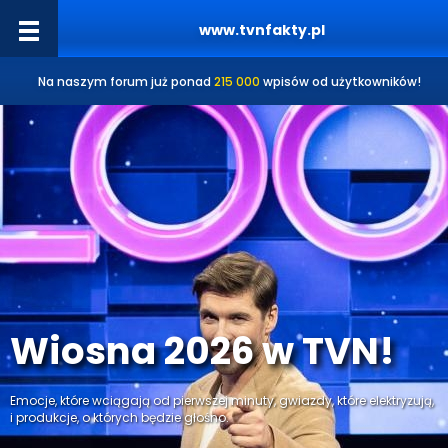
www.tvnfakty.pl
Na naszym forum już ponad
215 000
wpisów od użytkowników!
Wiosna 2026 w TVN!
Emocje, które wciągają od pierwszej minuty, gwiazdy, które elektryzują,
i produkcje, o których będzie głośno.