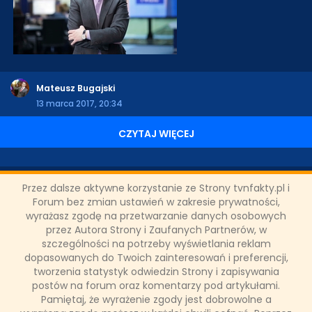
Mateusz Bugajski
13 marca 2017, 20:34
CZYTAJ WIĘCEJ
Przez dalsze aktywne korzystanie ze Strony tvnfakty.pl i
Marek Kobyliński
Forum bez zmian ustawień w zakresie prywatności,
wyrażasz zgodę na przetwarzanie danych osobowych
TVN TURBO
przez Autora Strony i Zaufanych Partnerów, w
Złodzieje
szczególności na potrzeby wyświetlania reklam
dopasowanych do Twoich zainteresowań i preferencji,
tworzenia statystyk odwiedzin Strony i zapisywania
postów na forum oraz komentarzy pod artykułami.
Pamiętaj, że wyrażenie zgody jest dobrowolne a