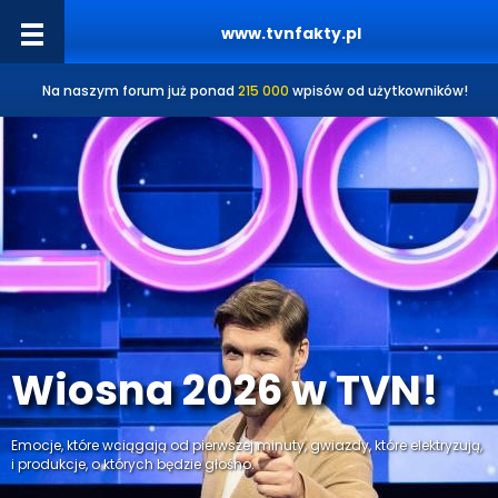
www.tvnfakty.pl
Na naszym forum już ponad
215 000
wpisów od użytkowników!
Wiosna 2026 w TVN!
Emocje, które wciągają od pierwszej minuty, gwiazdy, które elektryzują,
i produkcje, o których będzie głośno.