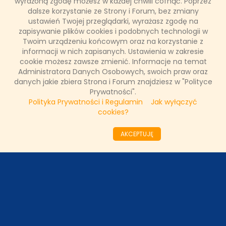
wyrażoną zgodę możesz w każdej chwili cofnąć. Poprzez
dalsze korzystanie ze Strony i Forum, bez zmiany
ustawień Twojej przeglądarki, wyrażasz zgodę na
zapisywanie plików cookies i podobnych technologii w
Mateusz Bugajski
Twoim urządzeniu końcowym oraz na korzystanie z
27 marca 2017, 21:31
informacji w nich zapisanych. Ustawienia w zakresie
cookie możesz zawsze zmienić. Informacje na temat
CZYTAJ WIĘCEJ
Administratora Danych Osobowych, swoich praw oraz
danych jakie zbiera Strona i Forum znajdziesz w "Polityce
Prywatności".
Polityka Prywatności i Regulamin
Jak wyłączyć
««
«
8
9
10
11
12
13
14
15
16
cookies?
17
»
»»
AKCEPTUJĘ
ODZIAŁY LOKALNE
PARTNERZY