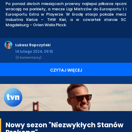
Po ponad dwóch miesiącach przerwy najlepsi piłkarze ręczni
wracają na parkiety, a mecze Ligi Mistrzów do Eurosportu 1 i
Eurosportu Extra w Playerze. W środę stacja pokaże mecz
Industria Kielce – THW Kiel, a w czwartek starcie SC
Magdeburg – Orlen Wisła Płock.
Łukasz Ropczyński
14 lutego 2024, 09:15
(0 komentarzy)
CZYTAJ WIĘCEJ
Nowy sezon "Niezwykłych Stanów