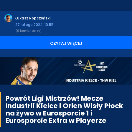
Łukasz Ropczyński
27 lutego 2024, 10:55
(0 komentarzy)
CZYTAJ WIĘCEJ
Powrót Ligi Mistrzów! Mecze
Industrii Kielce i Orlen Wisły Płock
na żywo w Eurosporcie 1 i
Eurosporcie Extra w Playerze