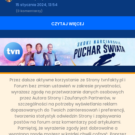
15 stycznia 2024, 13:54
(0 komentarzy)
CZYTAJ WIĘCEJ
Święto skoków, czyli Turniej
Przez dalsze aktywne korzystanie ze Strony tvnfakty.pl i
Czterech Skoczni w TVN,
Forum bez zmian ustawień w zakresie prywatności,
wyrażasz zgodę na przetwarzanie danych osobowych
Eurosporcie 1 i Playerze
przez Autora Strony i Zaufanych Partnerów, w
szczególności na potrzeby wyświetlania reklam
dopasowanych do Twoich zainteresowań i preferencji,
Jak co roku na przełomie grudnia i stycznia na skoczniach w
tworzenia statystyk odwiedzin Strony i zapisywania
Oberstdorfie, Garmisch-Partenkirchen, Innsbrucku i
Bischofshofen rozegrany zostanie najbardziej prestiżowy cykl
postów na forum oraz komentarzy pod artykułami.
w Pucharze Świata, czyli Turniej Czterech Skoczni. Od 28
Pamiętaj, że wyrażenie zgody jest dobrowolne a
grudnia do 6 stycznia TVN, Eurosport 1 i Player pokażą
wyrażoną zgodę możesz w każdej chwili cofnąć. Poprzez