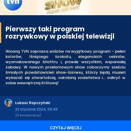
Pierwszy taki program
rozrywkowy w polskiej telewizji
Wiosną TVN zaprasza widzów na wyjątkowy program - pełen
kolorów, lśniącego brokatu, eleganckich cekinów,
wysmakowanego blichtru i, przede wszystkim, wspaniałej
zabawy. W nowym przełomowym show zobaczymy sześciu
śmiałych przedstawicieli show-biznesu, którzy będą musieli
wykazać się otwartością, odrobiną szaleństwa i... odkryć w
sobie wewnętrzną Królową!
Łukasz Ropczyński
23 stycznia 2024, 09:43
(0 komentarzy)
CZYTAJ WIĘCEJ