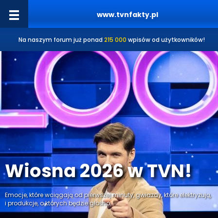
www.tvnfakty.pl
Na naszym forum już ponad
215 000
wpisów od użytkowników!
Wiosna 2026 w TVN!
Emocje, które wciągają od pierwszej minuty, gwiazdy, które elektryzują,
i produkcje, o których będzie głośno.