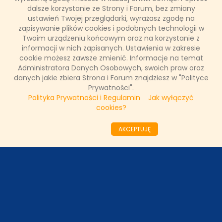
wszystkie konkursy.
dalsze korzystanie ze Strony i Forum, bez zmiany
ustawień Twojej przeglądarki, wyrażasz zgodę na
zapisywanie plików cookies i podobnych technologii w
Twoim urządzeniu końcowym oraz na korzystanie z
Łukasz Ropczyński
informacji w nich zapisanych. Ustawienia w zakresie
27 grudnia 2023, 10:55
cookie możesz zawsze zmienić. Informacje na temat
(0 komentarzy)
Administratora Danych Osobowych, swoich praw oraz
danych jakie zbiera Strona i Forum znajdziesz w "Polityce
CZYTAJ WIĘCEJ
Prywatności".
Polityka Prywatności i Regulamin
Jak wyłączyć
cookies?
««
«
6
7
8
9
10
11
12
13
14
15
AKCEPTUJĘ
»
»»
ODZIAŁY LOKALNE
PARTNERZY
SONDA