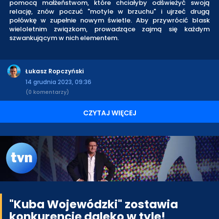
pomocą małżeństwom, które chciałyby odświeżyć swoją
relację, znów poczuć "motyle w brzuchu" i ujrzeć drugą
połówkę w zupełnie nowym świetle. Aby przywrócić blask
wieloletnim związkom, prowadzące zajmą się każdym
szwankującym w nich elementem.
Łukasz Ropczyński
14 grudnia 2023, 09:36
(0 komentarzy)
CZYTAJ WIĘCEJ
"Kuba Wojewódzki" zostawia
konkurencję daleko w tyle!