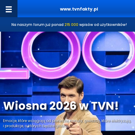
www.tvnfakty.pl
Na naszym forum już ponad
215 000
wpisów od użytkowników!
Wiosna 2026 w TVN!
Emocje, które wciągają od pierwszej minuty, gwiazdy, które elektryzują,
i produkcje, o których będzie głośno.