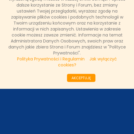
własnymi słabościami, lękami i podjąć walkę o zwycięstwo?
dalsze korzystanie ze Strony i Forum, bez zmiany
ustawień Twojej przeglądarki, wyrażasz zgodę na
zapisywanie plików cookies i podobnych technologii w
Twoim urządzeniu końcowym oraz na korzystanie z
Łukasz Ropczyński
informacji w nich zapisanych. Ustawienia w zakresie
18 października 2023, 09:33
cookie możesz zawsze zmienić. Informacje na temat
(0 komentarzy)
Administratora Danych Osobowych, swoich praw oraz
danych jakie zbiera Strona i Forum znajdziesz w "Polityce
CZYTAJ WIĘCEJ
Prywatności".
Polityka Prywatności i Regulamin
Jak wyłączyć
cookies?
««
«
7
8
9
10
11
12
13
14
15
16
AKCEPTUJĘ
»
»»
ODZIAŁY LOKALNE
PARTNERZY
SONDA