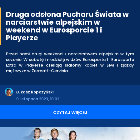
Druga odsłona Pucharu Świata w
narciarstwie alpejskim w
weekend w Eurosporcie 1 i
Playerze
Przed nami drugi weekend z narciarstwem alpejskim w tym
sezonie. W sobotę i niedzielę widzów Eurosportu 1 i Eurosportu
Extra w Playerze czekają slalomy kobiet w Levi i zjazdy
mężczyzn w Zermatt-Cervinia.
Łukasz Ropczyński
9 listopada 2023, 10:02
CZYTAJ WIĘCEJ