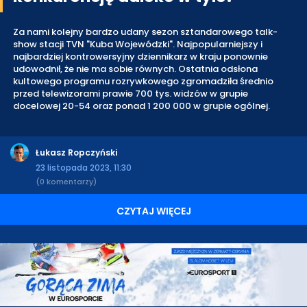
Za nami kolejny bardzo udany sezon sztandarowego talk-
show stacji TVN "Kuba Wojewódzki". Najpopularniejszy i
najbardziej kontrowersyjny dziennikarz w kraju ponownie
udowodnił, że nie ma sobie równych. Ostatnia odsłona
kultowego programu rozrywkowego zgromadziła średnio
przed telewizorami prawie 700 tys. widzów w grupie
docelowej 20-54 oraz ponad 1 200 000 w grupie ogólnej.
Łukasz Ropczyński
23 listopada 2023, 11:30
(0 komentarzy)
CZYTAJ WIĘCEJ