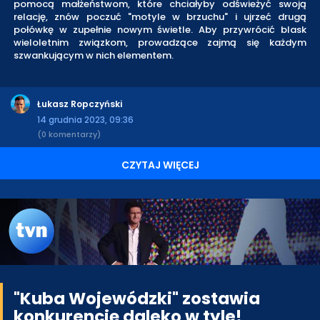
pomocą małżeństwom, które chciałyby odświeżyć swoją
relację, znów poczuć "motyle w brzuchu" i ujrzeć drugą
połówkę w zupełnie nowym świetle. Aby przywrócić blask
wieloletnim związkom, prowadzące zajmą się każdym
szwankującym w nich elementem.
Łukasz Ropczyński
14 grudnia 2023, 09:36
(0 komentarzy)
CZYTAJ WIĘCEJ
"Kuba Wojewódzki" zostawia
konkurencję daleko w tyle!