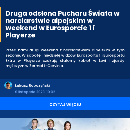
Druga odsłona Pucharu Świata w
narciarstwie alpejskim w
weekend w Eurosporcie 1 i
Playerze
Przed nami drugi weekend z narciarstwem alpejskim w tym
sezonie. W sobotę i niedzielę widzów Eurosportu 1 i Eurosportu
Extra w Playerze czekają slalomy kobiet w Levi i zjazdy
mężczyzn w Zermatt-Cervinia.
Łukasz Ropczyński
9 listopada 2023, 10:02
CZYTAJ WIĘCEJ