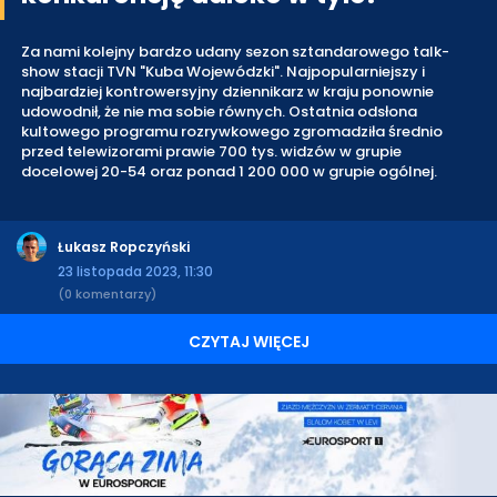
Za nami kolejny bardzo udany sezon sztandarowego talk-
show stacji TVN "Kuba Wojewódzki". Najpopularniejszy i
najbardziej kontrowersyjny dziennikarz w kraju ponownie
udowodnił, że nie ma sobie równych. Ostatnia odsłona
kultowego programu rozrywkowego zgromadziła średnio
przed telewizorami prawie 700 tys. widzów w grupie
docelowej 20-54 oraz ponad 1 200 000 w grupie ogólnej.
Łukasz Ropczyński
23 listopada 2023, 11:30
(0 komentarzy)
CZYTAJ WIĘCEJ