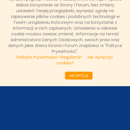
własnymi słabościami, lękami i podjąć walkę o zwycięstwo?
dalsze korzystanie ze Strony i Forum, bez zmiany
ustawień Twojej przeglądarki, wyrażasz zgodę na
zapisywanie plików cookies i podobnych technologii w
Twoim urządzeniu końcowym oraz na korzystanie z
Łukasz Ropczyński
informacji w nich zapisanych. Ustawienia w zakresie
18 października 2023, 09:33
cookie możesz zawsze zmienić. Informacje na temat
(0 komentarzy)
Administratora Danych Osobowych, swoich praw oraz
danych jakie zbiera Strona i Forum znajdziesz w "Polityce
CZYTAJ WIĘCEJ
Prywatności".
Polityka Prywatności i Regulamin
Jak wyłączyć
cookies?
««
«
7
8
9
10
11
12
13
14
15
16
AKCEPTUJĘ
»
»»
ODZIAŁY LOKALNE
PARTNERZY
SONDA