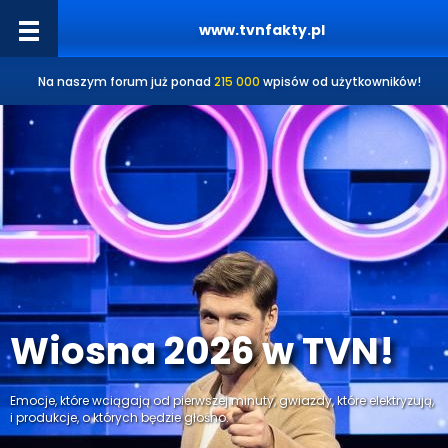
www.tvnfakty.pl
Na naszym forum już ponad
215 000
wpisów od użytkowników!
Wiosna 2026 w TVN!
Emocje, które wciągają od pierwszej minuty, gwiazdy, które elektryzują,
i produkcje, o których będzie głośno.