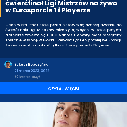
ćwierćfinał Ligi Mistrzów na żywo
w Eurosporcie 1 i Playerze
Orlen Wisła Płock staje przed historyczną szansą awansu do
ćwierćfinału Ligi Mistrzów piłkarzy ręcznych. W fazie playoff
Nafciarze zmierzą się z HBC Nantes. Pierwszy mecz rozegrany
zostanie w środę w Płocku. Rewanż tydzień później we Francji.
Transmisje obu spotkań tylko w Eurosporcie 1 i Playerze.
Łukasz Ropczyński
21 marca 2023, 09:12
(0 komentarzy)
CZYTAJ WIĘCEJ