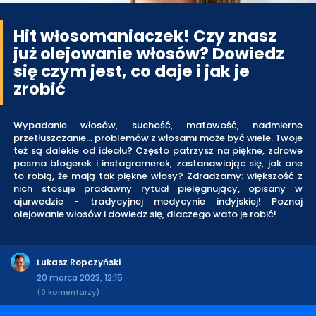
Hit włosomaniaczek! Czy znasz
już olejowanie włosów? Dowiedz
się czym jest, co daje i jak je
zrobić
Wypadanie włosów, suchość, matowość, nadmierne
przetłuszczanie… problemów z włosami może być wiele. Twoje
też są dalekie od ideału? Często patrzysz na piękne, zdrowe
pasma blogerek i instagramerek, zastanawiając się, jak one
to robią, że mają tak piękne włosy? Zdradzamy: większość z
nich stosuje pradawny rytuał pielęgnujący, opisany w
ajurwedzie - tradycyjnej medycynie indyjskiej! Poznaj
olejowanie włosów i dowiedz się, dlaczego wato je robić!
Łukasz Ropczyński
20 marca 2023, 12:15
(0 komentarzy)