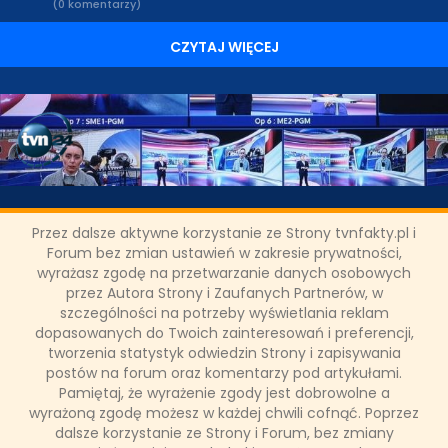
(0 komentarzy)
CZYTAJ WIĘCEJ
Podsumowanie obsługi medialnej
Przez dalsze aktywne korzystanie ze Strony tvnfakty.pl i
TVN24 i TVN24BiS wizyty
Forum bez zmian ustawień w zakresie prywatności,
wyrażasz zgodę na przetwarzanie danych osobowych
prezydenta Joe Bidena
przez Autora Strony i Zaufanych Partnerów, w
szczególności na potrzeby wyświetlania reklam
dopasowanych do Twoich zainteresowań i preferencji,
Wizyta prezydenta USA Joe Bidena w Kijowie i Warszawie była
tworzenia statystyk odwiedzin Strony i zapisywania
historycznym wydarzeniem, które tym samym było
ogromnym przedsięwzięciem dla mediów. TVN24, TVN24BiS,
postów na forum oraz komentarzy pod artykułami.
Fakty TVN na antenie i w internecie (tvn24.pl, TVN24 GO)
Pamiętaj, że wyrażenie zgody jest dobrowolne a
relacjonowały non stop przebieg 3-dniowej wizyty Bidena. I to
wyrażoną zgodę możesz w każdej chwili cofnąć. Poprzez
właśnie antenę TVN i TVN24 wybierali najczęściej widzowie.
dalsze korzystanie ze Strony i Forum, bez zmiany