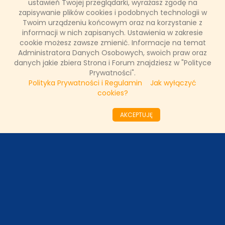
ustawień Twojej przeglądarki, wyrażasz zgodę na
zapisywanie plików cookies i podobnych technologii w
Twoim urządzeniu końcowym oraz na korzystanie z
Łukasz Ropczyński
informacji w nich zapisanych. Ustawienia w zakresie
24 lutego 2023, 12:16
cookie możesz zawsze zmienić. Informacje na temat
(0 komentarzy)
Administratora Danych Osobowych, swoich praw oraz
danych jakie zbiera Strona i Forum znajdziesz w "Polityce
CZYTAJ WIĘCEJ
Prywatności".
Polityka Prywatności i Regulamin
Jak wyłączyć
cookies?
««
«
10
11
12
13
14
15
16
17
18
AKCEPTUJĘ
19
»
»»
ODZIAŁY LOKALNE
PARTNERZY
SONDA