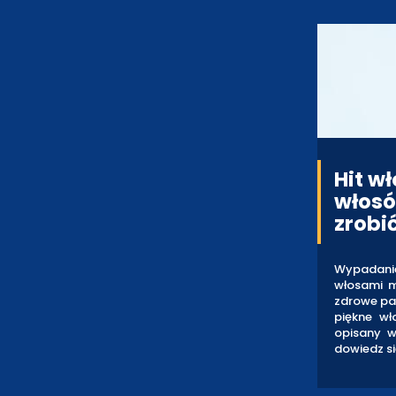
Hit w
włosó
zrobi
Wypadani
włosami m
zdrowe pas
piękne wł
opisany w
dowiedz si