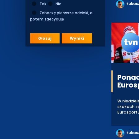
Łukas
Tak
Nie
Zobaczę pierwsze odcinki, a
potem zdecyduję
Głosuj
Wyniki
Ponad
Euros
W niedziel
skokach na
Eurosportu
Łukas