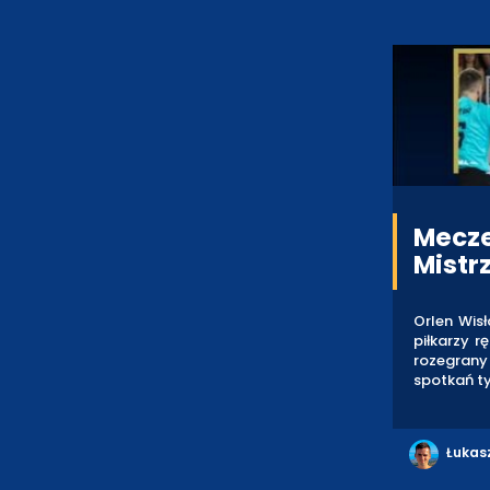
Mecze
Mistr
Orlen Wisł
piłkarzy r
rozegrany 
spotkań ty
Łukas