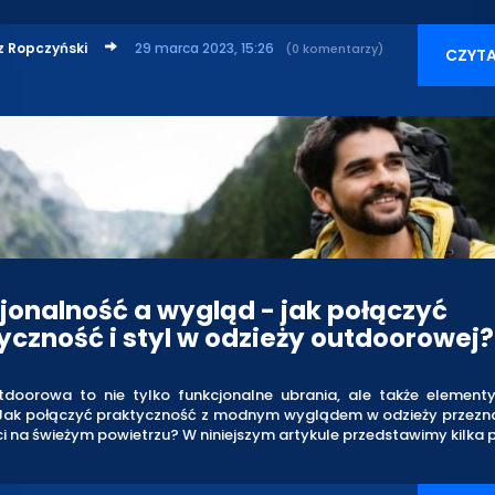
z Ropczyński
29 marca 2023, 15:26
(0 komentarzy)
CZYTA
jonalność a wygląd - jak połączyć
yczność i styl w odzieży outdoorowej?
tdoorowa to nie tylko funkcjonalne ubrania, ale także elemen
i. Jak połączyć praktyczność z modnym wyglądem w odzieży przezn
 na świeżym powietrzu? W niniejszym artykule przedstawimy kilka 