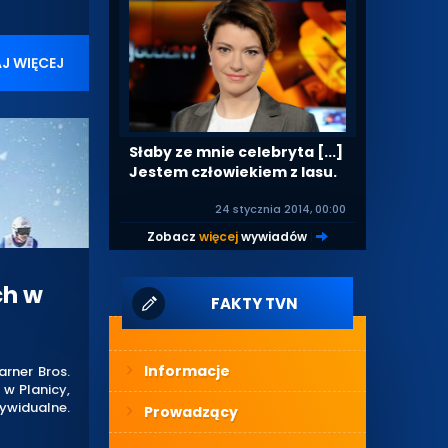
J WIĘCEJ
Słaby ze mnie celebryta [...]
Jestem człowiekiem z lasu.
24 stycznia 2014, 00:00
Zobacz
więcej
wywiadów
|
ch w
FAKTY TVN
Informacje
rner Bros.
 w Planicy,
dywidualne.
Prowadzący