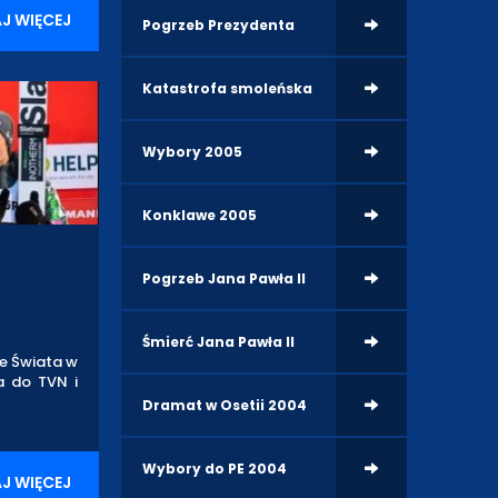
J WIĘCEJ
Pogrzeb Prezydenta
Katastrofa smoleńska
Wybory 2005
Konklawe 2005
Pogrzeb Jana Pawła II
Śmierć Jana Pawła II
ze Świata w
ła do TVN i
Dramat w Osetii 2004
Wybory do PE 2004
J WIĘCEJ