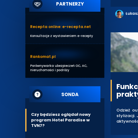
PARTNERZY
Łukas
Recepta online: e-recepta.net
Konsultacje z wystawieniem e-recepty
Rankomat.pl
Porównywarka ubezpieczeń OC, AC,
nieruchomości i podróży
Funkc
prakt
SONDA
Odzież ou
Czy będziesz oglądał nowy
stylizacj
program Hotel Paradise w
aktywności
TVN7?