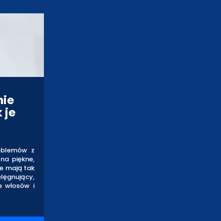
nie
 je
oblemów z
na piękne,
że mają tak
lęgnujący,
e włosów i