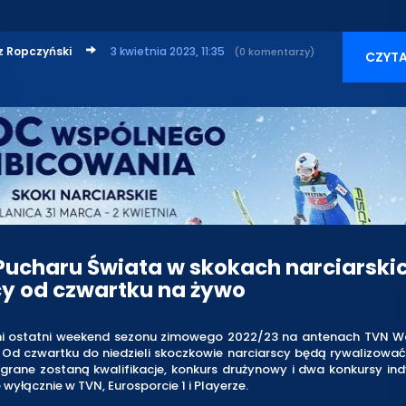
z Ropczyński
3 kwietnia 2023, 11:35
(0 komentarzy)
CZYTA
 Pucharu Świata w skokach narciarski
cy od czwartku na żywo
i ostatni weekend sezonu zimowego 2022/23 na antenach TVN Wa
 Od czwartku do niedzieli skoczkowie narciarscy będą rywalizować
grane zostaną kwalifikacje, konkurs drużynowy i dwa konkursy in
 wyłącznie w TVN, Eurosporcie 1 i Playerze.