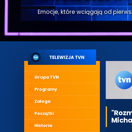
Emocje, które wciągają od pierwsze
TELEWIZJA TVN
Grupa TVN
Programy
Załoga
"Rozm
Początki
Micha
Historia