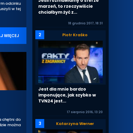
Jeśli rozmawiamy o sferze
ym odcinku
marzeń, to rzeczywiście
szyli w tej
chciałbym żyć z...
18 grudnia 2017, 18:31
2
Piotr Kraśko
J WIĘCEJ
Jest dla mnie bardzo
imponujące, jak szybko w
TVN24 jest...
17 sierpnia 2016, 13:20
 chętni do
3
Katarzyna Werner
dzie można