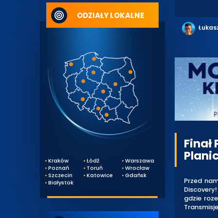
ODZIAŁY LOKALNE
Łukas
Finał
Plani
Kraków
Łódź
Warszawa
Poznań
Toruń
Wrocław
Szczecin
Katowice
Gdańsk
Przed nam
Białystok
Discovery!
gdzie roze
Transmisje