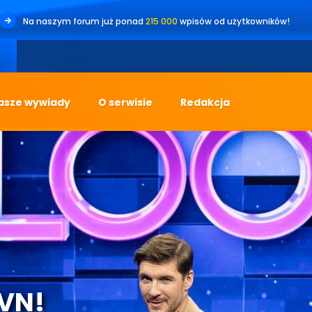
Na naszym forum już ponad
215 000
wpisów od użytkowników!
•
Jesteś 
asze wywiady
O serwisie
Redakcja
TVN!