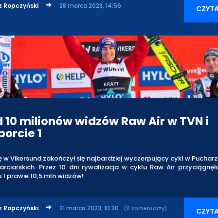
z Ropczyński
28 marca 2023, 14:56
CZYTA
 10 milionów widzów Raw Air w TVN i
porcie 1
ę w Vikersund zakończył się najbardziej wyczerpujący cykl w Puchar
rciarskich. Przez 10 dni rywalizacja w cyklu Raw Air przyciągnę
 1 prawie 10,5 mln widzów!
z Ropczyński
21 marca 2023, 10:30
(0 komentarzy)
CZYTA