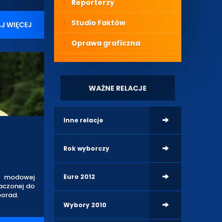
Reporterzy
Studio Faktów
J WIĘCEJ
Oprawa graficzna
WAŻNE RELACJE
Inne relacje
Rok wyborczy
ty modowej
Euro 2012
aczonej do
porad.
Wybory 2010