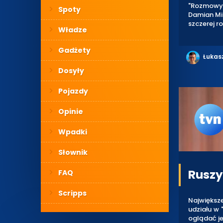
"Rozmowy 
Spoty
Damian Mic
szczerej r
Władze
Gadżety
Łukas
Dosyły
Pojazdy
Opinie
Wpadki
Słownik
Ruszył
FAQ
Scripps
Największ
udziału w
oglądać je