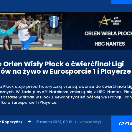
 Orlen Wisły Płock o ćwierćfinał Ligi
zów na żywo w Eurosporcie 1 i Playerze
a Płock staje przed historyczną szansą awansu do ćwierćfinału Li
ęcznych. W fazie playoff Nafciarze zmierzą się z HBC Nantes. Pi
zostanie w środę w Płocku. Rewanż tydzień później we Francji. Tra
lko w Eurosporcie 1 i Playerze.
z Ropczyński
21 marca 2023, 09:12
(0 komentarzy)
CZYTA