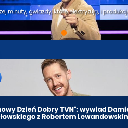
j minuty, gwiazdy, które elektryzują, i produkcj
owy Dzień Dobry TVN": wywiad Dam
łowskiego z Robertem Lewandowski