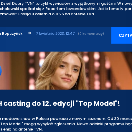
Dzień Dobry TVN" to cykl wywiadów z wyjątkowymi gośćmi. W now
hałowski spotkał się z Robertem Lewandowskim. Jakie tematy poru
ozmowie? Emisja 8 kwietnia o 11:25 na antenie TVN.
z Ropczyński
7 kwietnia 2023, 12:47
(0 komentarzy)
CZYTA
 casting do 12. edycji "Top Model"!
e modowe show w Polsce powraca z nowym sezonem. Od 30 marca
 "Top Model" mogą wysyłać zgłoszenia. Nowe odcinki programu bę
sienią na antenie TVN.