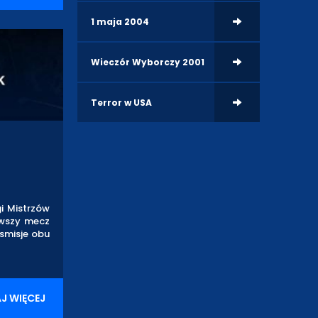
1 maja 2004
Wieczór Wyborczy 2001
Terror w USA
gi Mistrzów
erwszy mecz
nsmisje obu
J WIĘCEJ