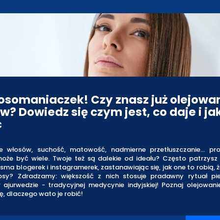
łosomaniaczek! Czy znasz już olejowa
w? Dowiedz się czym jest, co daje i jak
ć
e włosów, suchość, matowość, nadmierne przetłuszczanie… pr
oże być wiele. Twoje też są dalekie od ideału? Często patrzysz 
ma blogerek i instagramerek, zastanawiając się, jak one to robią, 
osy? Zdradzamy: większość z nich stosuje pradawny rytuał pie
 ajurwedzie - tradycyjnej medycynie indyjskiej! Poznaj olejowani
ę, dlaczego wato je robić!