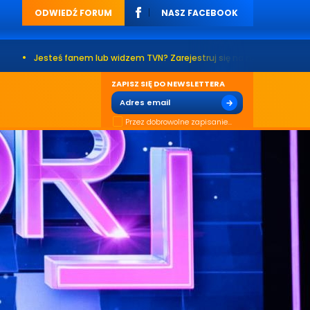
ODWIEDŹ FORUM
NASZ FACEBOOK
fanem lub widzem TVN? Zarejestruj się na naszym forum. Już ponad 200 t
ZAPISZ SIĘ DO NEWSLETTERA
Przez dobrowolne zapisanie...