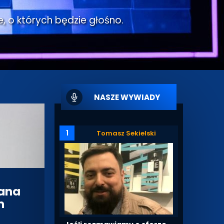
e, o których będzie głośno.
NASZE WYWIADY
1
Tomasz Sekielski
iana
m