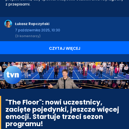
z przepisami.
Łukasz Ropczyński
7 października 2025, 10:30
(0 komentarzy)
CZYTAJ WIĘCEJ
"The Floor": nowi uczestnicy,
zacięte pojedynki, jeszcze więcej
emocji. Startuje trzeci sezon
programu!