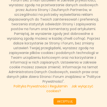
Forum bez zmian ustawień w zakresie prywatności,
w sierpniu 2025 r.
wyrażasz zgodę na przetwarzanie danych osobowych
przez Autora Strony i Zaufanych Partnerów, w
szczególności na potrzeby wyświetlania reklam
W minionym miesiącu główny kanał TVN po raz kolejny
dopasowanych do Twoich zainteresowań i preferencji,
utrzymał pozycję lidera w zestawieniu Big5, czyli tradycyjnie
tworzenia statystyk odwiedzin Strony i zapisywania
największych stacji telewizyjnych w Polsce, dzięki udziałowi na
poziomie ponad 7,2% w widowni komercyjnej. Niesamowite
postów na forum oraz komentarzy pod artykułami.
wyniki zanotowała także stacja TVN7, która awansowała na
Pamiętaj, że wyrażenie zgody jest dobrowolne a
trzecie miejsce zestawienia z udziałem ponad 4,5% w grupie
wyrażoną zgodę możesz w każdej chwili cofnąć. Poprzez
widzów 20-54, notując imponujący wzrost o 8,6% rok do roku.
dalsze korzystanie ze Strony i Forum, bez zmiany
ustawień Twojej przeglądarki, wyrażasz zgodę na
zapisywanie plików cookies i podobnych technologii w
Twoim urządzeniu końcowym oraz na korzystanie z
Łukasz Ropczyński
informacji w nich zapisanych. Ustawienia w zakresie
2 września 2025, 10:14
cookie możesz zawsze zmienić. Informacje na temat
(0 komentarzy)
Administratora Danych Osobowych, swoich praw oraz
danych jakie zbiera Strona i Forum znajdziesz w "Polityce
CZYTAJ WIĘCEJ
Prywatności".
Polityka Prywatności i Regulamin
Jak wyłączyć
cookies?
««
«
1
2
3
4
5
6
7
8
9
10
»
AKCEPTUJĘ
»»