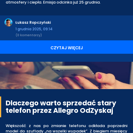
atmosfery i ciepła. Emisja odcinka już 25 grudnia.
Łukasz Ropczyński
1 grudnia 2025, 09:14
(0 komentarzy)
CZYTAJ WIĘCEJ
Dlaczego warto sprzedać stary
telefon przez Allegro OdZyskaj
Większość z nas po zmianie telefonu odkłada poprzedni
model do szuflady „na wszelki wypadek”. Z biegiem miesięcy