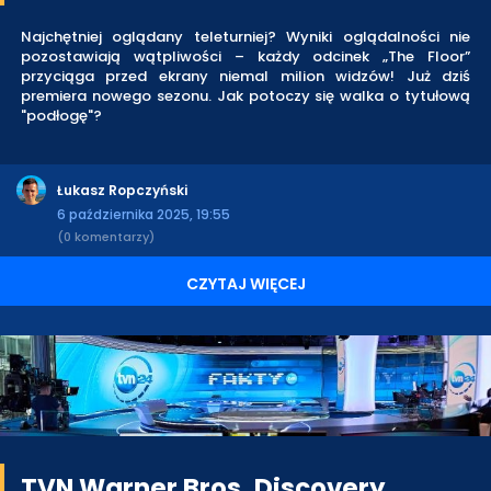
Najchętniej oglądany teleturniej? Wyniki oglądalności nie
pozostawiają wątpliwości – każdy odcinek „The Floor”
przyciąga przed ekrany niemal milion widzów! Już dziś
premiera nowego sezonu. Jak potoczy się walka o tytułową
"podłogę"?
Łukasz Ropczyński
6 października 2025, 19:55
(0 komentarzy)
CZYTAJ WIĘCEJ
TVN Warner Bros. Discovery