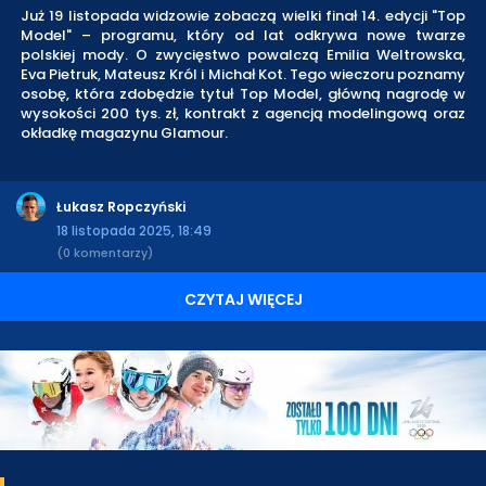
Już 19 listopada widzowie zobaczą wielki finał 14. edycji "Top
Model" – programu, który od lat odkrywa nowe twarze
polskiej mody. O zwycięstwo powalczą Emilia Weltrowska,
Eva Pietruk, Mateusz Król i Michał Kot. Tego wieczoru poznamy
osobę, która zdobędzie tytuł Top Model, główną nagrodę w
wysokości 200 tys. zł, kontrakt z agencją modelingową oraz
okładkę magazynu Glamour.
Łukasz Ropczyński
18 listopada 2025, 18:49
(0 komentarzy)
CZYTAJ WIĘCEJ