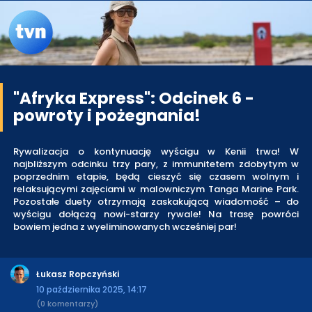
"Afryka Express": Odcinek 6 -
powroty i pożegnania!
Rywalizacja o kontynuację wyścigu w Kenii trwa! W
najbliższym odcinku trzy pary, z immunitetem zdobytym w
poprzednim etapie, będą cieszyć się czasem wolnym i
relaksującymi zajęciami w malowniczym Tanga Marine Park.
Pozostałe duety otrzymają zaskakującą wiadomość – do
wyścigu dołączą nowi-starzy rywale! Na trasę powróci
bowiem jedna z wyeliminowanych wcześniej par!
Łukasz Ropczyński
10 października 2025, 14:17
(0 komentarzy)