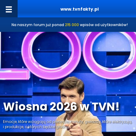
www.tvnfakty.pl
Na naszym forum już ponad
215 000
wpisów od użytkowników!
Wiosna 2026 w TVN!
Emocje, które wciągają od pierwszej minuty, gwiazdy, które elektryzują,
i produkcje, o których będzie głośno.