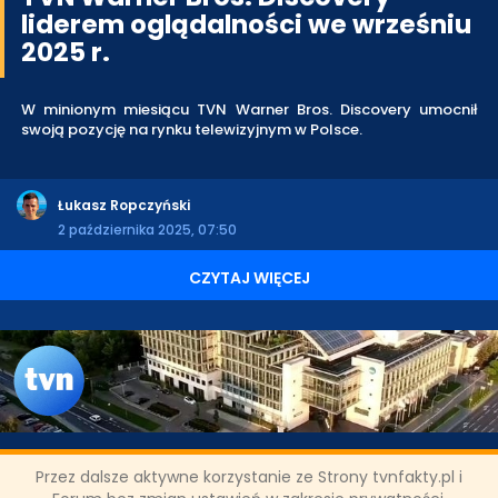
liderem oglądalności we wrześniu
2025 r.
W minionym miesiącu TVN Warner Bros. Discovery umocnił
swoją pozycję na rynku telewizyjnym w Polsce.
Łukasz Ropczyński
2 października 2025, 07:50
CZYTAJ WIĘCEJ
Przez dalsze aktywne korzystanie ze Strony tvnfakty.pl i
Kanały TVN liderami oglądalności