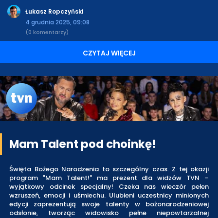
Łukasz Ropczyński
4 grudnia 2025, 09:08
(0 komentarzy)
CZYTAJ WIĘCEJ
Mam Talent pod choinkę!
Święta Bożego Narodzenia to szczególny czas. Z tej okazji
program "Mam Talent!" ma prezent dla widzów TVN –
wyjątkowy odcinek specjalny! Czeka nas wieczór pełen
wzruszeń, emocji i uśmiechu. Ulubieni uczestnicy minionych
edycji zaprezentują swoje talenty w bożonarodzeniowej
odsłonie, tworząc widowisko pełne niepowtarzalnej