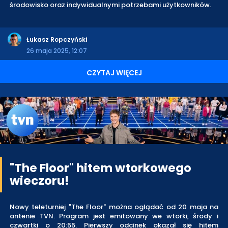
środowisko oraz indywidualnymi potrzebami użytkowników.
Łukasz Ropczyński
26 maja 2025, 12:07
CZYTAJ WIĘCEJ
"The Floor" hitem wtorkowego
wieczoru!
Nowy teleturniej "The Floor" można oglądać od 20 maja na
antenie TVN. Program jest emitowany we wtorki, środy i
czwartki o 20:55. Pierwszy odcinek okazał się hitem