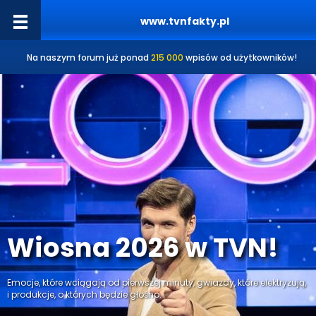
www.tvnfakty.pl
Na naszym forum już ponad
215 000
wpisów od użytkowników!
Wiosna 2026 w TVN!
Emocje, które wciągają od pierwszej minuty, gwiazdy, które elektryzują,
i produkcje, o których będzie głośno.