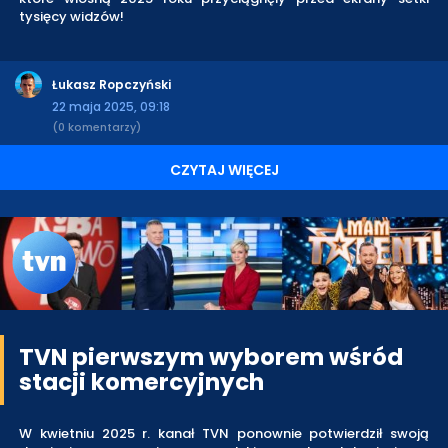
tysięcy widzów!
Łukasz Ropczyński
22 maja 2025, 09:18
(0 komentarzy)
CZYTAJ WIĘCEJ
TVN pierwszym wyborem wśród
stacji komercyjnych
W kwietniu 2025 r. kanał TVN ponownie potwierdził swoją