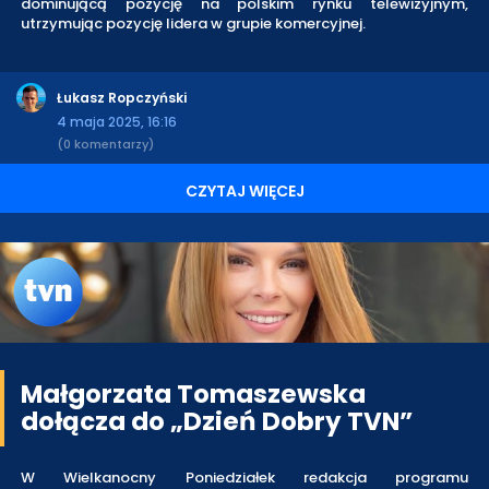
dominującą pozycję na polskim rynku telewizyjnym,
utrzymując pozycję lidera w grupie komercyjnej.
Łukasz Ropczyński
4 maja 2025, 16:16
(0 komentarzy)
CZYTAJ WIĘCEJ
Małgorzata Tomaszewska
dołącza do „Dzień Dobry TVN”
W Wielkanocny Poniedziałek redakcja programu