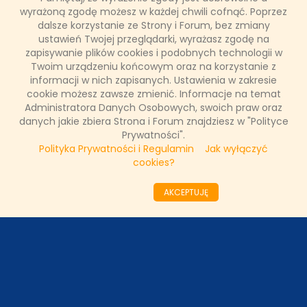
wyrażoną zgodę możesz w każdej chwili cofnąć. Poprzez
Łukasz Ropczyński
dalsze korzystanie ze Strony i Forum, bez zmiany
15 marca 2025, 11:17
ustawień Twojej przeglądarki, wyrażasz zgodę na
(0 komentarzy)
zapisywanie plików cookies i podobnych technologii w
Twoim urządzeniu końcowym oraz na korzystanie z
CZYTAJ WIĘCEJ
informacji w nich zapisanych. Ustawienia w zakresie
cookie możesz zawsze zmienić. Informacje na temat
Administratora Danych Osobowych, swoich praw oraz
danych jakie zbiera Strona i Forum znajdziesz w "Polityce
««
«
1
2
3
4
5
6
7
8
9
10
»
Prywatności".
»»
Polityka Prywatności i Regulamin
Jak wyłączyć
cookies?
ODZIAŁY LOKALNE
AKCEPTUJĘ
PARTNERZY
SONDA