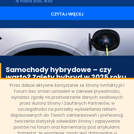
15 marca 2025, 18:55
CZYTAJ WIĘCEJ
Samochody hybrydowe – czy
warto? Zalety hybryd w 2025 roku
Przez dalsze aktywne korzystanie ze Strony tvnfakty.pl i
Forum bez zmian ustawień w zakresie prywatności,
Samochody hybrydowe, łączące w sobie zalety napędu
wyrażasz zgodę na przetwarzanie danych osobowych
spalinowego i elektrycznego, zyskują na popularności w 2025
przez Autora Strony i Zaufanych Partnerów, w
roku. W obliczu rosnących cen paliw, zaostrzających się norm
emisji spalin oraz większej świadomości ekologicznej, coraz
szczególności na potrzeby wyświetlania reklam
więcej kierowców rozważa wybór hybrydy zamiast
dopasowanych do Twoich zainteresowań i preferencji,
tradycyjnego auta spalinowego.
tworzenia statystyk odwiedzin Strony i zapisywania
postów na forum oraz komentarzy pod artykułami.
Pamiętaj, że wyrażenie zgody jest dobrowolne a