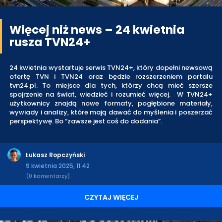
Więcej niż news – 24 kwietnia
rusza TVN24+
24 kwietnia wystartuje serwis TVN24+, który dopełni newsową
ofertę TVN i TVN24 oraz będzie rozszerzeniem portalu
tvn24.pl. To miejsce dla tych, którzy chcą mieć szersze
spojrzenie na świat, wiedzieć i rozumieć więcej. W TVN24+
użytkownicy znajdą nowe formaty, pogłębione materiały,
wywiady i analizy, które mają dawać do myślenia i poszerzać
perspektywę. Bo “zawsze jest coś do dodania”.
Łukasz Ropczyński
9 kwietnia 2025, 11:42
(0 komentarzy)
CZYTAJ WIĘCEJ