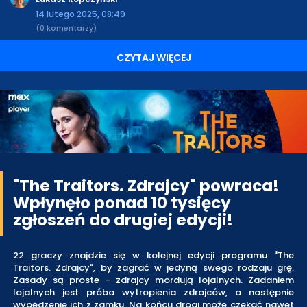
14 lutego 2025, 08:49
(0 komentarzy)
CZYTAJ WIĘCEJ
"The Traitors. Zdrajcy" powraca!
Wpłynęło ponad 10 tysięcy
zgłoszeń do drugiej edycji!
22 graczy znajdzie się w kolejnej edycji programu "The
Traitors. Zdrajcy", by zagrać w jedyną swego rodzaju grę.
Zasady są proste – zdrajcy mordują lojalnych. Zadaniem
lojalnych jest próba wytropienia zdrajców, a następnie
wypędzenie ich z zamku. Na końcu drogi może czekać nawet