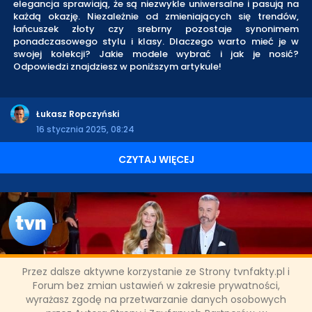
elegancja sprawiają, że są niezwykle uniwersalne i pasują na
każdą okazję. Niezależnie od zmieniających się trendów,
łańcuszek złoty czy srebrny pozostaje synonimem
ponadczasowego stylu i klasy. Dlaczego warto mieć je w
swojej kolekcji? Jakie modele wybrać i jak je nosić?
Odpowiedzi znajdziesz w poniższym artykule!
Łukasz Ropczyński
16 stycznia 2025, 08:24
CZYTAJ WIĘCEJ
Przez dalsze aktywne korzystanie ze Strony tvnfakty.pl i
"Wspólne kolędowanie" - wigilijny
Forum bez zmian ustawień w zakresie prywatności,
wyrażasz zgodę na przetwarzanie danych osobowych
koncert w TVN