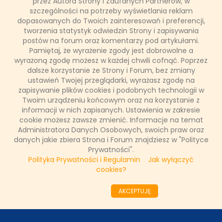
przez Autora Strony i Zaufanych Partnerów, w
szczególności na potrzeby wyświetlania reklam
dopasowanych do Twoich zainteresowań i preferencji,
Telewizja TVN przygotowała dla Widzów wyjątkowe
tworzenia statystyk odwiedzin Strony i zapisywania
bożonarodzeniowe wydarzenie, które przeniesie ich w
magiczny klimat świąt. 24 grudnia o godz. 15:05 wprost z
postów na forum oraz komentarzy pod artykułami.
Kontrkatedry Matki Bożej Zwycięskiej na warszawskim
Pamiętaj, że wyrażenie zgody jest dobrowolne a
Grochowie TVN zaprasza na wspólne kolędowanie z udziałem
wyrażoną zgodę możesz w każdej chwili cofnąć. Poprzez
znamienitych artystów.
dalsze korzystanie ze Strony i Forum, bez zmiany
ustawień Twojej przeglądarki, wyrażasz zgodę na
zapisywanie plików cookies i podobnych technologii w
Twoim urządzeniu końcowym oraz na korzystanie z
Łukasz Ropczyński
informacji w nich zapisanych. Ustawienia w zakresie
18 grudnia 2024, 13:52
cookie możesz zawsze zmienić. Informacje na temat
(0 komentarzy)
Administratora Danych Osobowych, swoich praw oraz
danych jakie zbiera Strona i Forum znajdziesz w "Polityce
CZYTAJ WIĘCEJ
Prywatności".
Polityka Prywatności i Regulamin
Jak wyłączyć
cookies?
««
«
1
2
3
4
5
6
7
8
9
10
»
AKCEPTUJĘ
»»
ODZIAŁY LOKALNE