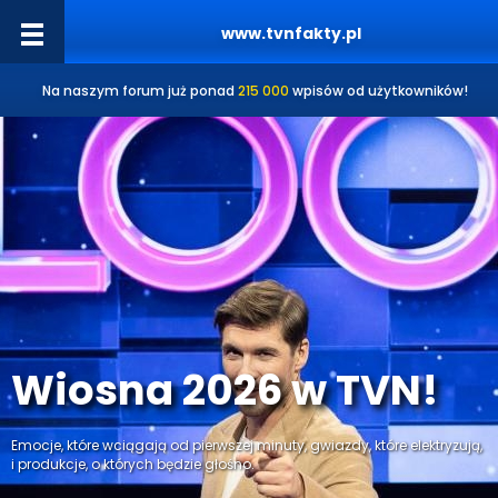
www.tvnfakty.pl
Na naszym forum już ponad
215 000
wpisów od użytkowników!
Wiosna 2026 w TVN!
Emocje, które wciągają od pierwszej minuty, gwiazdy, które elektryzują,
i produkcje, o których będzie głośno.