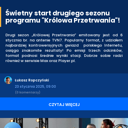
Świetny start drugiego sezonu
programu "Królowa Przetrwania"!
Drugi sezon „Królowej Przetrwania” emitowany jest od 6
stycznia br. na antenie TVN7. Popularny format, z udziałem
najbardziej kontrowersyjnych gwiazd polskiego Internetu,
osiąga znakomite rezultaty! Po emisji trzech odcinków,
format podnosi średnie wyniki stacji. Dobrze sobie radzi
również w serwisie Max oraz Player.pl.
Łukasz Ropczyński
23 stycznia 2025, 09:00
(0 komentarzy)
CZYTAJ WIĘCEJ