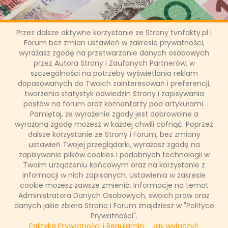
Przez dalsze aktywne korzystanie ze Strony tvnfakty.pl i
Forum bez zmian ustawień w zakresie prywatności,
Poznamy koszty ubezpieczenia
wyrażasz zgodę na przetwarzanie danych osobowych
przez Autora Strony i Zaufanych Partnerów, w
na życie
szczególności na potrzeby wyświetlania reklam
dopasowanych do Twoich zainteresowań i preferencji,
tworzenia statystyk odwiedzin Strony i zapisywania
W sejmie właśnie leży ustawa o dystrybucji ubezpieczeń. W
postów na forum oraz komentarzy pod artykułami.
myśl przygotowywanej nowelizacji towarzystwa
ubezpieczeniowe będą miały obowiązek poinformowania
Pamiętaj, że wyrażenie zgody jest dobrowolne a
klienta o marży otrzymywanej od konkretnej firmy
wyrażoną zgodę możesz w każdej chwili cofnąć. Poprzez
ubezpieczeniowej. Czy zyskają na tym klienci? Jakie jeszcze
dalsze korzystanie ze Strony i Forum, bez zmiany
branże muszą klarownie przedstawiać swoją ofertę?
ustawień Twojej przeglądarki, wyrażasz zgodę na
zapisywanie plików cookies i podobnych technologii w
Twoim urządzeniu końcowym oraz na korzystanie z
informacji w nich zapisanych. Ustawienia w zakresie
Łukasz Ropczyński
cookie możesz zawsze zmienić. Informacje na temat
25 września 2017, 14:11
Administratora Danych Osobowych, swoich praw oraz
danych jakie zbiera Strona i Forum znajdziesz w "Polityce
CZYTAJ WIĘCEJ
Prywatności".
Polityka Prywatności i Regulamin
Jak wyłączyć