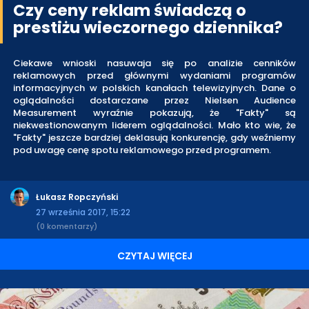
Czy ceny reklam świadczą o
prestiżu wieczornego dziennika?
Ciekawe wnioski nasuwaja się po analizie cenników
reklamowych przed głównymi wydaniami programów
informacyjnych w polskich kanałach telewizyjnych. Dane o
oglądalności dostarczane przez Nielsen Audience
Measurement wyraźnie pokazują, że "Fakty" są
niekwestionowanym liderem oglądalności. Mało kto wie, że
"Fakty" jeszcze bardziej deklasują konkurencję, gdy weźniemy
pod uwagę cenę spotu reklamowego przed programem.
Łukasz Ropczyński
27 września 2017, 15:22
(0 komentarzy)
CZYTAJ WIĘCEJ