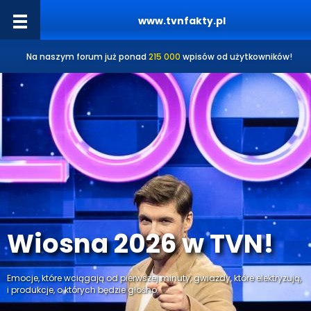
www.tvnfakty.pl
Na naszym forum już ponad
215 000
wpisów od użytkowników!
Wiosna 2026 w TVN!
Emocje, które wciągają od pierwszej minuty, gwiazdy, które elektryzują,
i produkcje, o których będzie głośno.