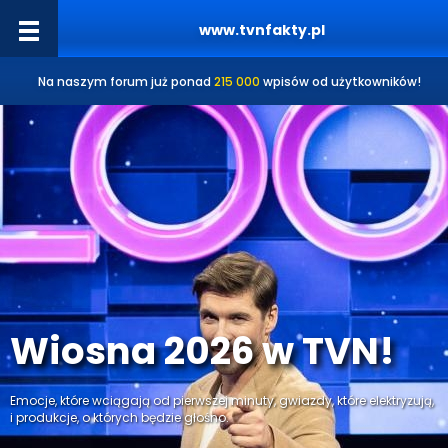
www.tvnfakty.pl
Na naszym forum już ponad
215 000
wpisów od użytkowników!
Wiosna 2026 w TVN!
Emocje, które wciągają od pierwszej minuty, gwiazdy, które elektryzują,
i produkcje, o których będzie głośno.