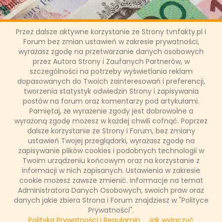
Przez dalsze aktywne korzystanie ze Strony tvnfakty.pl i
Forum bez zmian ustawień w zakresie prywatności,
Poznamy koszty ubezpieczenia
wyrażasz zgodę na przetwarzanie danych osobowych
przez Autora Strony i Zaufanych Partnerów, w
na życie
szczególności na potrzeby wyświetlania reklam
dopasowanych do Twoich zainteresowań i preferencji,
tworzenia statystyk odwiedzin Strony i zapisywania
W sejmie właśnie leży ustawa o dystrybucji ubezpieczeń. W
postów na forum oraz komentarzy pod artykułami.
myśl przygotowywanej nowelizacji towarzystwa
ubezpieczeniowe będą miały obowiązek poinformowania
Pamiętaj, że wyrażenie zgody jest dobrowolne a
klienta o marży otrzymywanej od konkretnej firmy
wyrażoną zgodę możesz w każdej chwili cofnąć. Poprzez
ubezpieczeniowej. Czy zyskają na tym klienci? Jakie jeszcze
dalsze korzystanie ze Strony i Forum, bez zmiany
branże muszą klarownie przedstawiać swoją ofertę?
ustawień Twojej przeglądarki, wyrażasz zgodę na
zapisywanie plików cookies i podobnych technologii w
Twoim urządzeniu końcowym oraz na korzystanie z
informacji w nich zapisanych. Ustawienia w zakresie
Łukasz Ropczyński
cookie możesz zawsze zmienić. Informacje na temat
25 września 2017, 14:11
Administratora Danych Osobowych, swoich praw oraz
danych jakie zbiera Strona i Forum znajdziesz w "Polityce
CZYTAJ WIĘCEJ
Prywatności".
Polityka Prywatności i Regulamin
Jak wyłączyć