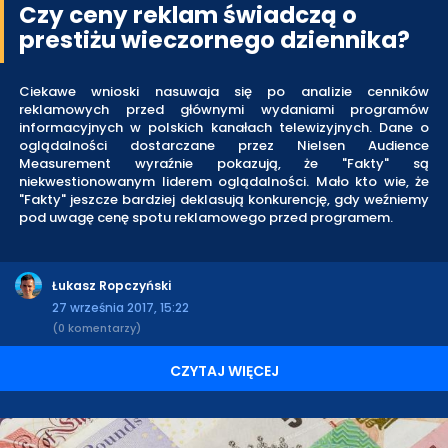
Czy ceny reklam świadczą o
prestiżu wieczornego dziennika?
Ciekawe wnioski nasuwaja się po analizie cenników
reklamowych przed głównymi wydaniami programów
informacyjnych w polskich kanałach telewizyjnych. Dane o
oglądalności dostarczane przez Nielsen Audience
Measurement wyraźnie pokazują, że "Fakty" są
niekwestionowanym liderem oglądalności. Mało kto wie, że
"Fakty" jeszcze bardziej deklasują konkurencję, gdy weźniemy
pod uwagę cenę spotu reklamowego przed programem.
Łukasz Ropczyński
27 września 2017, 15:22
(0 komentarzy)
CZYTAJ WIĘCEJ