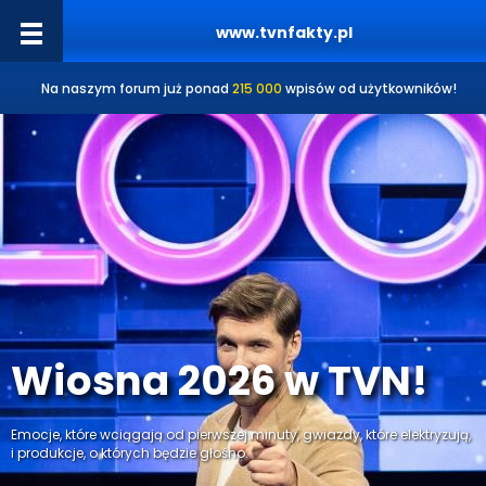
www.tvnfakty.pl
Na naszym forum już ponad
215 000
wpisów od użytkowników!
Wiosna 2026 w TVN!
Emocje, które wciągają od pierwszej minuty, gwiazdy, które elektryzują,
i produkcje, o których będzie głośno.