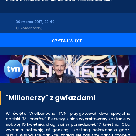
30 marca 2017, 22:40
(0 komentarzy)
CZYTAJ WIĘCEJ
"Milionerzy" z gwiazdami
W święta Wielkanocne TVN przygotował dwa specjalne
odcinki "Milionerów". Pierwszy z nich wyemitowany zostanie w
sobotę 15 kwietnia, drugi zaś w poniedziałek 17 kwietnia. Oba
wydania potrwają aż godzinę i zostaną pokazane o godz.
20:00. Wśród zawodników znajdą się zaś trzy pary złożone z