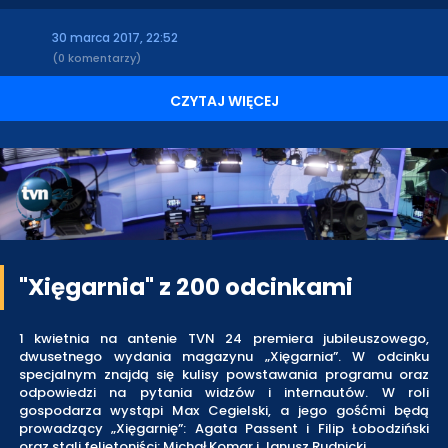
30 marca 2017, 22:52
(0 komentarzy)
CZYTAJ WIĘCEJ
"Xięgarnia" z 200 odcinkami
1 kwietnia na antenie TVN 24 premiera jubileuszowego,
dwusetnego wydania magazynu „Xięgarnia”. W odcinku
specjalnym znajdą się kulisy powstawania programu oraz
odpowiedzi na pytania widzów i internautów. W roli
gospodarza wystąpi Max Cegielski, a jego gośćmi będą
prowadzący „Xięgarnię”: Agata Passent i Filip Łobodziński
oraz stali felietoniści: Michał Komar i Janusz Rudnicki.