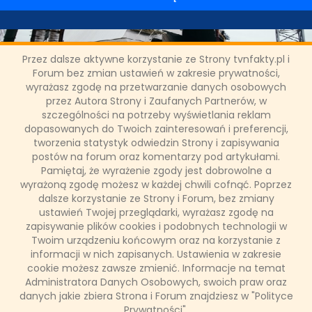
Przez dalsze aktywne korzystanie ze Strony tvnfakty.pl i
Forum bez zmian ustawień w zakresie prywatności,
wyrażasz zgodę na przetwarzanie danych osobowych
przez Autora Strony i Zaufanych Partnerów, w
szczególności na potrzeby wyświetlania reklam
"Powrót do Czarnobyla" w TVN
dopasowanych do Twoich zainteresowań i preferencji,
Turbo
tworzenia statystyk odwiedzin Strony i zapisywania
postów na forum oraz komentarzy pod artykułami.
Pamiętaj, że wyrażenie zgody jest dobrowolne a
Jacek Podemski wraz z ekipą TVN Turbo powraca do
wyrażoną zgodę możesz w każdej chwili cofnąć. Poprzez
Czarnobyla. Będą świadkami nowego etapu w historii tego
dalsze korzystanie ze Strony i Forum, bez zmiany
miejsca.
ustawień Twojej przeglądarki, wyrażasz zgodę na
zapisywanie plików cookies i podobnych technologii w
Twoim urządzeniu końcowym oraz na korzystanie z
informacji w nich zapisanych. Ustawienia w zakresie
14 marca 2017, 23:46
cookie możesz zawsze zmienić. Informacje na temat
(0 komentarzy)
Administratora Danych Osobowych, swoich praw oraz
danych jakie zbiera Strona i Forum znajdziesz w "Polityce
CZYTAJ WIĘCEJ
Prywatności".