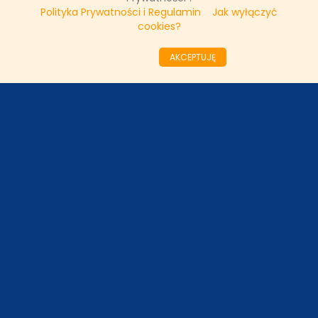
Polityka Prywatności i Regulamin
Jak wyłączyć
cookies?
««
«
71
72
73
74
75
76
77
78
79
AKCEPTUJĘ
80
»
»»
ODZIAŁY LOKALNE
PARTNERZY
SONDA
NASZE WYWIADY
FAKTY TVN