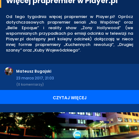
Więcej prapremier w Player.pl
Od tego tygodnia więcej prapremier w Player.pl! Oprócz
dotychczasowych prapremier seriali „Na Wspólnej” oraz
„Belle Epoque” i reality show „Żony Hollywood” (we
wspomnianych przypadkach po emisji odcinka w telewizji na
Player.pl dostępny jest kolejny odcinek) dołączają w nieco
innej formie prapremiery „Kuchennych rewolucji”, „Drugiej
szansy” oraz „Kuby Wojewódzkiego”.
Mateusz Bugajski
23 marca 2017, 21:03
(0 komentarzy)
CZYTAJ WIĘCEJ