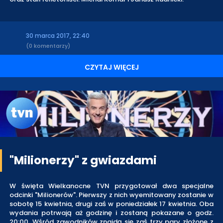
30 marca 2017, 22:40
(0 komentarzy)
CZYTAJ WIĘCEJ
"Milionerzy" z gwiazdami
W święta Wielkanocne TVN przygotował dwa specjalne
odcinki "Milionerów". Pierwszy z nich wyemitowany zostanie w
sobotę 15 kwietnia, drugi zaś w poniedziałek 17 kwietnia. Oba
wydania potrwają aż godzinę i zostaną pokazane o godz.
20:00. Wśród zawodników znajdą się zaś trzy pary złożone z