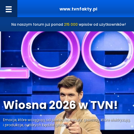
www.tvnfakty.pl
Na naszym forum już ponad
215 000
wpisów od użytkowników!
Wiosna 2026 w TVN!
Emocje, które wciągają od pierwszej minuty, gwiazdy, które elektryzują,
i produkcje, o których będzie głośno.