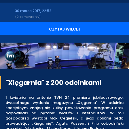
30 marca 2017, 22:52
(0 komentarzy)
CZYTAJ WIĘCEJ
"Xięgarnia" z 200 odcinkami
1 kwietnia na antenie TVN 24 premiera jubileuszowego,
dwusetnego wydania magazynu „Xięgarnia”. W odcinku
specjalnym znajdą się kulisy powstawania programu oraz
odpowiedzi na pytania widzów i internautów. W roli
gospodarza wystąpi Max Cegielski, a jego gośćmi będą
prowadzący „Xięgarnię”: Agata Passent i Filip Łobodziński
oraz stali felietoniści: Michał Komar i Janusz Rudnicki.