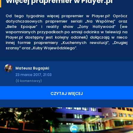
Więcej prapremier w Player.pl
Od tego tygodnia więcej prapremier w Player.pl! Oprócz
dotychczasowych prapremier seriali „Na Wspólnej” oraz
„Belle Epoque” i reality show „Żony Hollywood” (we
wspomnianych przypadkach po emisji odcinka w telewizji na
Player.pl dostępny jest kolejny odcinek) dołączają w nieco
innej formie prapremiery „Kuchennych rewolucji”, „Drugiej
szansy” oraz „Kuby Wojewódzkiego”.
Mateusz Bugajski
23 marca 2017, 21:03
(0 komentarzy)
CZYTAJ WIĘCEJ