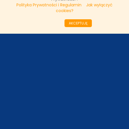
Polityka Prywatności i Regulamin
Jak wyłączyć
cookies?
««
«
71
72
73
74
75
76
77
78
79
AKCEPTUJĘ
80
»
»»
ODZIAŁY LOKALNE
PARTNERZY
SONDA
NASZE WYWIADY
FAKTY TVN