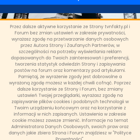
Przez dalsze aktywne korzystanie ze Strony tvnfakty.pl i
Forum bez zmian ustawień w zakresie prywatności,
wyrażasz zgodę na przetwarzanie danych osobowych
przez Autora Strony i Zaufanych Partnerów, w
szczególności na potrzeby wyświetlania reklam
"Powrót do Czarnobyla" w TVN
dopasowanych do Twoich zainteresowań i preferencji,
Turbo
tworzenia statystyk odwiedzin Strony i zapisywania
postów na forum oraz komentarzy pod artykułami.
Pamiętaj, że wyrażenie zgody jest dobrowolne a
Jacek Podemski wraz z ekipą TVN Turbo powraca do
wyrażoną zgodę możesz w każdej chwili cofnąć. Poprzez
Czarnobyla. Będą świadkami nowego etapu w historii tego
dalsze korzystanie ze Strony i Forum, bez zmiany
miejsca.
ustawień Twojej przeglądarki, wyrażasz zgodę na
zapisywanie plików cookies i podobnych technologii w
Twoim urządzeniu końcowym oraz na korzystanie z
informacji w nich zapisanych. Ustawienia w zakresie
14 marca 2017, 23:46
cookie możesz zawsze zmienić. Informacje na temat
(0 komentarzy)
Administratora Danych Osobowych, swoich praw oraz
danych jakie zbiera Strona i Forum znajdziesz w "Polityce
CZYTAJ WIĘCEJ
Prywatności".