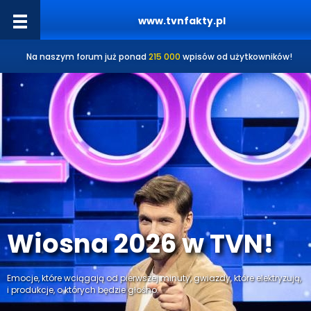
www.tvnfakty.pl
Na naszym forum już ponad
215 000
wpisów od użytkowników!
Wiosna 2026 w TVN!
Emocje, które wciągają od pierwszej minuty, gwiazdy, które elektryzują,
i produkcje, o których będzie głośno.