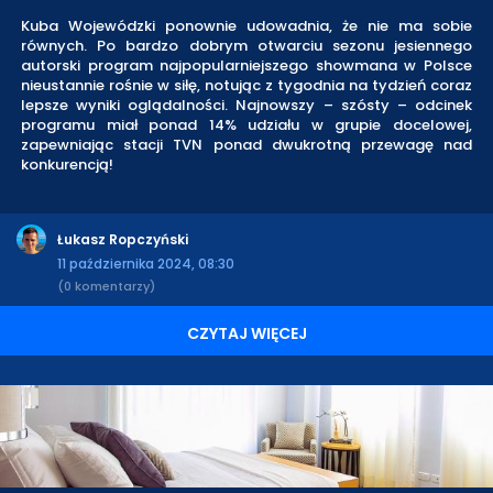
Kuba Wojewódzki ponownie udowadnia, że nie ma sobie
równych. Po bardzo dobrym otwarciu sezonu jesiennego
autorski program najpopularniejszego showmana w Polsce
nieustannie rośnie w siłę, notując z tygodnia na tydzień coraz
lepsze wyniki oglądalności. Najnowszy – szósty – odcinek
programu miał ponad 14% udziału w grupie docelowej,
zapewniając stacji TVN ponad dwukrotną przewagę nad
konkurencją!
Łukasz Ropczyński
11 października 2024, 08:30
(0 komentarzy)
CZYTAJ WIĘCEJ