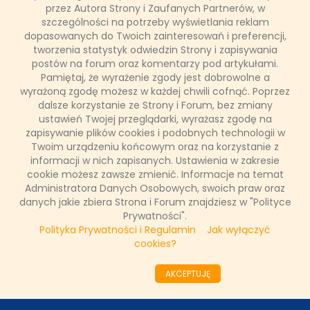
września w TVN!
przez Autora Strony i Zaufanych Partnerów, w
szczególności na potrzeby wyświetlania reklam
dopasowanych do Twoich zainteresowań i preferencji,
To będzie sezon inny niż wszystkie! Nowi uczestnicy zawalczą
tworzenia statystyk odwiedzin Strony i zapisywania
o szansę, by spełnić marzenia i udowodnić, że to właśnie oni
zasługują na wejście do świata wielkiej mody, pokazów i sesji
postów na forum oraz komentarzy pod artykułami.
zdjęciowych. Kto zachwyci jurorów w trzynastej edycji „Top
Pamiętaj, że wyrażenie zgody jest dobrowolne a
Model”? Nowe odcinku już od 4 września o 21:30 na antenie
wyrażoną zgodę możesz w każdej chwili cofnąć. Poprzez
TVN.
dalsze korzystanie ze Strony i Forum, bez zmiany
ustawień Twojej przeglądarki, wyrażasz zgodę na
zapisywanie plików cookies i podobnych technologii w
Twoim urządzeniu końcowym oraz na korzystanie z
Łukasz Ropczyński
informacji w nich zapisanych. Ustawienia w zakresie
14 sierpnia 2024, 10:04
cookie możesz zawsze zmienić. Informacje na temat
(0 komentarzy)
Administratora Danych Osobowych, swoich praw oraz
danych jakie zbiera Strona i Forum znajdziesz w "Polityce
CZYTAJ WIĘCEJ
Prywatności".
Polityka Prywatności i Regulamin
Jak wyłączyć
cookies?
««
«
3
4
5
6
7
8
9
10
11
12
AKCEPTUJĘ
»
»»