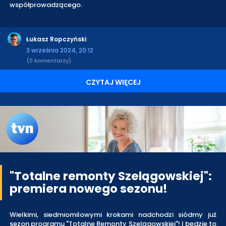
współprowadzącego.
Łukasz Ropczyński
3 września 2024, 20:12
(0 komentarzy)
CZYTAJ WIĘCEJ
"Totalne remonty Szelągowskiej":
premiera nowego sezonu!
Wielkimi, siedmiomilowymi krokami nadchodzi siódmy już
sezon programu "Totalne Remonty Szelągowskiej"! I będzie to