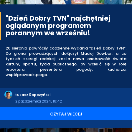
"Dzień Dobry TVN" najchętniej
oglądanym programem
porannym we wrześniu!
26 sierpnia powróciły codzienne wydania “Dzień Dobry TVN”.
Do grona prowadzących dołączył Maciej Dowbor, a co
tydzień szeregi redakcji zasila nowa osobowość świata
kultury, sportu, życia publicznego, by wcielić się w rolę
reportera, prezentera pogody, kucharza,
współprowadzącego.
Łukasz Ropczyński
2 października 2024, 16:42
CZYTAJ WIĘCEJ