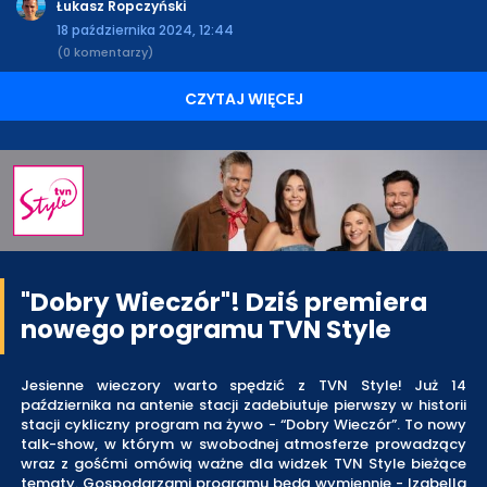
Łukasz Ropczyński
18 października 2024, 12:44
(0 komentarzy)
CZYTAJ WIĘCEJ
"Dobry Wieczór"! Dziś premiera
nowego programu TVN Style
Jesienne wieczory warto spędzić z TVN Style! Już 14
października na antenie stacji zadebiutuje pierwszy w historii
stacji cykliczny program na żywo - “Dobry Wieczór”. To nowy
talk-show, w którym w swobodnej atmosferze prowadzący
wraz z gośćmi omówią ważne dla widzek TVN Style bieżące
tematy. Gospodarzami programu będą wymiennie - Izabella