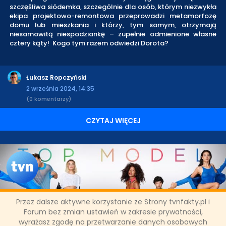
szczęśliwa siódemka, szczególnie dla osób, którym niezwykła
ekipa projektowo-remontowa przeprowadzi metamorfozę
domu lub mieszkania i którzy, tym samym, otrzymają
niesamowitą niespodziankę – zupełnie odmienione własne
cztery kąty! Kogo tym razem odwiedzi Dorota?
Łukasz Ropczyński
2 września 2024, 14:35
(0 komentarzy)
CZYTAJ WIĘCEJ
Przez dalsze aktywne korzystanie ze Strony tvnfakty.pl i
Nowy sezon "Top Model" już od 4
Forum bez zmian ustawień w zakresie prywatności,
wyrażasz zgodę na przetwarzanie danych osobowych