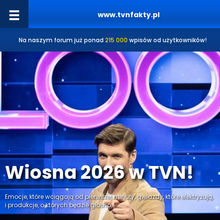
www.tvnfakty.pl
Na naszym forum już ponad
215 000
wpisów od użytkowników!
Wiosna 2026 w TVN!
Emocje, które wciągają od pierwszej minuty, gwiazdy, które elektryzują,
i produkcje, o których będzie głośno.