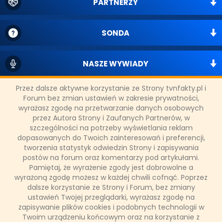
PARTNERZY
SONDA
NASZE WYWIADY
Przez dalsze aktywne korzystanie ze Strony tvnfakty.pl i
FAKTY TVN
Forum bez zmian ustawień w zakresie prywatności,
wyrażasz zgodę na przetwarzanie danych osobowych
przez Autora Strony i Zaufanych Partnerów, w
szczególności na potrzeby wyświetlania reklam
WAŻNE RELACJE
dopasowanych do Twoich zainteresowań i preferencji,
tworzenia statystyk odwiedzin Strony i zapisywania
postów na forum oraz komentarzy pod artykułami.
Pamiętaj, że wyrażenie zgody jest dobrowolne a
wyrażoną zgodę możesz w każdej chwili cofnąć. Poprzez
Copyright © 2011 - 2026 by
www.tvnfakty.pl
| Wszystkie prawa
dalsze korzystanie ze Strony i Forum, bez zmiany
zastrzeżone.
ustawień Twojej przeglądarki, wyrażasz zgodę na
zapisywanie plików cookies i podobnych technologii w
Twoim urządzeniu końcowym oraz na korzystanie z