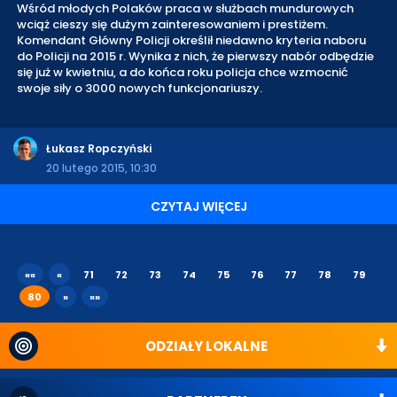
Wśród młodych Polaków praca w służbach mundurowych
wciąż cieszy się dużym zainteresowaniem i prestiżem.
Komendant Główny Policji określił niedawno kryteria naboru
do Policji na 2015 r. Wynika z nich, że pierwszy nabór odbędzie
się już w kwietniu, a do końca roku policja chce wzmocnić
swoje siły o 3000 nowych funkcjonariuszy.
Łukasz Ropczyński
20 lutego 2015, 10:30
CZYTAJ WIĘCEJ
««
«
71
72
73
74
75
76
77
78
79
80
»
»»
ODZIAŁY LOKALNE