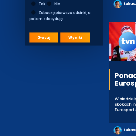
Łukas
Tak
Nie
Zobaczę pierwsze odcinki, a
potem zdecyduję
Głosuj
Wyniki
Ponad
Euros
W niedziel
skokach na
Eurosportu
Łukas