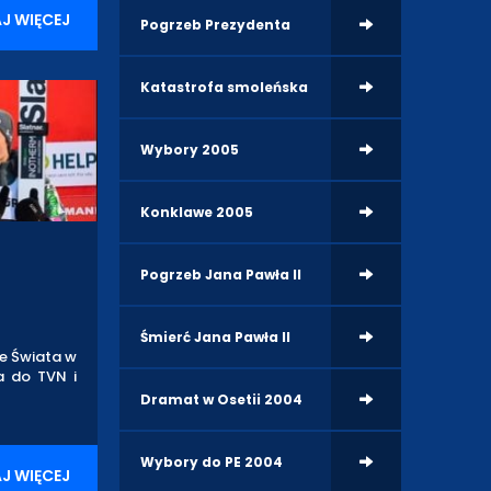
J WIĘCEJ
Pogrzeb Prezydenta
Katastrofa smoleńska
Wybory 2005
Konklawe 2005
Pogrzeb Jana Pawła II
Śmierć Jana Pawła II
ze Świata w
ła do TVN i
Dramat w Osetii 2004
Wybory do PE 2004
J WIĘCEJ