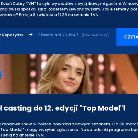
Dzień Dobry TVN" to cykl wywiadów z wyjątkowymi gośćmi. W now
hałowski spotkał się z Robertem Lewandowskim. Jakie tematy poru
ozmowie? Emisja 8 kwietnia o 11:25 na antenie TVN.
z Ropczyński
7 kwietnia 2023, 12:47
(0 komentarzy)
CZYTA
 casting do 12. edycji "Top Model"!
e modowe show w Polsce powraca z nowym sezonem. Od 30 marca
 "Top Model" mogą wysyłać zgłoszenia. Nowe odcinki programu bę
sienią na antenie TVN.