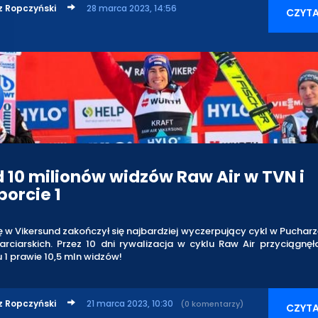
z Ropczyński
28 marca 2023, 14:56
CZYTA
 10 milionów widzów Raw Air w TVN i
porcie 1
ę w Vikersund zakończył się najbardziej wyczerpujący cykl w Puchar
rciarskich. Przez 10 dni rywalizacja w cyklu Raw Air przyciągnę
 1 prawie 10,5 mln widzów!
z Ropczyński
21 marca 2023, 10:30
(0 komentarzy)
CZYTA