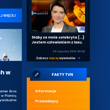
J WIĘCEJ
Słaby ze mnie celebryta [...]
Jestem człowiekiem z lasu.
24 stycznia 2014, 00:00
Zobacz
więcej
wywiadów
|
ch w
FAKTY TVN
Informacje
rner Bros.
 w Planicy,
dywidualne.
Prowadzący