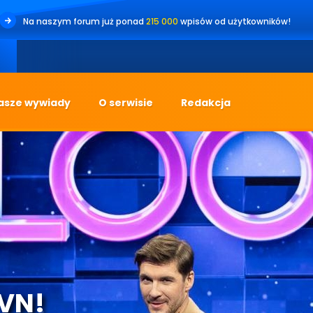
Na naszym forum już ponad
215 000
wpisów od użytkowników!
•
Jes
asze wywiady
O serwisie
Redakcja
TVN!