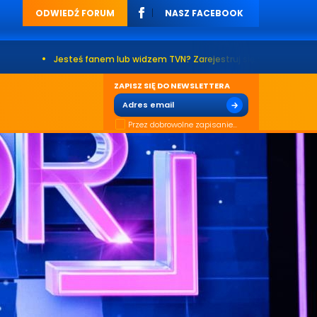
ODWIEDŹ FORUM
NASZ FACEBOOK
teś fanem lub widzem TVN? Zarejestruj się na naszym forum. Już ponad 2
ZAPISZ SIĘ DO NEWSLETTERA
Przez dobrowolne zapisanie...