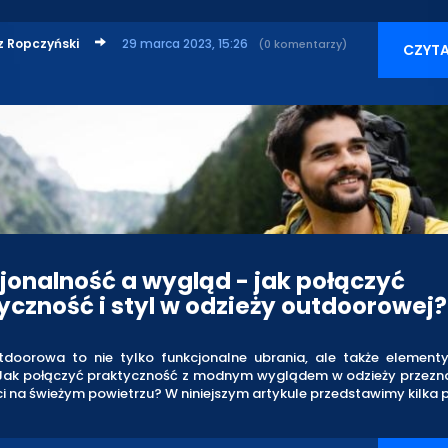
z Ropczyński
29 marca 2023, 15:26
(0 komentarzy)
CZYTA
jonalność a wygląd - jak połączyć
yczność i styl w odzieży outdoorowej?
tdoorowa to nie tylko funkcjonalne ubrania, ale także elemen
i. Jak połączyć praktyczność z modnym wyglądem w odzieży przezn
 na świeżym powietrzu? W niniejszym artykule przedstawimy kilka 