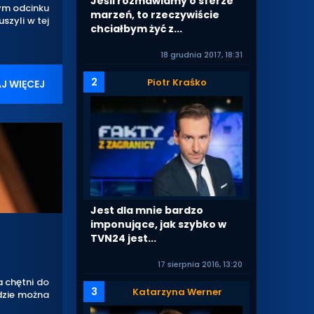
Jeśli rozmawiamy o sferze
ym odcinku
marzeń, to rzeczywiście
szyli w tej
chciałbym żyć z...
18 grudnia 2017, 18:31
2
Piotr Kraśko
J WIĘCEJ
Jest dla mnie bardzo
imponujące, jak szybko w
TVN24 jest...
17 sierpnia 2016, 13:20
 chętni do
3
Katarzyna Werner
dzie można