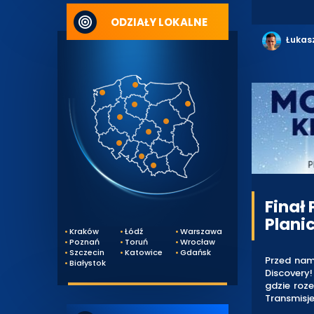
ODZIAŁY LOKALNE
Łukas
Finał
Plani
Kraków
Łódź
Warszawa
Poznań
Toruń
Wrocław
Szczecin
Katowice
Gdańsk
Przed nam
Białystok
Discovery!
gdzie roze
Transmisje