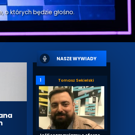
e, o których będzie głośno.
NASZE WYWIADY
1
Tomasz Sekielski
iana
m