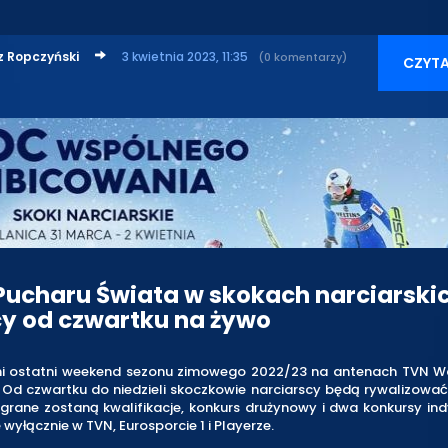
z Ropczyński
3 kwietnia 2023, 11:35
(0 komentarzy)
CZYTA
 Pucharu Świata w skokach narciarski
cy od czwartku na żywo
i ostatni weekend sezonu zimowego 2022/23 na antenach TVN Wa
 Od czwartku do niedzieli skoczkowie narciarscy będą rywalizować
grane zostaną kwalifikacje, konkurs drużynowy i dwa konkursy in
 wyłącznie w TVN, Eurosporcie 1 i Playerze.