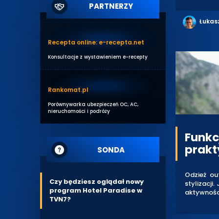
PARTNERZY
Łukas
Recepta online: e-recepta.net
Konsultacje z wystawieniem e-recepty
Rankomat.pl
Porównywarka ubezpieczeń OC, AC,
nieruchomości i podróży
Funkc
prakt
SONDA
Odzież ou
Czy będziesz oglądał nowy
stylizacj
program Hotel Paradise w
aktywności
TVN7?