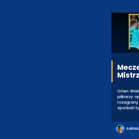
Mecze
Mistr
Orlen Wisł
piłkarzy r
rozegrany 
spotkań ty
Łukas