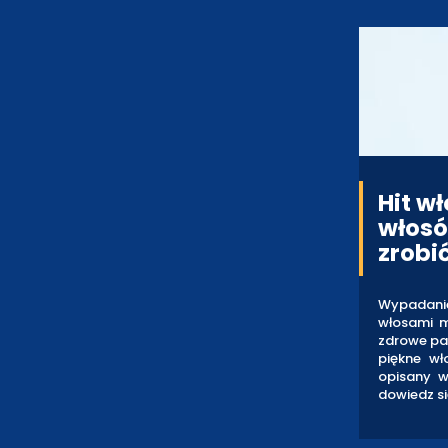
Hit w
włosó
zrobi
Wypadani
włosami m
zdrowe pas
piękne wł
opisany w
dowiedz si