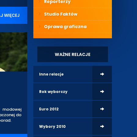
Reporterzy
Studio Faktów
J WIĘCEJ
Oprawa graficzna
WAŻNE RELACJE
Inne relacje
Rok wyborczy
ty modowej
Euro 2012
aczonej do
porad.
Wybory 2010