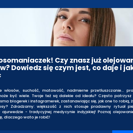
łosomaniaczek! Czy znasz już olejowa
w? Dowiedz się czym jest, co daje i jak
ć
e włosów, suchość, matowość, nadmierne przetłuszczanie… pr
oże być wiele. Twoje też są dalekie od ideału? Często patrzysz 
ma blogerek i instagramerek, zastanawiając się, jak one to robią, 
osy? Zdradzamy: większość z nich stosuje pradawny rytuał pie
 ajurwedzie - tradycyjnej medycynie indyjskiej! Poznaj olejowani
ę, dlaczego wato je robić!