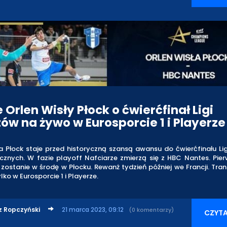
 Orlen Wisły Płock o ćwierćfinał Ligi
zów na żywo w Eurosporcie 1 i Playerze
a Płock staje przed historyczną szansą awansu do ćwierćfinału Li
ęcznych. W fazie playoff Nafciarze zmierzą się z HBC Nantes. Pi
zostanie w środę w Płocku. Rewanż tydzień później we Francji. Tra
lko w Eurosporcie 1 i Playerze.
z Ropczyński
21 marca 2023, 09:12
(0 komentarzy)
CZYTA