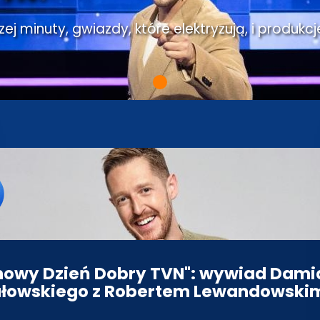
j minuty, gwiazdy, które elektryzują, i produkcj
owy Dzień Dobry TVN": wywiad Dam
łowskiego z Robertem Lewandowski