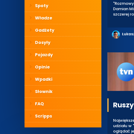
"Rozmowy 
Spoty
Damian Mic
szczerej r
Władze
Gadżety
Łukas
Dosyły
Pojazdy
Opinie
Wpadki
Słownik
Ruszył
FAQ
Scripps
Największ
udziału w
oglądać je