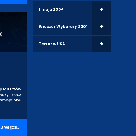
1 maja 2004
Wieczór Wyborczy 2001
Terror w USA
gi Mistrzów
erwszy mecz
nsmisje obu
J WIĘCEJ