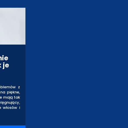
nie
 je
oblemów z
na piękne,
że mają tak
lęgnujący,
e włosów i