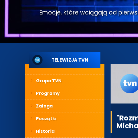
Emocje, które wciągają od pierwsze
TELEWIZJA TVN
Grupa TVN
Programy
Załoga
"Rozm
Początki
Micha
Historia