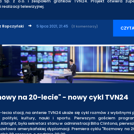
a Sp. z o.o. i zespołem grafików TVN24. Projekt otwiera zup
realizacji telewizyjnej.
z Ropczyński
5 lipca 2021, 21:45
(0 komentarzy)
CZYTA
owy na 20-lecie" - nowy cykl TVN24
0-lecia stacji, na antenie TVN24 ukaże się cykl rozmów z wybitnymi
 polityki, kultury, nauki i sportu. Pierwszym gościem progr
Albright, była sekretarz stanu w administracji Billa Clintona, pierwsza
szefowa amerykańskiej dyplomacji. Premiera cyklu "Rozmowy na 20