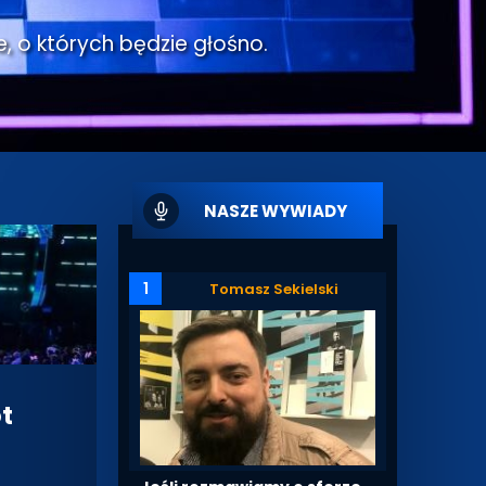
e, o których będzie głośno.
NASZE WYWIADY
1
Tomasz Sekielski
t