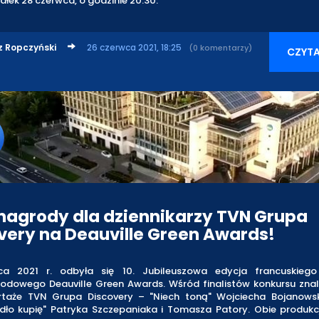
ałek 28 czerwca, o godzinie 20:30.
z Ropczyński
26 czerwca 2021, 18:25
(0 komentarzy)
CZYTA
nagrody dla dziennikarzy TVN Grupa
very na Deauville Green Awards!
a 2021 r. odbyła się 10. Jubileuszowa edycja francuskiego
odowego Deauville Green Awards. Wśród finalistów konkursu znala
taże TVN Grupa Discovery – "Niech toną" Wojciecha Bojanows
dło kupię" Patryka Szczepaniaka i Tomasza Patory. Obie produkc