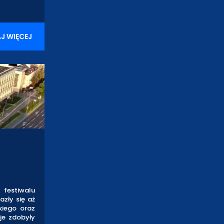
J WIĘCEJ
 festiwalu
zły się aż
kiego oraz
je zdobyły