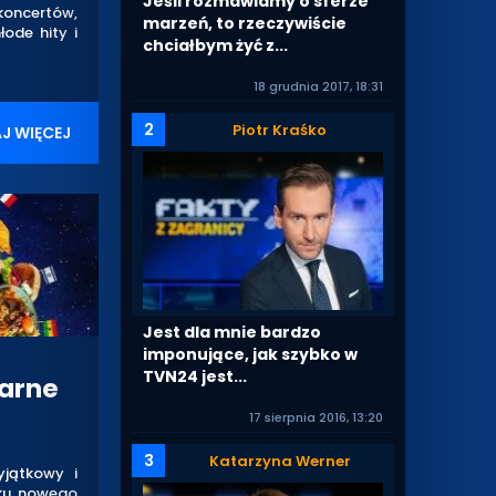
Jeśli rozmawiamy o sferze
 koncertów,
marzeń, to rzeczywiście
ode hity i
chciałbym żyć z...
18 grudnia 2017, 18:31
2
Piotr Kraśko
J WIĘCEJ
Jest dla mnie bardzo
imponujące, jak szybko w
TVN24 jest...
narne
17 sierpnia 2016, 13:20
3
Katarzyna Werner
yjątkowy i
nku nowego