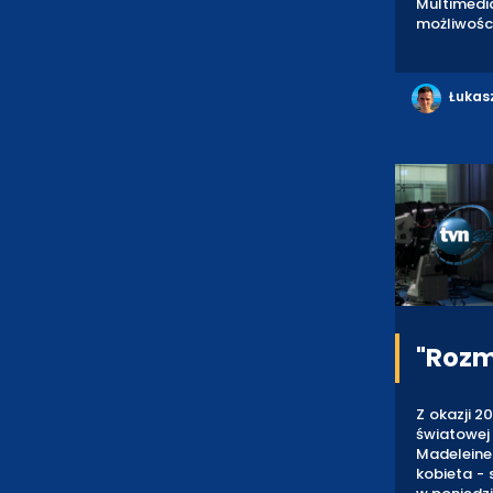
Multimedi
możliwości 
Łukas
"Rozm
Z okazji 2
światowej
Madeleine 
kobieta - 