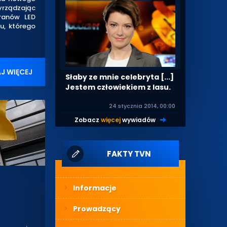
yrządzając
kranów LED
ju, którego
J WIĘCEJ
Słaby ze mnie celebryta [...]
Jestem człowiekiem z lasu.
24 stycznia 2014, 00:00
Zobacz
więcej
wywiadów
|
FAKTY TVN
Informacje
Prowadzący