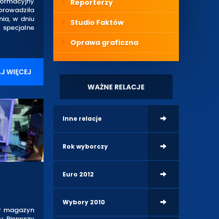
formacyjny
Reporterzy
prowadziła
nia, w dniu
Studio Faktów
specjalne
Oprawa graficzna
J WIĘCEJ
WAŻNE RELACJE
Inne relacje
Rok wyborczy
Euro 2012
Wybory 2010
ny magazyn
u. Pierwszy