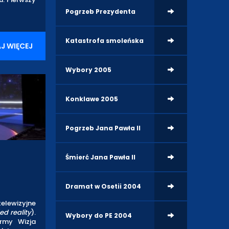
Pogrzeb Prezydenta
Katastrofa smoleńska
J WIĘCEJ
Wybory 2005
Konklawe 2005
Pogrzeb Jana Pawła II
Śmierć Jana Pawła II
Dramat w Osetii 2004
telewizyjne
ed reality
).
Wybory do PE 2004
irmy Wizja