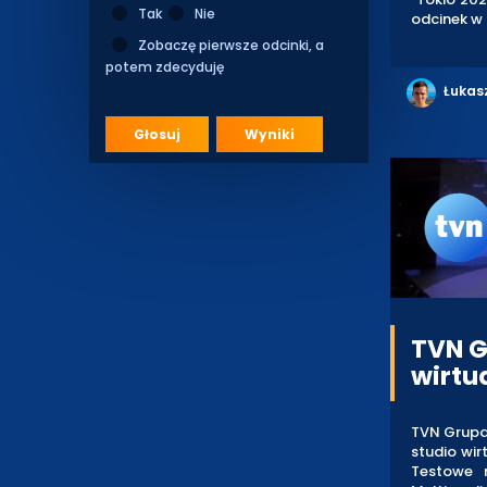
Tak
Nie
odcinek w 
Zobaczę pierwsze odcinki, a
potem zdecyduję
Łukas
Głosuj
Wyniki
TVN G
wirtu
TVN Grupa 
studio wir
Testowe r