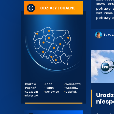
show czte
ODZIAŁY LOKALNE
potrawy z
wirtualnie
potrawy p
Łukas
Kraków
Łódź
Warszawa
Poznań
Toruń
Wrocław
Szczecin
Katowice
Gdańsk
Urodz
Białystok
niesp