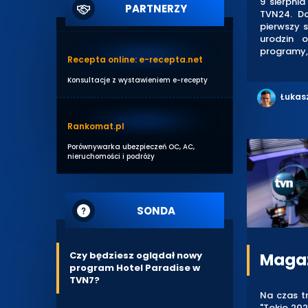
9 sierpni
PARTNERZY
TVN24. Do
pierwszy s
urodzin 
programy, 
Recepta online: e-recepta.net
Konsultacje z wystawieniem e-recepty
Łukas
Rankomat.pl
Porównywarka ubezpieczeń OC, AC,
nieruchomości i podróży
SONDA
Magaz
Czy będziesz oglądał nowy
program Hotel Paradise w
TVN7?
Na czas t
"Tokio 202