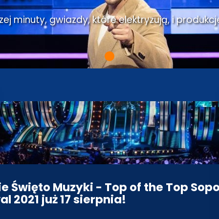
j minuty, gwiazdy, które elektryzują, i produkcj
ie Święto Muzyki - Top of the Top Sopo
al 2021 już 17 sierpnia!