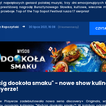
ąt największych gwiazd polskiej muzyki, trzy dni emocjonujących
 prestiżową nagrodę Bursztynowego Słowika, kultowe, wiecznie mł
przeboje. Top of the Top Sopot Festival rusza 17 sierpnia!
z Ropczyński
30 lipca 2021, 16:08
(0 komentarzy)
CZYTA
ig dookoła smaku" - nowe show kuli
ayerze!
w Playerze zadebiutowała nowa seria discovery+ Originals, w
ny program kulinarny "Wyścig dookoła smaku"! W każdym odci