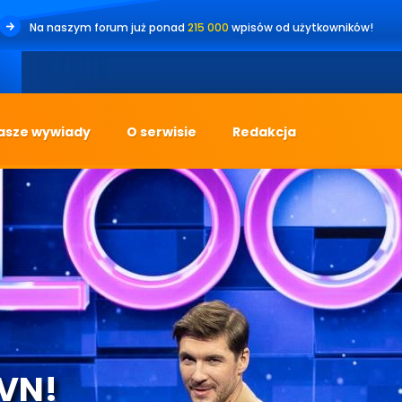
Na naszym forum już ponad
215 000
wpisów od użytkowników!
•
Jes
asze wywiady
O serwisie
Redakcja
TVN!