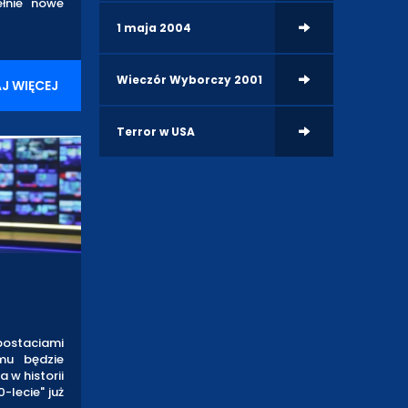
ełnie nowe
1 maja 2004
Wieczór Wyborczy 2001
J WIĘCEJ
Terror w USA
 postaciami
amu będzie
 w historii
-lecie" już