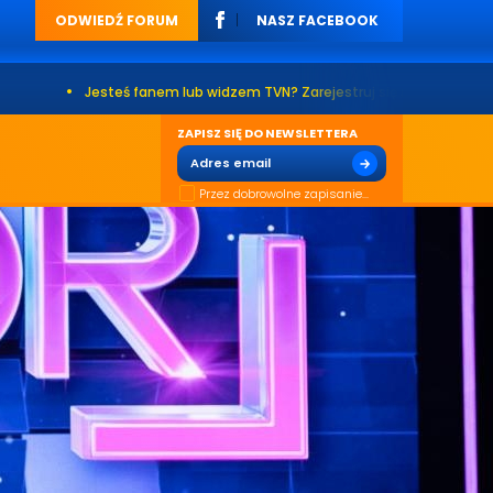
ODWIEDŹ FORUM
NASZ FACEBOOK
teś fanem lub widzem TVN? Zarejestruj się na naszym forum. Już ponad 2
ZAPISZ SIĘ DO NEWSLETTERA
Przez dobrowolne zapisanie...