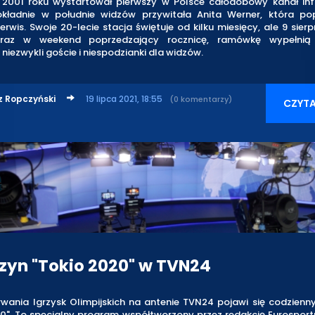
a 2001 roku wystartował pierwszy w Polsce całodobowy kanał in
kładnie w południe widzów przywitała Anita Werner, która po
erwis. Swoje 20-lecie stacja świętuje od kilku miesięcy, ale 9 sierp
oraz w weekend poprzedzający rocznicę, ramówkę wypełnią 
niezwykli goście i niespodzianki dla widzów.
z Ropczyński
19 lipca 2021, 18:55
(0 komentarzy)
CZYTA
yn "Tokio 2020" w TVN24
rwania Igrzysk Olimpijskich na antenie TVN24 pojawi się codzien
0". To specjalny program współtworzony przez redakcję Eurosport