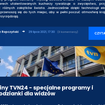
rech utalentowanych kucharzy rywalizuje o zwycięstwo, prz
 różnych zakątków świata. Jednocześnie dzięki technologii e
 przenoszą się do tych miejsc, aby w pełni poczuć atmosferę kra
rzyrządzają.
z Ropczyński
29 lipca 2021, 17:30
(0 komentarzy)
CZYTA
iny TVN24 - specjalne programy i
odzianki dla widzów