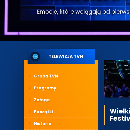
Emocje, które wciągają od pierwsze
TELEWIZJA TVN
Grupa TVN
Programy
Załoga
Wielk
Początki
Festiv
Historia