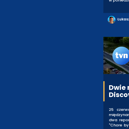
w poniedzi
Łukas
Dwie 
Disco
25 czerwc
międzynar
dwa repor
"Chore by