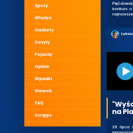
Pięćdziesi
Spoty
konkurs o
najnowsze 
Władze
Gadżety
Łukas
Dosyły
Pojazdy
Opinie
Wpadki
Słownik
"Wyśc
FAQ
na Pl
Scripps
29 lipca 
innowacyj