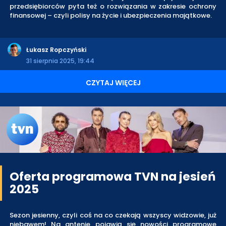
przedsiębiorców pyta też o rozwiązania w zakresie ochrony
finansowej – czyli polisy na życie i ubezpieczenia majątkowe.
Łukasz Ropczyński
31 sierpnia 2025, 19:44
CZYTAJ WIĘCEJ
Oferta programowa TVN na jesień
2025
Sezon jesienny, czyli coś na co czekają wszyscy widzowie, już
niebawem! Na antenie pojawią się nowości programowe