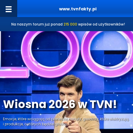
www.tvnfakty.pl
Na naszym forum już ponad
215 000
wpisów od użytkowników!
Wiosna 2026 w TVN!
Emocje, które wciągają od pierwszej minuty, gwiazdy, które elektryzują,
i produkcje, o których będzie głośno.