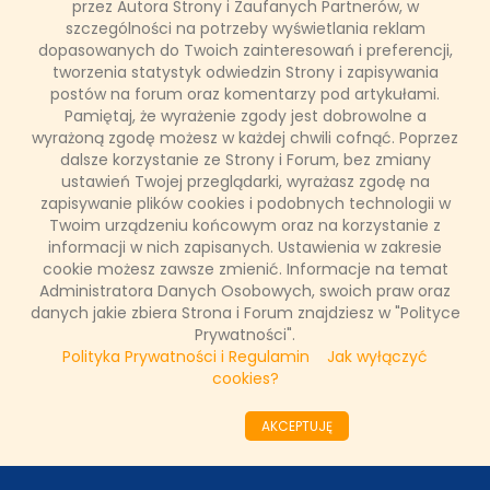
przez Autora Strony i Zaufanych Partnerów, w
szczególności na potrzeby wyświetlania reklam
dopasowanych do Twoich zainteresowań i preferencji,
Nowy teleturniej "The Floor" można oglądać na antenie TVN
tworzenia statystyk odwiedzin Strony i zapisywania
od 20 maja. Po emisji trzech pierwszych odcinków program w
swoim paśmie zapewnił stacji pierwsze miejsce pod
postów na forum oraz komentarzy pod artykułami.
względem oglądalności we wszystkich najważniejszych
Pamiętaj, że wyrażenie zgody jest dobrowolne a
grupach. Premiera "The Floor" to najlepszy start nowego
wyrażoną zgodę możesz w każdej chwili cofnąć. Poprzez
programu rozrywkowego na rynku od 2022 roku.
dalsze korzystanie ze Strony i Forum, bez zmiany
ustawień Twojej przeglądarki, wyrażasz zgodę na
zapisywanie plików cookies i podobnych technologii w
Twoim urządzeniu końcowym oraz na korzystanie z
Łukasz Ropczyński
informacji w nich zapisanych. Ustawienia w zakresie
27 maja 2025, 07:58
cookie możesz zawsze zmienić. Informacje na temat
(0 komentarzy)
Administratora Danych Osobowych, swoich praw oraz
danych jakie zbiera Strona i Forum znajdziesz w "Polityce
CZYTAJ WIĘCEJ
Prywatności".
Polityka Prywatności i Regulamin
Jak wyłączyć
cookies?
««
«
1
2
3
4
5
6
7
8
9
10
»
AKCEPTUJĘ
»»