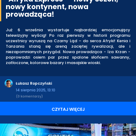
nowy kontynent, nowa
prowadząca!
Już 6 września wystartuje najbardziej emocjonujący
telewizyjny wyścig! Po raz pierwszy w historii programu
uczestnicy wyruszą na Czarny Ląd – do serca Afryki! Kenia i
Tanzania staną się areną zaciętej rywalizacji, ale i
niezapomnianych przygód. Nowa prowadząca - Iza Krzan -
poprowadzi osiem par przez spalone słońcem sawanny,
zatłoczone, kolorowe bazary i masajskie wioski.
Łukasz Ropczyński
14 sierpnia 2025, 13:10
(0 komentarzy)
CZYTAJ WIĘCEJ