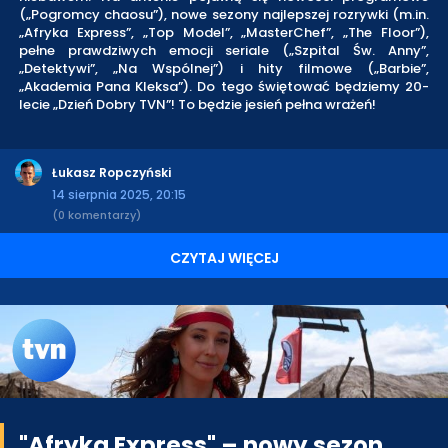
(„Pogromcy chaosu”), nowe sezony najlepszej rozrywki (m.in.
„Afryka Express”, „Top Model”, „MasterChef”, „The Floor”),
pełne prawdziwych emocji seriale („Szpital Św. Anny”,
„Detektywi”, „Na Wspólnej”) i hity filmowe („Barbie”,
„Akademia Pana Kleksa”). Do tego świętować będziemy 20-
lecie „Dzień Dobry TVN”! To będzie jesień pełna wrażeń!
Łukasz Ropczyński
14 sierpnia 2025, 20:15
(0 komentarzy)
CZYTAJ WIĘCEJ
"Afryka Express" – nowy sezon,