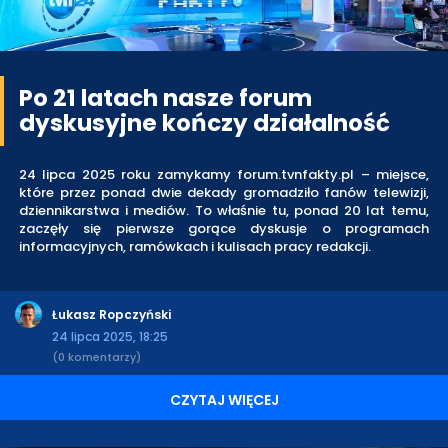
Po 21 latach nasze forum
dyskusyjne kończy działalność
24 lipca 2025 roku zamykamy forum.tvnfakty.pl – miejsce,
które przez ponad dwie dekady gromadziło fanów telewizji,
dziennikarstwa i mediów. To właśnie tu, ponad 20 lat temu,
zaczęły się pierwsze gorące dyskusje o programach
informacyjnych, ramówkach i kulisach pracy redakcji.
Łukasz Ropczyński
24 lipca 2025, 18:25
(0 komentarzy)
CZYTAJ WIĘCEJ