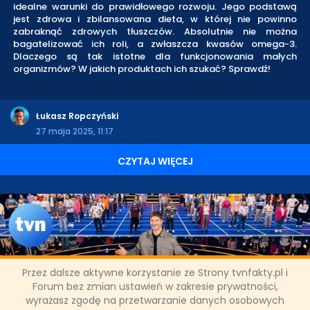
idealne warunki do prawidłowego rozwoju. Jego podstawą
jest zdrowa i zbilansowana dieta, w której nie powinno
zabraknąć zdrowych tłuszczów. Absolutnie nie można
bagatelizować ich roli, a zwłaszcza kwasów omega-3.
Dlaczego są tak istotne dla funkcjonowania małych
organizmów? W jakich produktach ich szukać? Sprawdź!
Łukasz Ropczyński
27 maja 2025, 11:17
CZYTAJ WIĘCEJ
Przez dalsze aktywne korzystanie ze Strony tvnfakty.pl i
"The Floor" z rekordowym
Forum bez zmian ustawień w zakresie prywatności,
wyrażasz zgodę na przetwarzanie danych osobowych
wynikiem!