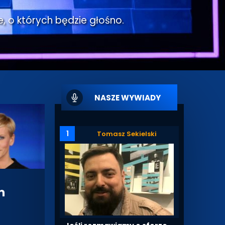
e, o których będzie głośno.
NASZE WYWIADY
1
Tomasz Sekielski
m