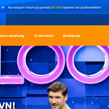
Na naszym forum już ponad
215 000
wpisów od użytkowników!
•
Je
asze wywiady
O serwisie
Redakcja
TVN!