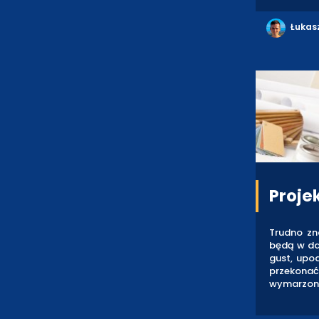
Łukas
Proje
Trudno zn
będą w da
gust, upod
przekonać
wymarzon