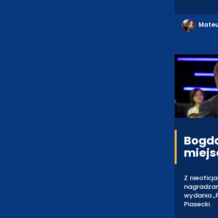
Mateu
Bogda
miejs
Z nieoficj
nagradzany
wydania „
Piasecki.