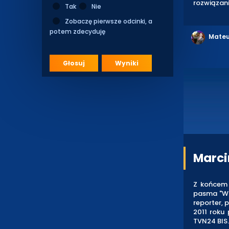
rozwiązani
Tak
Nie
Zobaczę pierwsze odcinki, a
potem zdecyduję
Mateu
Głosuj
Wyniki
Marci
Z końcem 
pasma "Wst
reporter, 
2011 roku
TVN24 BIS.