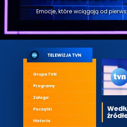
Emocje, które wciągają od pierwsze
TELEWIZJA TVN
Grupa TVN
Programy
Załoga
Wedłu
Początki
źródł
Historia