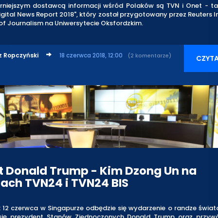
rniejszym dostawcą informacji wśród Polaków są TVN i Onet - ta
igital News Report 2018", który został przygotowany przez Reuters In
of Journalism na Uniwersytecie Oksfordzkim.
z Ropczyński
18 czerwca 2018, 12:00
(2 komentarze)
CZYTA
t Donald Trump - Kim Dzong Un na
ach TVN24 i TVN24 BIS
 12 czerwca w Singapurze odbędzie się wydarzenie o randze świato
się prezydent Stanów Zjednoczonych Donald Trump oraz przyw