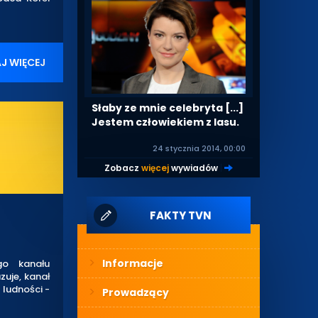
J WIĘCEJ
Słaby ze mnie celebryta [...]
Jestem człowiekiem z lasu.
24 stycznia 2014, 00:00
Zobacz
więcej
wywiadów
|
FAKTY TVN
Informacje
go kanału
zuje, kanał
 ludności -
Prowadzący