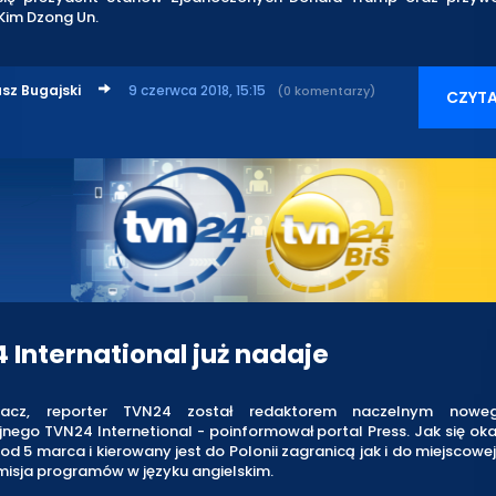
Kim Dzong Un.
sz Bugajski
9 czerwca 2018, 15:15
(0 komentarzy)
CZYTA
 International już nadaje
racz, reporter TVN24 został redaktorem naczelnym nowe
nego TVN24 Internetional - poinformował portal Press. Jak się oka
 od 5 marca i kierowany jest do Polonii zagranicą jak i do miejscowej
misja programów w języku angielskim.