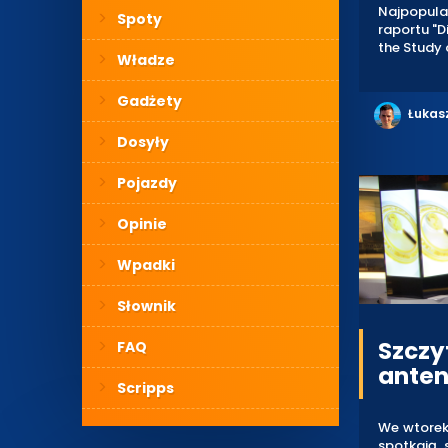
Najpopula
Spoty
raportu "D
the Study 
Władze
Gadżety
Łukas
Dosyły
Pojazdy
Opinie
Wpadki
Słownik
Szczy
FAQ
anten
Scripps
We wtorek
spotkają 