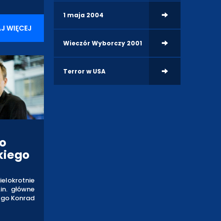
1 maja 2004
J WIĘCEJ
Wieczór Wyborczy 2001
Terror w USA
o
kiego
ielokrotnie
.in. główne
 go Konrad