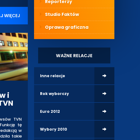
Reporterzy
Studio Faktów
J WIĘCEJ
Oprawa graficzna
WAŻNE RELACJE
Inne relacje
w i
Rok wyborczy
 TVN
Euro 2012
ewsów TVN
Funkcję tę
Wybory 2010
 redakcją w
ziła takie