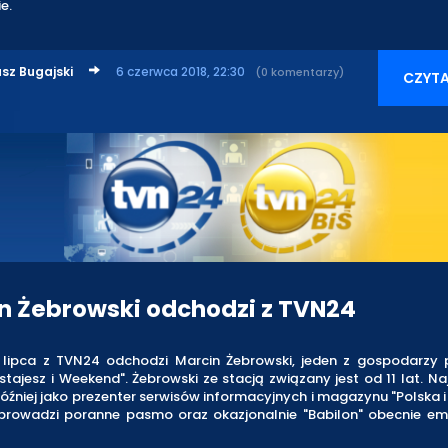
e.
sz Bugajski
6 czerwca 2018, 22:30
(0 komentarzy)
CZYTA
n Żebrowski odchodzi z TVN24
lipca z TVN24 odchodzi Marcin Żebrowski, jeden z gospodarzy
ajesz i Weekend". Żebrowski ze stacją związany jest od 11 lat. Na
później jako prezenter serwisów informacyjnych i magazynu "Polska i
 prowadzi poranne pasmo oraz okazjonalnie "Babilon" obecnie e