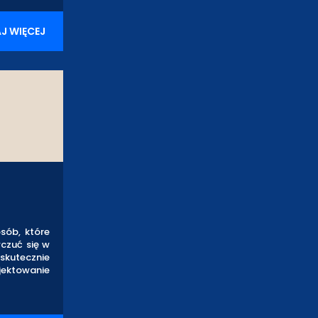
J WIĘCEJ
sób, które
czuć się w
 skutecznie
jektowanie