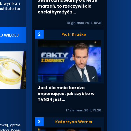
Jeśli rozmawiamy o sferze
k wynika z
marzeń, to rzeczywiście
stitute for
chciałbym żyć z...
18 grudnia 2017, 18:31
2
Piotr Kraśko
J WIĘCEJ
Jest dla mnie bardzo
imponujące, jak szybko w
TVN24 jest...
17 sierpnia 2016, 13:20
3
Katarzyna Werner
wej, gdzie
ódca Korei