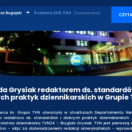
sz Bugajski
9 czerwca 2018, 11:54
(0 komentarzy)
CZYTA
da Grysiak redaktorem ds. standardó
ch praktyk dziennikarskich w Grupie
rwca br. Grupa TVN utworzyła w strukturach Departamentu N
o redaktora ds. standardów i dobrych praktyk dziennikarskich. 
loletnia dziennikarka TVN24 – Brygida Grysiak. TVN jest pierwszą
tóra – idąc za doświadczeniem redakcji amerykańskich - wprowad