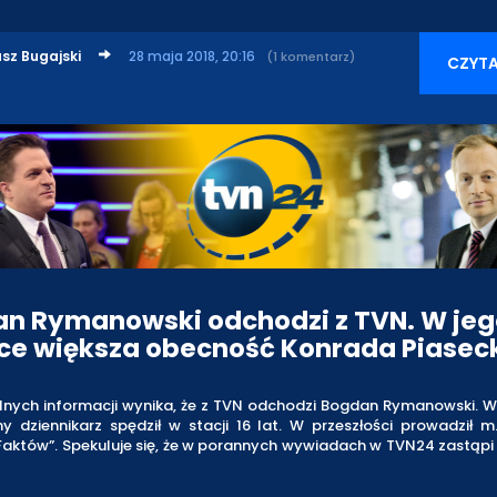
sz Bugajski
28 maja 2018, 20:16
(1 komentarz)
CZYTA
n Rymanowski odchodzi z TVN. W jeg
ce większa obecność Konrada Piasec
alnych informacji wynika, że z TVN odchodzi Bogdan Rymanowski. W
 dziennikarz spędził w stacji 16 lat. W przeszłości prowadził m
Faktów”. Spekuluje się, że w porannych wywiadach w TVN24 zastąpi