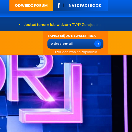
ODWIEDŹ FORUM
NASZ FACEBOOK
steś fanem lub widzem TVN? Zarejestruj się na naszym forum. Już ponad 
ZAPISZ SIĘ DO NEWSLETTERA
Przez dobrowolne zapisanie...