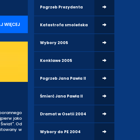
Pogrzeb Prezydenta
J WIĘCEJ
Katastrofa smoleńska
Wybory 2005
Konklawe 2005
Pogrzeb Jana Pawła II
Śmierć Jana Pawła II
 porannego
Dramat w Osetii 2004
jpierw jako
 Świat". Od
mitowany w
Wybory do PE 2004