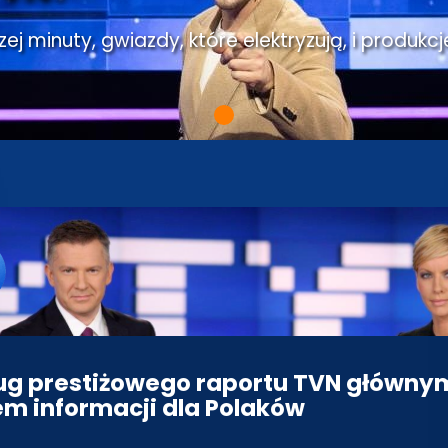
j minuty, gwiazdy, które elektryzują, i produkcj
g prestiżowego raportu TVN główny
em informacji dla Polaków