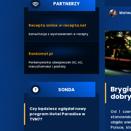
PARTNERZY
Mateu
Recepta online: e-recepta.net
Konsultacje z wystawieniem e-recepty
Rankomat.pl
Porównywarka ubezpieczeń OC, AC,
nieruchomości i podróży
Brygi
SONDA
dobry
Czy będziesz oglądał nowy
Od 1 cze
program Hotel Paradise w
stanowisk
TVN7?
objęła wie
Polsce, k