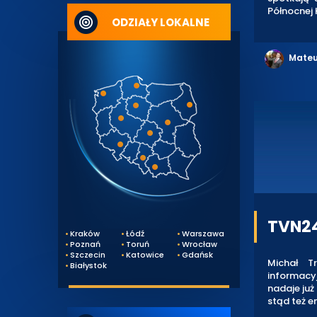
Północnej 
ODZIAŁY LOKALNE
Mateu
TVN24
Kraków
Łódź
Warszawa
Poznań
Toruń
Wrocław
Szczecin
Katowice
Gdańsk
Michał T
Białystok
informacyj
nadaje już
stąd też e