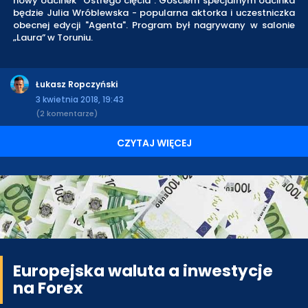
nowy odcinek "Ostrego cięcia". Gościem specjalnym odcinka
będzie Julia Wróblewska - popularna aktorka i uczestniczka
obecnej edycji "Agenta". Program był nagrywany w salonie
„Laura” w Toruniu.
Łukasz Ropczyński
3 kwietnia 2018, 19:43
(2 komentarze)
CZYTAJ WIĘCEJ
Europejska waluta a inwestycje
na Forex