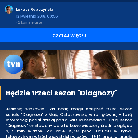
Łukasz Ropczyński
12 kwietnia 2018, 09:56
(2 komentarze)
CZYTAJ WIĘCEJ
Będzie trzeci sezon "Diagnozy"
Jesienią widzowie TVN będą mogli obejrzeć trzeci sezon
serialu "Diagnoza" z Mają Ostaszewską w roli głównej - taką
informację podał dzisiaj portal wirtualnemedia.pl. Drugi sezon
"Diagnozy" emitowany we wtorkowe wieczory średnio ogląda
2,17 mln widzów co daje 15,48 proc. udziału w rynku
telewizyjnym wśród wszystkich widzów i 19,12 proc. w grupie