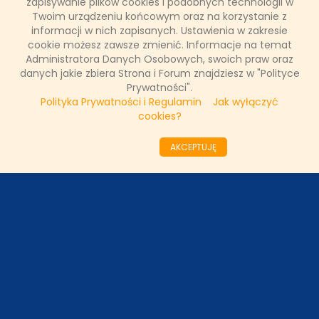
zapisywanie plików cookies i podobnych technologii w
Twoim urządzeniu końcowym oraz na korzystanie z
Łukasz Ropczyński
informacji w nich zapisanych. Ustawienia w zakresie
14 marca 2018, 14:17
cookie możesz zawsze zmienić. Informacje na temat
(1 komentarz)
Administratora Danych Osobowych, swoich praw oraz
danych jakie zbiera Strona i Forum znajdziesz w "Polityce
CZYTAJ WIĘCEJ
Prywatności".
Polityka Prywatności i Regulamin
Jak wyłączyć
cookies?
««
«
58
59
60
61
62
63
64
65
66
AKCEPTUJĘ
67
»
»»
ODZIAŁY LOKALNE
PARTNERZY
SONDA