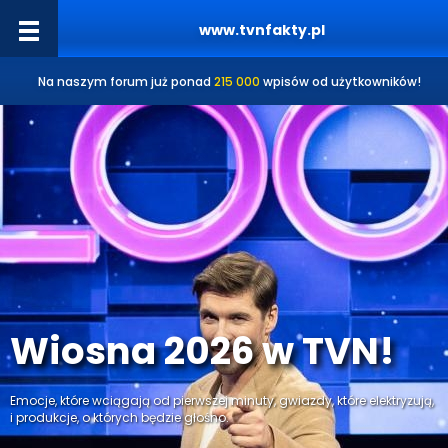
www.tvnfakty.pl
Na naszym forum już ponad
215 000
wpisów od użytkowników!
Wiosna 2026 w TVN!
Emocje, które wciągają od pierwszej minuty, gwiazdy, które elektryzują,
i produkcje, o których będzie głośno.