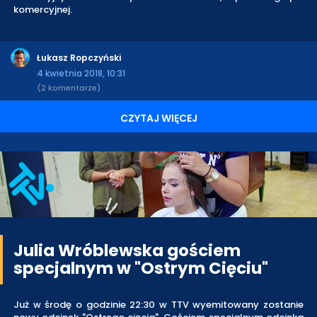
komercyjnej.
Łukasz Ropczyński
4 kwietnia 2018, 10:31
(2 komentarze)
CZYTAJ WIĘCEJ
Julia Wróblewska gościem
specjalnym w "Ostrym Cięciu"
Już w środę o godzinie 22:30 w TTV wyemitowany zostanie