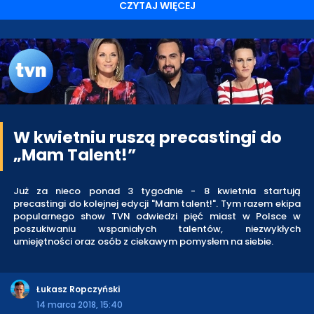
CZYTAJ WIĘCEJ
W kwietniu ruszą precastingi do
„Mam Talent!”
Już za nieco ponad 3 tygodnie - 8 kwietnia startują
precastingi do kolejnej edycji "Mam talent!". Tym razem ekipa
popularnego show TVN odwiedzi pięć miast w Polsce w
poszukiwaniu wspaniałych talentów, niezwykłych
umiejętności oraz osób z ciekawym pomysłem na siebie.
Łukasz Ropczyński
14 marca 2018, 15:40