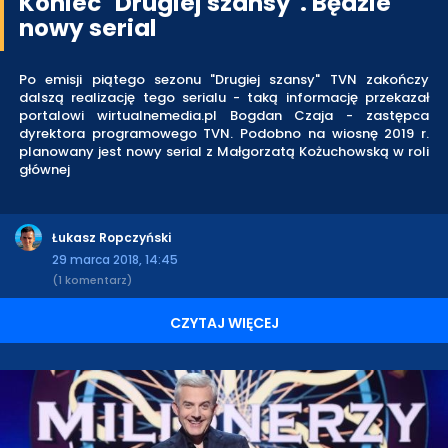
Koniec "Drugiej szansy". Będzie
nowy serial
Po emisji piątego sezonu "Drugiej szansy" TVN zakończy
dalszą realizację tego serialu - taką informację przekazał
portalowi wirtualnemedia.pl Bogdan Czaja - zastępca
dyrektora programowego TVN. Podobno na wiosnę 2019 r.
planowany jest nowy serial z Małgorzatą Kożuchowską w roli
głównej
Łukasz Ropczyński
29 marca 2018, 14:45
(1 komentarz)
CZYTAJ WIĘCEJ