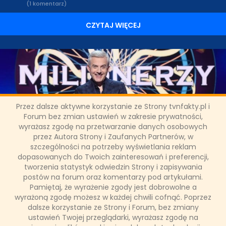
(1 komentarz)
CZYTAJ WIĘCEJ
Przez dalsze aktywne korzystanie ze Strony tvnfakty.pl i
W "Milionerach" padnie główna
Forum bez zmian ustawień w zakresie prywatności,
wyrażasz zgodę na przetwarzanie danych osobowych
wygrana!
przez Autora Strony i Zaufanych Partnerów, w
szczególności na potrzeby wyświetlania reklam
dopasowanych do Twoich zainteresowań i preferencji,
Wczoraj wieczorem TVN wyemitowała krótką zapowiedź
tworzenia statystyk odwiedzin Strony i zapisywania
nowego odcinka "Milionerów", z której wynikało, że wreszcie -
po 8 latach - ponownie padnie główna wygrana! Poprzednio
postów na forum oraz komentarzy pod artykułami.
milion złotych wygrał Krzysztof Wójcik i było to 28 marca 2010
Pamiętaj, że wyrażenie zgody jest dobrowolne a
roku. Teraz TVN nie zdradza kiedy wyemitowany zostanie
wyrażoną zgodę możesz w każdej chwili cofnąć. Poprzez
historyczny odcinek.
dalsze korzystanie ze Strony i Forum, bez zmiany
ustawień Twojej przeglądarki, wyrażasz zgodę na