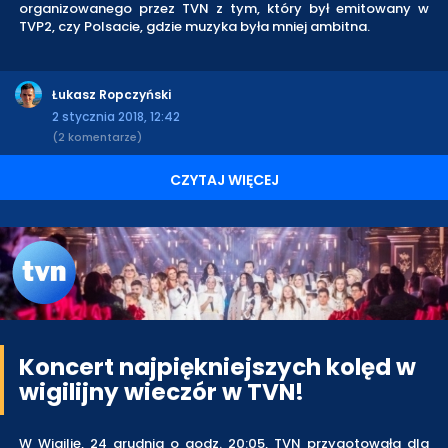
organizowanego przez TVN z tym, który był emitowany w
TVP2, czy Polsacie, gdzie muzyka była mniej ambitna.
Łukasz Ropczyński
2 stycznia 2018, 12:42
(2 komentarze)
CZYTAJ WIĘCEJ
Koncert najpiękniejszych kolęd w
wigilijny wieczór w TVN!
W Wigilię, 24 grudnia o godz. 20:05, TVN przygotowała dla