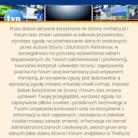
Przez dalsze aktywne korzystanie ze Strony tvnfakty.pl i
Forum bez zmian ustawień w zakresie prywatności,
wyrażasz zgodę na przetwarzanie danych osobowych
Gala "Paszporty Polityki" w
przez Autora Strony i Zaufanych Partnerów, w
szczególności na potrzeby wyświetlania reklam
styczniu w TVN
dopasowanych do Twoich zainteresowań i preferencji,
tworzenia statystyk odwiedzin Strony i zapisywania
We wtorek 9 stycznia przyszłego roku TVN po raz kolejny
postów na forum oraz komentarzy pod artykułami.
pokaże Galę "Paszportów Polityki" transmitowanych z Teatru
Pamiętaj, że wyrażenie zgody jest dobrowolne a
Wielkiego w Warszawie.
wyrażoną zgodę możesz w każdej chwili cofnąć. Poprzez
dalsze korzystanie ze Strony i Forum, bez zmiany
ustawień Twojej przeglądarki, wyrażasz zgodę na
zapisywanie plików cookies i podobnych technologii w
20 grudnia 2017, 07:45
Twoim urządzeniu końcowym oraz na korzystanie z
(0 komentarzy)
informacji w nich zapisanych. Ustawienia w zakresie
cookie możesz zawsze zmienić. Informacje na temat
CZYTAJ WIĘCEJ
Administratora Danych Osobowych, swoich praw oraz
danych jakie zbiera Strona i Forum znajdziesz w "Polityce