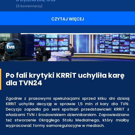
(0 komentarzy)
CZYTAJ WIĘCEJ
Po fali krytyki KRRiT uchyliła karę
dla TVN24
Zgodnie z prasowymi spekulacjami sprzed kilku dni dzisiaj
KRRiT uchyliła decyzję w sprawie 1,5 mln zł kary dla TVN.
Decyzja zapadła po serii spotkań przedstawicieli KRRiT z
władzami TVN i środowiskiem dziennikarskim. Zapowiedziano
też stworzenie Okrągłego Stołu Medialnego, który miałby
wypracować formy samoregulacyjne w mediach.