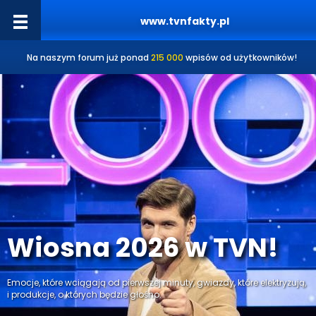
www.tvnfakty.pl
Na naszym forum już ponad
215 000
wpisów od użytkowników!
Wiosna 2026 w TVN!
Emocje, które wciągają od pierwszej minuty, gwiazdy, które elektryzują,
i produkcje, o których będzie głośno.