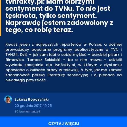
tvnfakty.pl: Mam olbrzymi
sentyment do TVNu. To nie jest
tęsknota, tylko sentyment.
Naprawdę jestem zadowolony z
tego, co robię teraz.
Kiedyś jeden z najlepszych reporterów w Polsce, a później
prowadzący popularne programy publicystyczne w TVN i
TVN24. Dziś – jak sam lubi o sobie myśleć – bardziej pisarz i
filmowiec. Tomasz Sekielski – bo o nim mowa – udzielił
wywiadu specjalnie dla tvnfakty.pl, w którym z dystansu
opowiada o kulisach pracy w telewizji, o tym, jak ma zamiar
zdominować polską literaturę sensacyjną i o planach na
nieodległą przyszłość.
Łukasz Ropczyński
20 grudnia 2017, 10:25
(0 komentarzy)
CZYTAJ WIĘCEJ