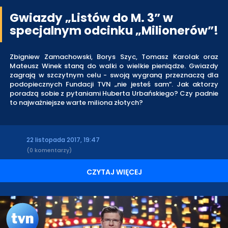
Gwiazdy „Listów do M. 3” w
specjalnym odcinku „Milionerów”!
Zbigniew Zamachowski, Borys Szyc, Tomasz Karolak oraz
Mateusz Winek staną do walki o wielkie pieniądze. Gwiazdy
zagrają w szczytnym celu - swoją wygraną przeznaczą dla
podopiecznych Fundacji TVN „nie jesteś sam”. Jak aktorzy
poradzą sobie z pytaniami Huberta Urbańskiego? Czy padnie
to najważniejsze warte miliona złotych?
22 listopada 2017, 19:47
(0 komentarzy)
CZYTAJ WIĘCEJ