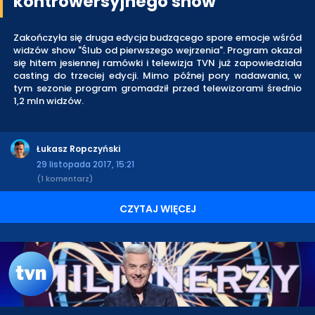
kontrowersyjnego show
Zakończyła się druga edycja budzącego spore emocje wśród
widzów show "Ślub od pierwszego wejrzenia". Program okazał
się hitem jesiennej ramówki i telewizja TVN już zapowiedziała
casting do trzeciej edycji. Mimo późnej pory nadawania, w
tym sezonie program gromadził przed telewizorami średnio
1,2 mln widzów.
Łukasz Ropczyński
29 listopada 2017, 15:21
(1 komentarz)
CZYTAJ WIĘCEJ