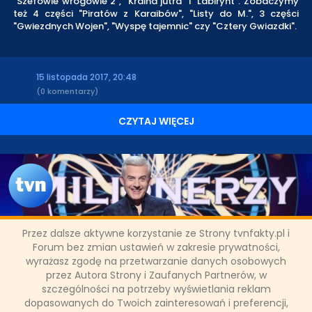
"Szefowie wrogowie 2", "Kraina jutra" i "Labirynt". Zobaczymy
też 4 części "Piratów z Karaibów", "Listy do M.", 3 części
"Gwiezdnych Wojen", "Wyspę tajemnic" czy "Cztery Gwiazdki".
15 listopada 2017, 20:48
(0 komentarzy)
CZYTAJ WIĘCEJ
Przez dalsze aktywne korzystanie ze Strony tvnfakty.pl i
Czy dziś usłyszymy pytanie za
Forum bez zmian ustawień w zakresie prywatności,
wyrażasz zgodę na przetwarzanie danych osobowych
milion?
przez Autora Strony i Zaufanych Partnerów, w
szczególności na potrzeby wyświetlania reklam
dopasowanych do Twoich zainteresowań i preferencji,
Maciej Krawiec już wczoraj rozpoczął walkę o wielkie