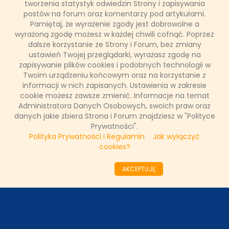
tworzenia statystyk odwiedzin Strony i zapisywania
pieniądze. Jego determinacja oraz ogromna wiedza nie
pozwolą mu łatwo zrezygnować z głównej wygranej. W
postów na forum oraz komentarzy pod artykułami.
najbliższym odcinku „Milionerów” usłyszy kolejne pytanie . Jak
Pamiętaj, że wyrażenie zgody jest dobrowolne a
sobie z nim poradzi? Odpowiedź już dziś o godz. 20:55 na
wyrażoną zgodę możesz w każdej chwili cofnąć. Poprzez
antenie TVN.
dalsze korzystanie ze Strony i Forum, bez zmiany
ustawień Twojej przeglądarki, wyrażasz zgodę na
zapisywanie plików cookies i podobnych technologii w
Twoim urządzeniu końcowym oraz na korzystanie z
Łukasz Ropczyński
informacji w nich zapisanych. Ustawienia w zakresie
8 listopada 2017, 14:54
cookie możesz zawsze zmienić. Informacje na temat
(2 komentarze)
Administratora Danych Osobowych, swoich praw oraz
danych jakie zbiera Strona i Forum znajdziesz w "Polityce
CZYTAJ WIĘCEJ
Prywatności".
Polityka Prywatności i Regulamin
Jak wyłączyć
cookies?
««
«
63
64
65
66
67
68
69
70
71
AKCEPTUJĘ
72
»
»»
ODZIAŁY LOKALNE