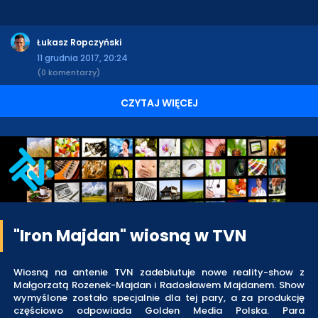
Łukasz Ropczyński
11 grudnia 2017, 20:24
(0 komentarzy)
CZYTAJ WIĘCEJ
"Iron Majdan" wiosną w TVN
Wiosną na antenie TVN zadebiutuje nowe reality-show z
Małgorzatą Rozenek-Majdan i Radosławem Majdanem. Show
wymyślone zostało specjalnie dla tej pary, a za produkcję
częściowo odpowiada Golden Media Polska. Para