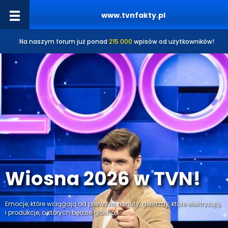
www.tvnfakty.pl
Na naszym forum już ponad
215 000
wpisów od użytkowników!
Wiosna 2026 w TVN!
Emocje, które wciągają od pierwszej minuty, gwiazdy, które elektryzują,
i produkcje, o których będzie głośno.