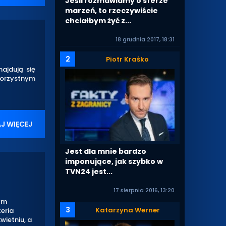
Jeśli rozmawiamy o sferze
marzeń, to rzeczywiście
chciałbym żyć z...
18 grudnia 2017, 18:31
2
Piotr Kraśko
ajdują się
korzystnym
J WIĘCEJ
Jest dla mnie bardzo
imponujące, jak szybko w
TVN24 jest...
17 sierpnia 2016, 13:20
ym
3
Katarzyna Werner
teria
wietniu, a