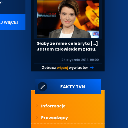
y.
J WIĘCEJ
Słaby ze mnie celebryta [...]
Jestem człowiekiem z lasu.
24 stycznia 2014, 00:00
Zobacz
więcej
wywiadów
|
FAKTY TVN
Informacje
Prowadzący