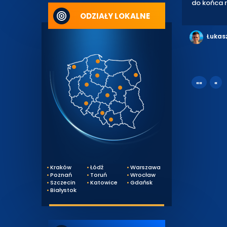
do końca r
ODZIAŁY LOKALNE
Łukas
««
«
Kraków
Łódź
Warszawa
Poznań
Toruń
Wrocław
Szczecin
Katowice
Gdańsk
Białystok