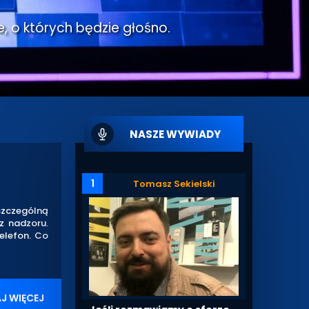
e, o których będzie głośno.
NASZE WYWIADY
1
Tomasz Sekielski
szczególną
z nadzoru.
telefon. Co
J WIĘCEJ