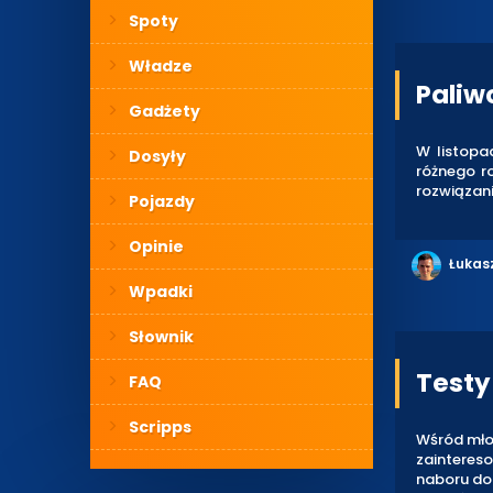
Spoty
Władze
Paliw
Gadżety
W listopa
Dosyły
różnego r
rozwiązani
Pojazdy
Opinie
Łukas
Wpadki
Słownik
Testy 
FAQ
Scripps
Wśród mło
zaintereso
naboru do P