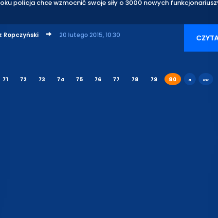
oku policja chce wzmocnić swoje siły o 3000 nowych funkcjonariusz
z Ropczyński
20 lutego 2015, 10:30
CZYTA
71
72
73
74
75
76
77
78
79
80
»
»»