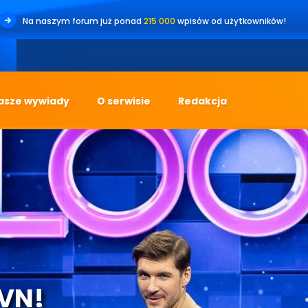
Na naszym forum już ponad
215 000
wpisów od użytkowników!
asze wywiady
O serwisie
Redakcja
TVN!