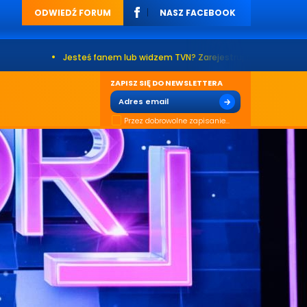
ODWIEDŹ FORUM
NASZ FACEBOOK
•
Jesteś fanem lub widzem TVN? Zarejestruj się na naszym forum. Już
ZAPISZ SIĘ DO NEWSLETTERA
Przez dobrowolne zapisanie...