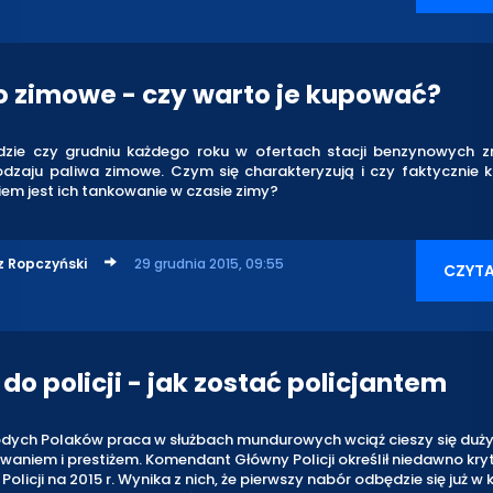
o zimowe - czy warto je kupować?
dzie czy grudniu każdego roku w ofertach stacji benzynowych zn
odzaju paliwa zimowe. Czym się charakteryzują i czy faktycznie 
em jest ich tankowanie w czasie zimy?
z Ropczyński
29 grudnia 2015, 09:55
CZYTA
do policji - jak zostać policjantem
dych Polaków praca w służbach mundurowych wciąż cieszy się duż
waniem i prestiżem. Komendant Główny Policji określił niedawno kry
olicji na 2015 r. Wynika z nich, że pierwszy nabór odbędzie się już w k