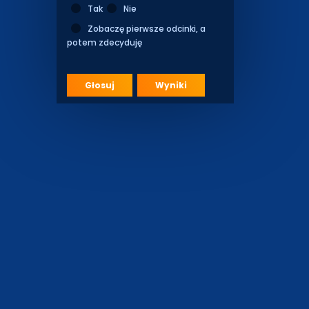
Tak
Nie
Zobaczę pierwsze odcinki, a
potem zdecyduję
Głosuj
Wyniki