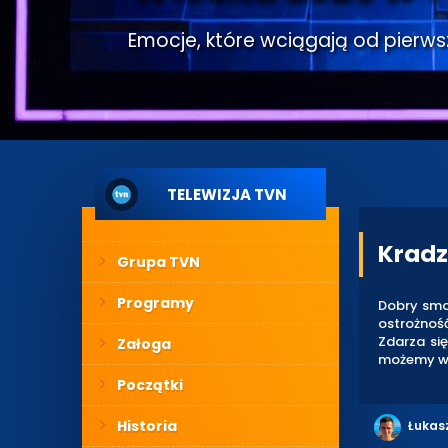
Emocje, które wciągają od pierwsze
TELEWIZJA TVN
Kradz
Grupa TVN
Programy
Dobry sma
ostrożnoś
Zdarza się
Załoga
możemy w
Początki
Historia
Łukas