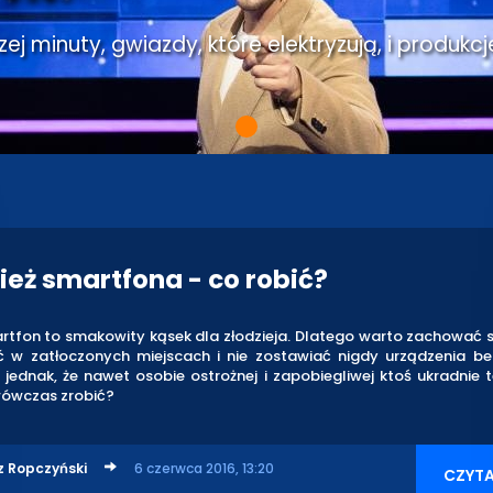
j minuty, gwiazdy, które elektryzują, i produkcj
ież smartfona - co robić?
rtfon to smakowity kąsek dla złodzieja. Dlatego warto zachować 
ć w zatłoczonych miejscach i nie zostawiać nigdy urządzenia be
 jednak, że nawet osobie ostrożnej i zapobiegliwej ktoś ukradnie 
ówczas zrobić?
z Ropczyński
6 czerwca 2016, 13:20
CZYTA