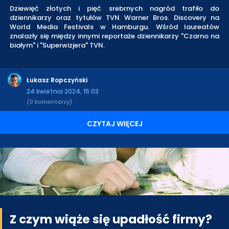
Dziewięć złotych i pięć srebrnych nagród trafiło do
dziennikarzy oraz tytułów TVN Warner Bros. Discovery na
World Media Festivals w Hamburgu. Wśród laureatów
znalazły się między innymi reportaże dziennikarzy "Czarno na
białym" i "Superwizjera" TVN.
Łukasz Ropczyński
24 kwietnia 2024, 15:03
(0 komentarzy)
CZYTAJ WIĘCEJ
Z czym wiąże się upadłość firmy?