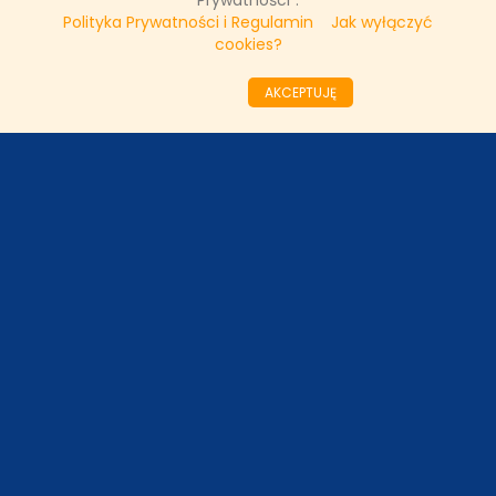
Prywatności".
Polityka Prywatności i Regulamin
Jak wyłączyć
cookies?
««
«
5
6
7
8
9
10
11
12
13
14
AKCEPTUJĘ
»
»»
ODZIAŁY LOKALNE
PARTNERZY
SONDA
NASZE WYWIADY
FAKTY TVN