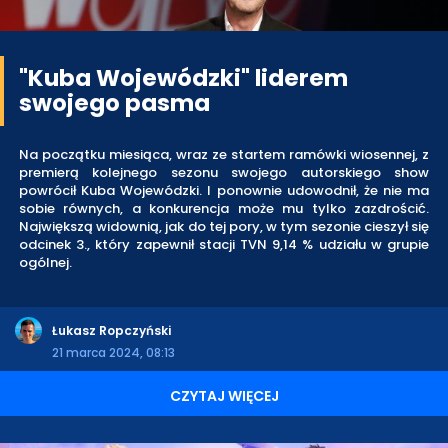
"Kuba Wojewódzki" liderem
swojego pasma
Na początku miesiąca, wraz ze startem ramówki wiosennej, z
premierą kolejnego sezonu swojego autorskiego show
powrócił Kuba Wojewódzki. I ponownie udowodnił, że nie ma
sobie równych, a konkurencja może mu tylko zazdrościć.
Największą widownią, jak do tej pory, w tym sezonie cieszył się
odcinek 3., który zapewnił stacji TVN 9,14 % udziału w grupie
ogólnej.
Łukasz Ropczyński
21 marca 2024, 08:13
CZYTAJ WIĘCEJ