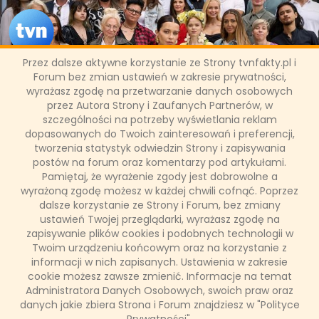
Przez dalsze aktywne korzystanie ze Strony tvnfakty.pl i
Forum bez zmian ustawień w zakresie prywatności,
wyrażasz zgodę na przetwarzanie danych osobowych
Sukces "The Traitors. Zdrajcy"
przez Autora Strony i Zaufanych Partnerów, w
szczególności na potrzeby wyświetlania reklam
dopasowanych do Twoich zainteresowań i preferencji,
W środę, 28 lutego zadebiutowała na antenie TVN jedna z
tworzenia statystyk odwiedzin Strony i zapisywania
wiosennych nowości stacji, program "The Traitors. Zdrajcy".
Format, w którym 24 graczy zostaje podzielonych na
postów na forum oraz komentarzy pod artykułami.
zdrajców i lojalnych, zebrał znakomite recenzje widzów.
Pamiętaj, że wyrażenie zgody jest dobrowolne a
Chwalono go między innymi za trzymającą w napięciu akcję,
wyrażoną zgodę możesz w każdej chwili cofnąć. Poprzez
dobór uczestników, prowadzącej jak i malowniczą scenerię.
dalsze korzystanie ze Strony i Forum, bez zmiany
ustawień Twojej przeglądarki, wyrażasz zgodę na
zapisywanie plików cookies i podobnych technologii w
Twoim urządzeniu końcowym oraz na korzystanie z
Łukasz Ropczyński
informacji w nich zapisanych. Ustawienia w zakresie
15 marca 2024, 14:32
cookie możesz zawsze zmienić. Informacje na temat
(0 komentarzy)
Administratora Danych Osobowych, swoich praw oraz
danych jakie zbiera Strona i Forum znajdziesz w "Polityce
CZYTAJ WIĘCEJ