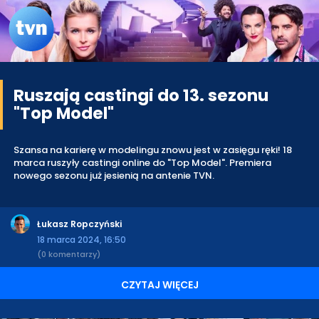
Ruszają castingi do 13. sezonu
"Top Model"
Szansa na karierę w modelingu znowu jest w zasięgu ręki! 18
marca ruszyły castingi online do "Top Model". Premiera
nowego sezonu już jesienią na antenie TVN.
Łukasz Ropczyński
18 marca 2024, 16:50
(0 komentarzy)
CZYTAJ WIĘCEJ