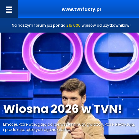
www.tvnfakty.pl
Na naszym forum już ponad
215 000
wpisów od użytkowników!
Wiosna 2026 w TVN!
Emocje, które wciągają od pierwszej minuty, gwiazdy, które elektryzują,
i produkcje, o których będzie głośno.